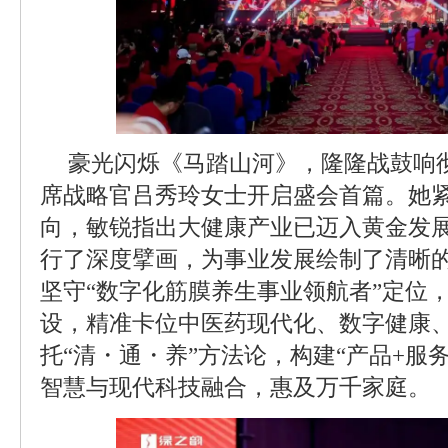
豪光闪烁《马踏山河》，隆隆战鼓响
席战略官吕秀玲女士开启盛会首篇。她紧
向，敏锐指出大健康产业已迈入黄金发
行了深度擘画，为事业发展绘制了清晰的
坚守“数字化筋膜养生事业领航者”定位，
设，精准卡位中医药现代化、数字健康、
托“清・通・养”方法论，构建“产品+服
智慧与现代科技融合，惠及万千家庭。