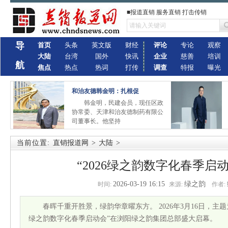
■报道直销 服务直销 打击传销
导
首页
头条
英文版
财经
评论
专论
观察
大陆
台湾
国外
快讯
企业
慈善
培训
航
焦点
热点
热词
打传
调查
特报
曝光
和治友德韩金明：扎根促
韩金明，民建会员，现任区政
协常委、天津和治友德制药有限公
司董事长。他坚持
当前位置:
直销报道网
>
大陆
>
“2026绿之韵数字化春季启
2026-03-19 16:15
绿之韵
时间:
来源:
作者:
春晖千重开胜景，绿韵华章曜东方。 2026年3月16日，主题
绿之韵数字化春季启动会”在浏阳绿之韵集团总部盛大启幕。