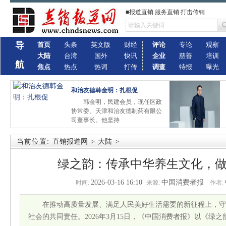
■报道直销 服务直销 打击传销
导
首页
头条
英文版
财经
评论
专论
观察
大陆
台湾
国外
快讯
企业
慈善
培训
航
焦点
热点
热词
打传
调查
特报
曝光
和治友德韩金明：扎根促
韩金明，民建会员，现任区政
协常委、天津和治友德制药有限公
司董事长。他坚持
当前位置:
直销报道网
>
大陆
>
绿之韵：传承中华养生文化，
2026-03-16 16:10
中国消费者报
时间:
来源:
作者:
在推动高质量发展、满足人民美好生活需要的新征程上，守
社会的共同责任。2026年3月15日，《中国消费者报》以《绿