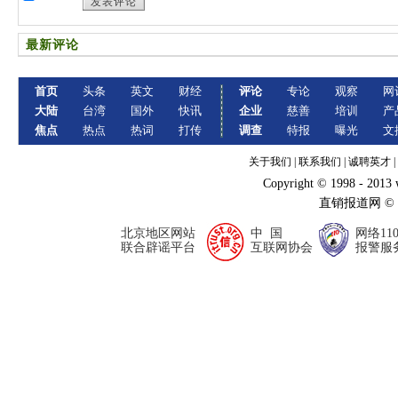
发表评论
最新评论
首页
头条
英文
财经
评论
专论
观察
网
大陆
台湾
国外
快讯
企业
慈善
培训
产
焦点
热点
热词
打传
调查
特报
曝光
文
关于我们
|
联系我们
|
诚聘英才
|
Copyright © 1998 - 2013
直销报道网 ©
北京地区网站
中 国
网络11
联合辟谣平台
互联网协会
报警服