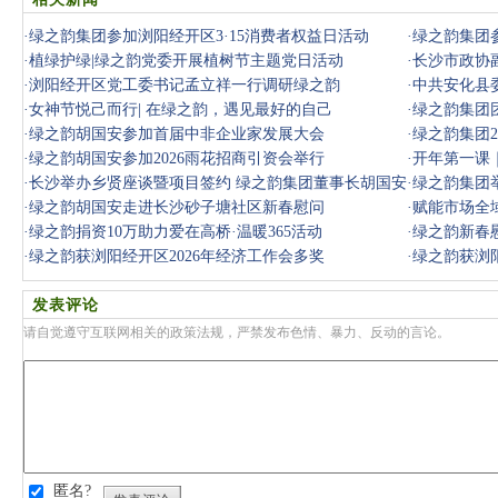
·
绿之韵集团参加浏阳经开区3·15消费者权益日活动
·
绿之韵集团
·
植绿护绿|绿之韵党委开展植树节主题党日活动
谈
·
长沙市政协
·
浏阳经开区党工委书记孟立祥一行调研绿之韵
走访调研
·
中共安化县
·
女神节悦己而行| 在绿之韵，遇见最好的自己
·
绿之韵集团
·
绿之韵胡国安参加首届中非企业家发展大会
·
绿之韵集团
·
绿之韵胡国安参加2026雨花招商引资会举行
行
·
开年第一课｜
·
长沙举办乡贤座谈暨项目签约 绿之韵集团董事长胡国安
·
绿之韵集团举
应邀参加
·
绿之韵胡国安走进长沙砂子塘社区新春慰问
·
赋能市场全域
·
绿之韵捐资10万助力爱在高桥·温暖365活动
·
绿之韵新春
·
绿之韵获浏阳经开区2026年经济工作会多奖
·
绿之韵获浏阳
发表评论
请自觉遵守互联网相关的政策法规，严禁发布色情、暴力、反动的言论。
匿名?