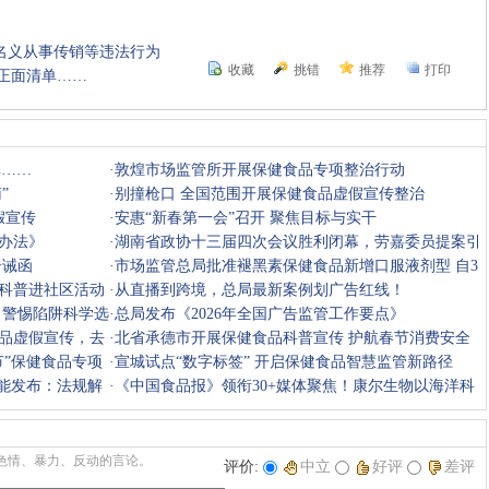
名义从事传销等违法行为
收藏
挑错
推荐
打印
正面清单……
单……
·
敦煌市场监管所开展保健食品专项整治行动
”
·
别撞枪口 全国范围开展保健食品虚假宣传整治
假宣传
·
安惠“新春第一会”召开 聚焦目标与实干
办法》
·
湖南省政协十三届四次会议胜利闭幕，劳嘉委员提案引
告诫函
媒体聚焦
·
市场监管总局批准褪黑素保健食品新增口服液剂型 自3
科普进社区活动
月1日起实
·
从直播到跨境，总局最新案例划广告红线！
 警惕陷阱科学选
·
总局发布《2026年全国广告监管工作要点》
品虚假宣传，去
·
北省承德市开展保健食品科普宣传 护航春节消费安全
节”保健食品专项
·
宣城试点“数字标签” 开启保健食品智慧监管新路径
功能发布：法规解
·
《中国食品报》领衔30+媒体聚焦！康尔生物以海洋科
技守护万家
色情、暴力、反动的言论。
评价:
中立
好评
差评