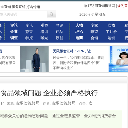
欢迎访问直销报道网
|
设为首
报道直销 服务直销 打击传销
2026-8-7 星期五
经
评论
专论
观察
网评
人物
专家
女杰
讯
企业
慈善
培训
产品
理论
瞭望
半月谈
传
调查
特报
曝光
原创
电商
会销
连锁
促
无限极俞江林：2026，让
现任区政
过去一年，我们围绕新观念、新调
制药有限公
养、新附近和新伙伴这四个“新”，
不断向根生长，
食品领域问题 企业必须严格执行
:14
市场监管总局
市场监管总局
次
来源:
作者:
点击:
域群众关心的急难愁盼问题，通过全链条监管、全力维护消费者合