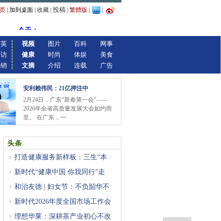
投稿
页
|
加到桌面
|
收藏
|
|
繁體版
|
|
精英
视频
图片
百科
网事
专访
健康
时尚
体娱
美食
视销
文摘
介绍
连载
广告
安利赖伟民：21亿押注中
2月24日，广东“新春第一会”——
2026年全省高质量发展大会如约而
至。 在广东，一
头条
打造健康服务新样板：三生“本
新时代“健康中国 你我同行”走
和治友德 | 妇女节：不负韶华不
新时代2026年度全国市场工作会
重
理想华莱：深耕茶产业初心不改