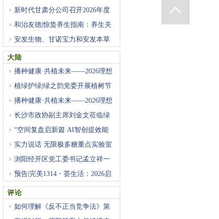
新时代甘肃分公司召开2026年度
店
和治友德|惊蛰养生指南：养生关
安发生物、甘诺宝力和安发本草
大陆
播种健康·共植未来——2026理想
植绿护绿|绿之韵党委开展植树节
播种健康·共植未来——2026理想
长沙市政协副主席刘金文莅临绿
“空间复盘启新篇 AI智创提效能
实力说话 无限极多糖重点实验室
浏阳经开区党工委书记孟立祥一
预告|完美1314・荟生活：2026启
动
评论
如何理解《反不正当竞争法》第