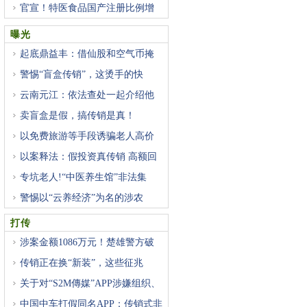
官宣！特医食品国产注册比例增
曝光
起底鼎益丰：借仙股和空气币掩
警惕“盲盒传销”，这烫手的快
云南元江：依法查处一起介绍他
卖盲盒是假，搞传销是真！
以免费旅游等手段诱骗老人高价
以案释法：假投资真传销 高额回
专坑老人!“中医养生馆”非法集
警惕以“云养经济”为名的涉农
打传
涉案金额1086万元！楚雄警方破
获
传销正在换“新装”，这些征兆
关于对“S2M傳媒”APP涉嫌组织、
中国中车打假同名APP：传销式非