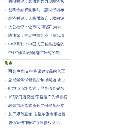
商报时评：冀预算案力促经济实
创科金融双轮驱动 惠民纾困布
经济时评：人民币急升，双向波
大公社评：让市民“有感” 为未
陈鸿斌：推动中国经济可持续增
中评月刊：中国人工智能战略的
中外“修昔底德陷阱”研究的知
焦点
两会声音|支持将保健食品纳入正
总局聚焦保健食品领域问题 企业
蚌埠市市场监管：严查借直销名
167家门店突围 荣格推广先锋赛榜
敦煌市场监管所开展保健食品专
从严规范直销 准格尔旗市场监管
虚假宣传“国药”并售侵权商品