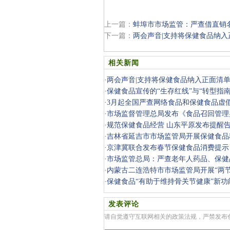
上一篇：
蚌埠市市场监管：严查借直销
下一篇：
两会声音|支持将保健食品纳入
相关新闻
·
两会声音|支持将保健食品纳入正面清
·
保健食品宣传的“生存红线”与“转型指南
·
3月起全国严查网络食品和保健食品虚
·
市场监督管理总局发布《食品召回管理
·
规范保健食品经营 山东平原发布提醒
·
吉林省延吉市市场监管局开展保健食品
·
京津冀联合发布春节保健食品消费提示
购
·
市场监管总局：严查老年人药品、保健
年专项整
·
内蒙古二连浩特市市场监管局开展“两
检查
·
保健食品“有助于维持骨关节健康”新
读与市
发表评论
请自觉遵守互联网相关的政策法规，严禁发布