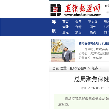
■
导
首页
头条
英文版
财
大陆
台湾
国外
快
航
焦点
热点
热词
打
和治友德韩金明：扎根
韩金明，民建会员，
协常委、天津和治友德
司董事长。他坚持
当前位置:
直销报道网
>
焦点
>
总局聚焦保健
2026-03-16 10
时间:
市场监管总局聚焦保健食品领
法权益。