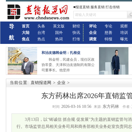
■报道直销 服务直销 打击传销
导
首页
头条
英文版
财经
评论
专论
观察
大陆
台湾
国外
快讯
企业
慈善
培训
航
焦点
热点
热词
打传
调查
特报
曝光
和治友德韩金明：扎根促
韩金明，民建会员，现任区政
协常委、天津和治友德制药有限公
司董事长。他坚持
当前位置:
直销报道网
>
企业
>
东方药林出席2026年直销监管
2026-03-16 10:56
东方药林
时间:
来源:
作者:
3月13日，以“铸诚信 抓合规 促发展”为主题的直销监管与
行。市场监管总局相关业务司局和商务部相关业务处室负责同志