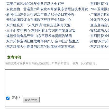
·
完美广东区域2026年业务启动大会召开
·
东阿阿胶“
·
安发生物、甘诺宝力和安发本草荣获东侨经济技术开发
·
2026卫
区表彰
·
新时代山东分公司2026年市场启动会日前举办
态
·
广东康力K
·
安然集团获评山东省数字经济产业创新中心
·
冲刺百亿交
·
东方红航天：“人民探访”栏目走进神舟天源
核心枢纽
·
直击直销会
·
三十而立守初心 东阿阿胶上市30周年发展纪实
·
安然成功入
·
规范保健食品经营 山东平原发布提醒告诫函
·
东阿阿胶|
·
东方药林启动社区战略 构筑“人+店+社区”新生态
·
封顶!东方
·
东方红航天生物参与起草的团体标准发布实施
·
东方红航天
发表评论
请自觉遵守互联网相关的政策法规，严禁发布色情、暴力、反动的言论。
匿名?
发表评论