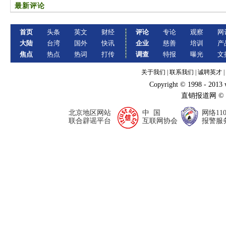
最新评论
首页
头条
英文
财经
评论
专论
观察
网
大陆
台湾
国外
快讯
企业
慈善
培训
产
焦点
热点
热词
打传
调查
特报
曝光
文
关于我们
|
联系我们
|
诚聘英才
|
Copyright © 1998 - 2013
直销报道网 ©
北京地区网站
中 国
网络11
联合辟谣平台
互联网协会
报警服