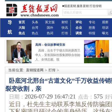
■报道直销 服务直销 打击传销
导
首页
头条
英文版
财经
评论
专论
观察
大陆
台湾
国外
快讯
企业
慈善
培训
航
焦点
热点
热词
打传
调查
特报
曝光
高炜：创业故事铸安发
高炜，出生于宁德古田的新西兰
华人，安发国际控股集团联合创始
人、全球总裁。现
当前位置:
直销报道网
>
打传
>
卧底河北邢台“古道文化”千万收益传
裂变收割，亲
2026-07-29 16:47:21
575
日期：
点击：
好
近日，杜先生主动联系李旭反传防骗团
下私密项目研讨会的亲身经历。这场在