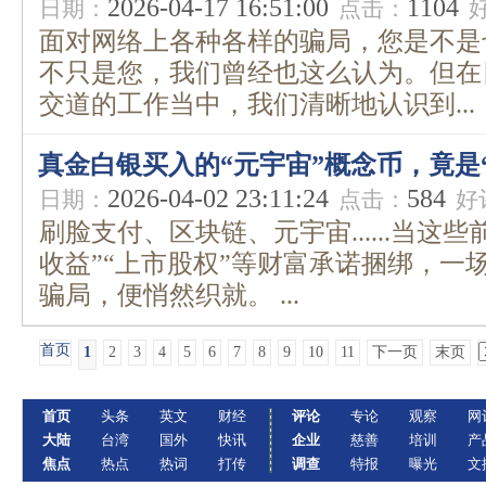
2026-04-17 16:51:00
1104
日期：
点击：
面对网络上各种各样的骗局，您是不是
不只是您，我们曾经也这么认为。但在
交道的工作当中，我们清晰地认识到...
真金白银买入的“元宇宙”概念币，竟是
2026-04-02 23:11:24
584
日期：
点击：
好
刷脸支付、区块链、元宇宙......当这
收益”“上市股权”等财富承诺捆绑，一
骗局，便悄然织就。 ...
首页
1
2
3
4
5
6
7
8
9
10
11
下一页
末页
首页
头条
英文
财经
评论
专论
观察
网
大陆
台湾
国外
快讯
企业
慈善
培训
产
焦点
热点
热词
打传
调查
特报
曝光
文