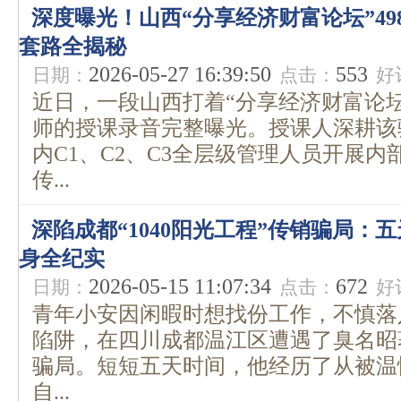
深度曝光！山西“分享经济财富论坛”498
套路全揭秘
2026-05-27 16:39:50
553
日期：
点击：
好
近日，一段山西打着“分享经济财富论坛”
师的授课录音完整曝光。授课人深耕该
内C1、C2、C3全层级管理人员开展
传...
深陷成都“1040阳光工程”传销骗局：
身全纪实
2026-05-15 11:07:34
672
日期：
点击：
好
青年小安因闲暇时想找份工作，不慎落
陷阱，在四川成都温江区遭遇了臭名昭著
骗局。短短五天时间，他经历了从被温
自...