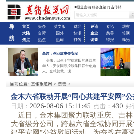
■报道直销 服务直销 打击传销
导
首页
头条
英文版
财经
评论
专论
观察
大陆
台湾
国外
快讯
企业
慈善
培训
航
焦点
热点
热词
打传
调查
特报
曝光
高炜：创业故事铸安发
高炜，出生于宁德古田的新西兰
华人，安发国际控股集团联合创始
人、全球总裁。现
当前位置:
直销报道网
>
慈善
>
金木六省联动开展“同心共建平安网”公
2026-08-06 15:11:45
430
日期：
点击：
好
近日，金木集团聚力联动重庆、吉林
大省级分公司，跨越六省全域协同开展
建平安网”公益慰问活动，为奋战在高温