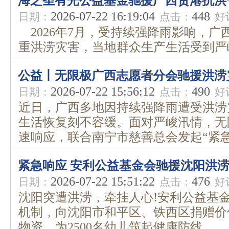
海之圣有光公益基金驰援广西贵港抗洪
2026-07-22 16:19:04
448
日期：
点击：
好
2026年7月，受持续强降雨影响，广
重洪涝灾害，当地群众生产生活受到严峻考
公益丨无限极广西志愿者分会驰援洪涝
2026-07-22 15:56:12
490
日期：
点击：
好
近日，广西多地因持续强降雨遭受洪涝
生活恢复刻不容缓。面对严峻汛情，无
速响应，联合南宁市慈善总会发起“紧急驰
紧急响应 安利公益基金会驰援沈阳洪
2026-07-22 15:51:22
476
日期：
点击：
好
沈阳突遭洪涝，牵挂人心!安利公益基
机制，向沈阳市和平区、铁西区捐赠价
物资，为2500名幼儿筑起健康防线。...