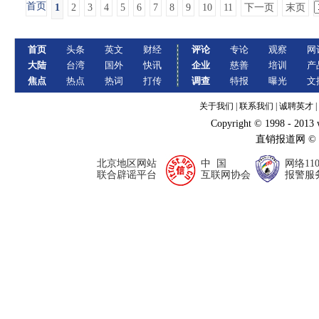
首页
1
2
3
4
5
6
7
8
9
10
11
下一页
末页
首页
头条
英文
财经
评论
专论
观察
网
大陆
台湾
国外
快讯
企业
慈善
培训
产
焦点
热点
热词
打传
调查
特报
曝光
文
关于我们
|
联系我们
|
诚聘英才
|
Copyright © 1998 - 2013
直销报道网 ©
北京地区网站
中 国
网络11
联合辟谣平台
互联网协会
报警服