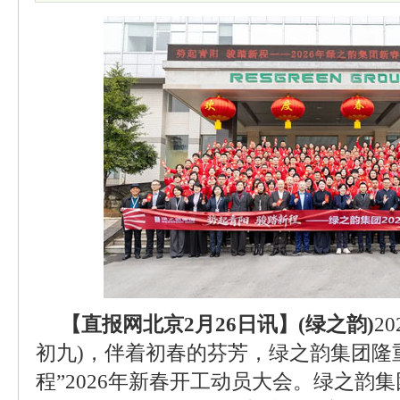
【直报网北京2月26日讯】(绿之韵)
2
初九)，伴着初春的芬芳，绿之韵集团隆
程”2026年新春开工动员大会。绿之韵