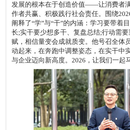
发展的根本在于创造价值——让消费者
作者共赢、积极践行社会责任。围绕20
阐释了“学”与“干”的内涵：学习要带着
长;实干要少想多干、复盘总结;行动需
赋，相信量变会成就质变。他号召全体
动起来，在奔跑中调整姿态，在实干中
与企业迈向新高度。2026，让我们一