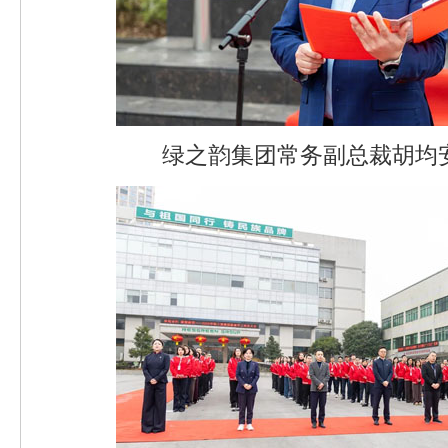
绿之韵集团常务副总裁胡均