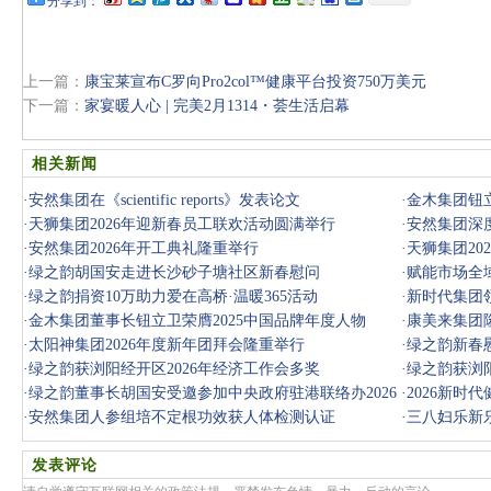
分享到：
上一篇：
康宝莱宣布C罗向Pro2col™健康平台投资750万美元
下一篇：
家宴暖人心 | 完美2月1314・荟生活启幕
相关新闻
·
安然集团在《scientific reports》发表论文
·
金木集团钮
·
天狮集团2026年迎新春员工联欢活动圆满举行
·
安然集团深
·
安然集团2026年开工典礼隆重举行
新时代！
·
天狮集团20
·
绿之韵胡国安走进长沙砂子塘社区新春慰问
·
赋能市场全域
·
绿之韵捐资10万助力爱在高桥·温暖365活动
·
新时代集团
·
金木集团董事长钮立卫荣膺2025中国品牌年度人物
·
康美来集团隆
·
太阳神集团2026年度新年团拜会隆重举行
·
绿之韵新春
·
绿之韵获浏阳经开区2026年经济工作会多奖
·
绿之韵获浏阳
·
绿之韵董事长胡国安受邀参加中央政府驻港联络办2026
·
2026新时
年新春团拜
·
安然集团人参组培不定根功效获人体检测认证
·
三八妇乐新
发表评论