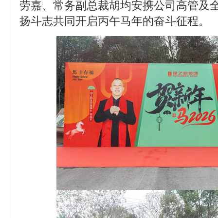
劳嘉、常务副总裁胡均安携公司高管及
扬斗志共同开启丙午马年的奋斗征程。