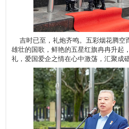
吉时已至，礼炮齐鸣。五彩烟花腾空
雄壮的国歌，鲜艳的五星红旗冉冉升起
礼，爱国爱企之情在心中激荡，汇聚成