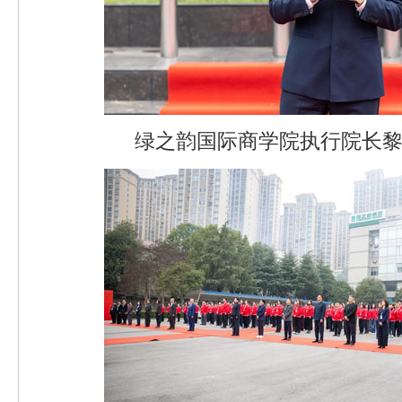
绿之韵国际商学院执行院长