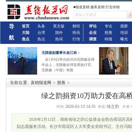
■报道直销 服务直销 打击传销
导
首页
头条
英文版
财经
评论
专论
观察
大陆
台湾
国外
快讯
企业
慈善
培训
航
焦点
热点
热词
打传
调查
特报
曝光
无限极副董事长俞江林：
在1月9日举办的2026无限极全球
年会上，无限极全球首席执行官、
无限极（中国）有限
当前位置:
直销报道网
>
慈善
>
绿之韵捐资10万助力爱在高桥
2026-02-13 14:35
绿之韵
时间:
来源:
作者:
2026年2月12日，湖南省绿之韵公益基金会联合雨花区高桥
划志愿服务活动。长沙市雨花区人大常委会党组书记、主任冯聪