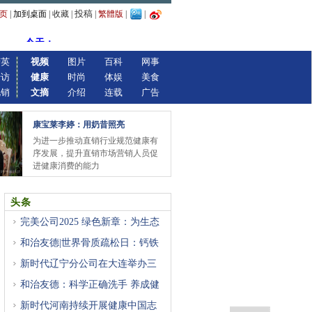
投稿
页
|
加到桌面
|
收藏
|
|
繁體版
|
|
精英
视频
图片
百科
网事
专访
健康
时尚
体娱
美食
视销
文摘
介绍
连载
广告
康宝莱李婷：用奶昔照亮
为进一步推动直销行业规范健康有
序发展，提升直销市场营销人员促
进健康消费的能力
头条
完美公司2025 绿色新章：为生态
和治友德|世界骨质疏松日：钙铁
新时代辽宁分公司在大连举办三
和治友德：科学正确洗手 养成健
新时代河南持续开展健康中国志