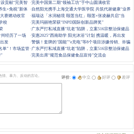
建设贡献“完美智
奖，展现
·
完美中国第二期“领袖工坊”于中山圆满收官
养生+免税”新体
·
自然阳光携手上海交通大学医学院 共筑代谢健康“业界
普大赛燃动收官
标准”
·
福瑞达「水润秘境 颐莲当红」颐莲×张凌赫共启“当
学校
红”时刻
·
完美玛丽艳荣获“INPD国际创新品牌奖”
荣
·
广东严打私域直播“坑老”陷阱，立案516宗整治保健品
在常州经历了一场
虚假宣传
·
安惠2025“西南助学 阳光沐浴”计划 携温暖，再出发
再出发
·
警惕！套牌的“国能”“e充电”等8个项目涉嫌传销、诈骗
名单”！市场监管
·
广东严打私域直播“坑老”陷阱，立案516宗整治保健品
”
虚假宣传
·
完美出席“规范食品保健食品宣传”交流会
色情、暴力、反动的言论。
评价:
中立
好评
差评