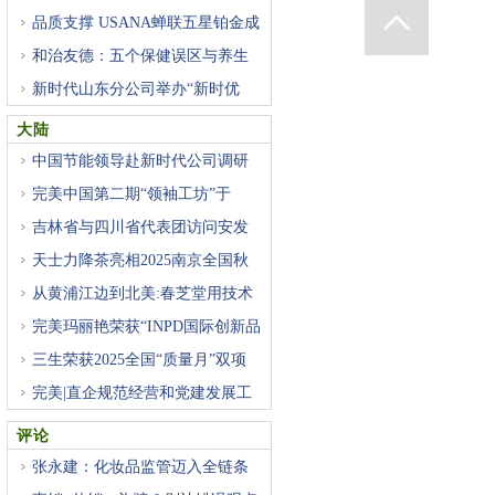
品质支撑 USANA蝉联五星铂金成
就
和治友德：五个保健误区与养生
新时代山东分公司举办“新时优
大陆
中国节能领导赴新时代公司调研
完美中国第二期“领袖工坊”于
吉林省与四川省代表团访问安发
天士力降茶亮相2025南京全国秋
季
从黄浦江边到北美:春芝堂用技术
完美玛丽艳荣获“INPD国际创新品
三生荣获2025全国“质量月”双项
完美|直企规范经营和党建发展工
评论
张永建：化妆品监管迈入全链条