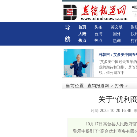
■
导
首页
头条
英文版
财
大陆
台湾
国外
快
航
焦点
热点
热词
打
朴韩吉：艾多美中国五
“艾多美中国过去五年
我的期待和预期。尽管
战，但公司在中
当前位置:
直销报道网
>
打传
>
关于“优利
2025-10-20 16:48
时间:
来
10月17日高台县人民政府
警示中提到了“高台优利商务有限