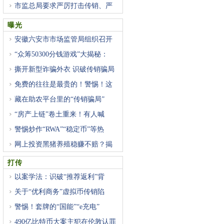
市监总局要求严厉打击传销、严
曝光
安徽六安市市场监管局组织召开
“众筹50300分钱游戏”大揭秘：
撕开新型诈骗外衣 识破传销骗局
免费的往往是最贵的！警惕！这
藏在助农平台里的“传销骗局”
“房产上链”卷土重来！有人喊
警惕炒作“RWA”“稳定币”等热
网上投资黑猪养殖稳赚不赔？揭
打传
以案学法：识破“推荐返利”背
关于“优利商务”虚拟币传销陷
警惕！套牌的“国能”“e充电”
490亿比特币大案主犯在伦敦认罪