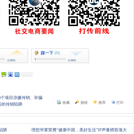
(0)
踩一下
0.00%
0.00%
等8个项目涉嫌传销、诈骗
收藏
挑错
推荐
打印
后的传销陷阱
陷阱
·
理想华莱荣膺“健康中国，美好生活”IP声量榜双项大