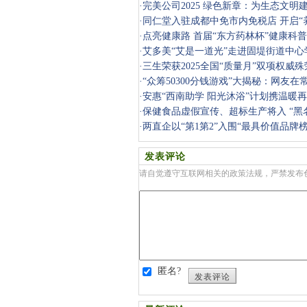
·
完美公司2025 绿色新章：为生态文明
慧”
·
同仁堂入驻成都中免市内免税店 开启“
验
·
点亮健康路 首届“东方药林杯”健康科
·
艾多美“艾是一道光”走进固堤街道中心
·
三生荣获2025全国“质量月”双项权威殊
·
“众筹50300分钱游戏”大揭秘：网友
五星制传
·
安惠“西南助学 阳光沐浴”计划携温暖
·
保健食品虚假宣传、超标生产将入 “黑
新规征
·
两直企以“第1第2”入围“最具价值品牌榜
发表评论
请自觉遵守互联网相关的政策法规，严禁发布
匿名?
发表评论