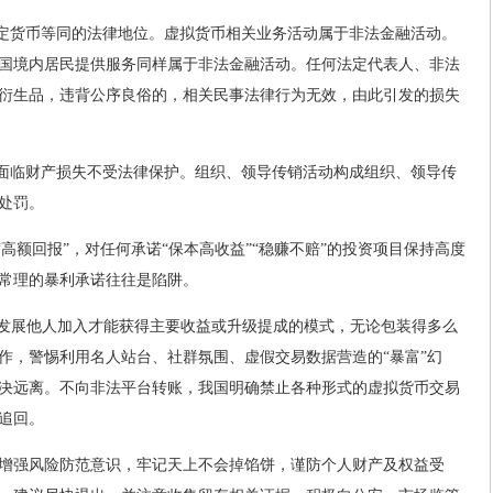
法定货币等同的法律地位。虚拟货币相关业务活动属于非法金融活动。
国境内居民提供服务同样属于非法金融活动。任何法定代表人、非法
衍生品，违背公序良俗的，相关民事法律行为无效，由此引发的损失
，面临财产损失不受法律保护。组织、领导传销活动构成组织、领导传
处罚。
“高额回报”，对任何承诺“保本高收益”“稳赚不赔”的投资项目保持高度
常理的暴利承诺往往是陷阱。
要发展他人加入才能获得主要收益或升级提成的模式，无论包装得多么
作，警惕利用名人站台、社群氛围、虚假交易数据营造的“暴富”幻
决远离。不向非法平台转账，我国明确禁止各种形式的虚拟货币交易
追回。
增强风险防范意识，‌牢记天上不会掉馅饼，‌谨防个人财产及权益受