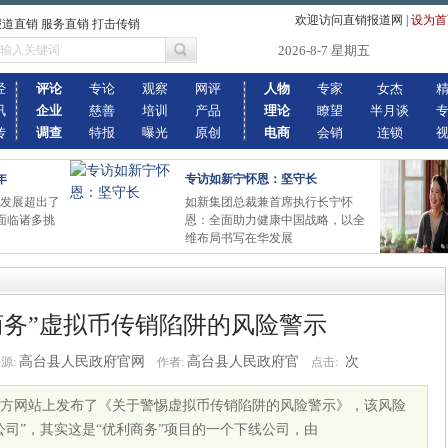
欢迎访问直销报道网
|
设为首
报道直销 服务直销 打击传销
2026-8-7 星期五
经
评论
专论
观察
网评
人物
专家
女杰
讯
企业
慈善
培训
产品
理论
瞭望
半月谈
传
调查
特报
曝光
原创
电商
会销
连锁
年
专访如新宁怀恩：坚守长
的发展超出了
如新集团总裁兼首席执行长宁怀
面临诸多挑
恩：全面助力健康中国战略，以全
维布局书写在华发展
商务”虚拟币传销陷阱的风险警示
高台县人民政府官网
高台县人民政府官
次
源:
作者:
点击:
官方网站上发布了《关于警惕虚拟币传销陷阱的风险警示》，该风险
公司”，其实这是“优利商务”项目的一个下线公司，由