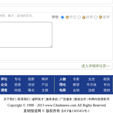
色情、暴力、反动的言论。
评价:
中立
好评
差评
进入详细评论页>>
评论
专论
观察
网评
人物
专家
女杰
精英
企业
慈善
培训
产品
理论
瞭望
半月谈
专访
调查
特报
曝光
文摘
电商
会销
连锁
视销
关于我们
|
联系我们
|
诚聘英才
|
服务条款
|
广告服务
|
频道合作
|
本网内容授权书
Copyright © 1998 - 2013 www.Chndsnews.com All Rights Reserved
直销报道网 © 版权所有
京ICP备13035451号-1