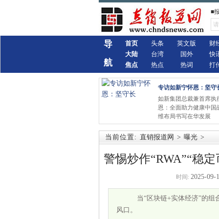
■
导
首页
头条
英文版
财
大陆
台湾
国外
快
航
焦点
热点
热词
打
专访如新宁怀恩：坚守
如新集团总裁兼首席执
恩：全面助力健康中国
维布局书写在华发展
当前位置:
直销报道网
>
曝光
>
警惕炒作“RWA”“
2025-09-1
时间:
当“区块链+实体经济”的组
风口。