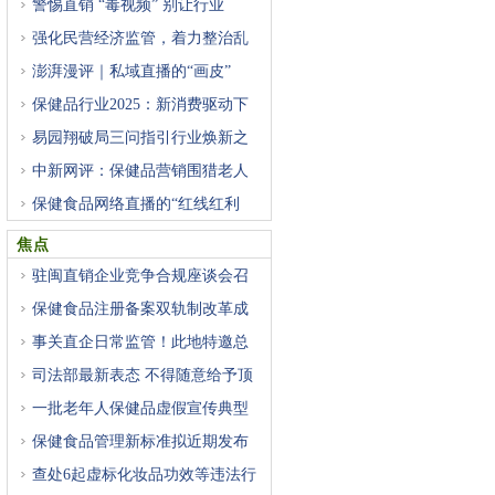
警惕直销 “毒视频” 别让行业
强化民营经济监管，着力整治乱
澎湃漫评｜私域直播的“画皮”
保健品行业2025：新消费驱动下
新
易园翔破局三问指引行业焕新之
中新网评：保健品营销围猎老人
保健食品网络直播的“红线红利
焦点
驻闽直销企业竞争合规座谈会召
保健食品注册备案双轨制改革成
事关直企日常监管！此地特邀总
司法部最新表态 不得随意给予顶
一批老年人保健品虚假宣传典型
保健食品管理新标准拟近期发布
查处6起虚标化妆品功效等违法行