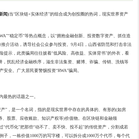
新闻)
当“区块链+实体经济”的组合成为创投圈的热词，现实世界资产
WA”“稳定币”等热点概念，以“拥抱金融创新、投资数字资产、抓住造
传推介活动，诱导社会公众参与投资。9月4日，山西省防范和打击非法
险提示，此类骗局往往披着“低风险、高收益、实体背书”的外衣，看
”陷阱，扰乱经济金融秩序，滋生非法集资、赌博、诈骗、传销、洗钱等
安全。广大居民要警惕投资“RWA”骗局。
圈内最热的话题之一。
界资产”，是一个名词，指的是现实世界中存在的具体的、有形的(如房
债券、股票、应收账款、知识产权等)价值物。在区块链和金融领
通过“代币化”把那些“动不了、卖不快、投不起”的传统资产，分割成若
子，一栋价值1000万的写字楼，可以拆分成1000万个代币，每个代