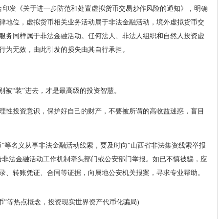
委联合印发《关于进一步防范和处置虚拟货币交易炒作风险的通知》，明确
律地位，虚拟货币相关业务活动属于非法金融活动，境外虚拟货币交
服务同样属于非法金融活动。任何法人、非法人组织和自然人投资虚
行为无效，由此引发的损失由其自行承担。
，别被“装”进去，才是最高级的投资智慧。
理性投资意识，保护好自己的财产，不要被所谓的高收益迷惑，盲目
定币”等名义从事非法金融活动线索，要及时向“山西省非法集资线索举报
击非法金融活动工作机制牵头部门或公安部门举报。如已不慎被骗，应
录、转账凭证、合同等证据，向属地公安机关报案，寻求专业帮助。
稳定币”等热点概念，投资现实世界资产代币化骗局)