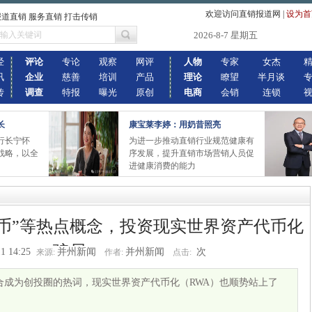
欢迎访问直销报道网
|
设为首
报道直销 服务直销 打击传销
2026-8-7 星期五
经
评论
专论
观察
网评
人物
专家
女杰
讯
企业
慈善
培训
产品
理论
瞭望
半月谈
传
调查
特报
曝光
原创
电商
会销
连锁
长
康宝莱李婷：用奶昔照亮
行长宁怀
为进一步推动直销行业规范健康有
战略，以全
序发展，提升直销市场营销人员促
进健康消费的能力
稳定币”等热点概念，投资现实世界资产代币化
骗局
1 14:25
并州新闻
并州新闻
次
来源:
作者:
点击:
合成为创投圈的热词，现实世界资产代币化（RWA）也顺势站上了