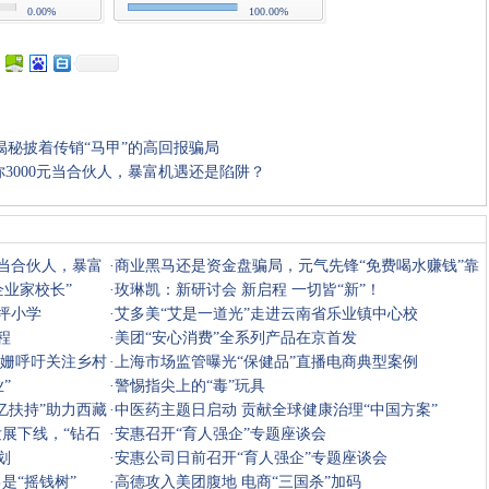
0.00%
100.00%
秘披着传销“马甲”的高回报骗局
你3000元当合伙人，暴富机遇还是陷阱？
收藏
挑错
推荐
打印
元当合伙人，暴富
·
商业黑马还是资金盘骗局，元气先锋“免费喝水赚钱”靠
企业家校长”
谱吗？
·
玫琳凯：新研讨会 新启程 一切皆“新”！
坪小学
·
艾多美“艾是一道光”走进云南省乐业镇中心校
程
·
美团“安心消费”全系列产品在京首发
子姗呼吁关注乡村
·
上海市场监管曝光“保健品”直播电商典型案例
”
·
警惕指尖上的“毒”玩具
亿扶持”助力西藏
·
中医药主题日启动 贡献全球健康治理“中国方案”
发展下线，“钻石
·
安惠召开“育人强企”专题座谈会
划
·
安惠公司日前召开“育人强企”专题座谈会
是“摇钱树”
·
高德攻入美团腹地 电商“三国杀”加码