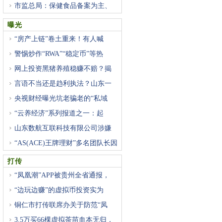
市监总局：保健食品备案为主、
曝光
“房产上链”卷土重来！有人喊
警惕炒作“RWA”“稳定币”等热
网上投资黑猪养殖稳赚不赔？揭
言语不当还是趋利执法？山东一
央视财经曝光坑老骗老的“私域
“云养经济”系列报道之一：起
山东数航互联科技有限公司涉嫌
“AS(ACE)王牌理财”多名团队长因
打传
“凤凰潮”APP被贵州全省通报，
“边玩边赚”的虚拟币投资实为
铜仁市打传联席办关于防范“凤
3.5万买66棵虚拟茶苗血本无归，