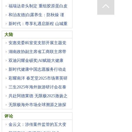
福瑞达牵头制定 重组胶原蛋白皮
和治友德|白露养生：防秋燥 谨
新时代：尊享礼遇启新程 山城重
大陆
安惠党委科室党支部开展主题党
湖南政协副主席省工商联主席带
双迪闪耀金硕奖|AI赋能大健康
新时代健康中国志愿服务行动走
彩耀南洋 春芝堂2025市场菁英研
三生2025年海外旅游研讨会在泰
国
共赴阿德莱德 无限极2025激扬之
无限极海外市场全球溯源之旅探
评论
金云义：涉传案件监管的五大变