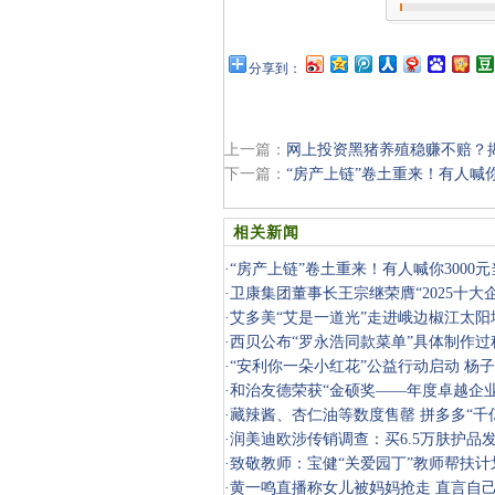
分享到：
上一篇：
网上投资黑猪养殖稳赚不赔？揭
下一篇：
“房产上链”卷土重来！有人喊
相关新闻
·
“房产上链”卷土重来！有人喊你3000
机遇还是
·
卫康集团董事长王宗继荣膺“2025十大
·
艾多美“艾是一道光”走进峨边椒江太阳
·
西贝公布“罗永浩同款菜单”具体制作过
·
“安利你一朵小红花”公益行动启动 杨
儿童卫
·
和治友德荣获“金硕奖——年度卓越企业
·
藏辣酱、杏仁油等数度售罄 拼多多“千
好物热
·
润美迪欧涉传销调查：买6.5万肤护品
护肤”涉
·
致敬教师：宝健“关爱园丁”教师帮扶计
·
黄一鸣直播称女儿被妈妈抢走 直言自己