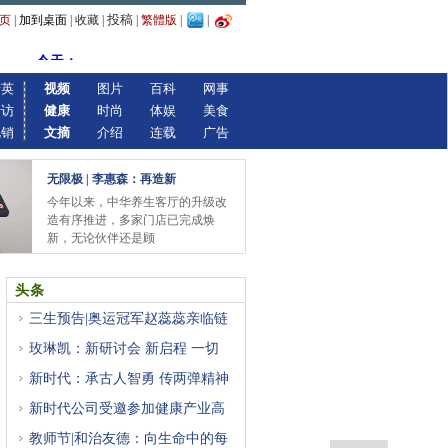
投稿
页
|
加到桌面
|
收藏
|
|
繁體版
|
|
精英
视频
图片
百科
网事
专访
健康
时尚
体娱
美食
视销
文摘
介绍
连载
广告
无限极 | 李惠森：再造新
今年以来，中华养生客厅的升级改
造有序推进，多家门店已完成焕
新，无论伙伴还是顾
头条
三生预告|奥运冠军赵蕊蕊亲临链
玫琳凯：新研讨会 新启程 一切
新时代：承古人智勇 传两弹精神
新时代公司受邀参加健康产业高
教师节|和治友德：向生命中的每