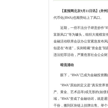
【直报网北京9月11日讯】(并州
代币化(RWA)也顺势站上了风口。
近期，一些不法分子肆意炒作“R
富新风口”等为噱头，组织大规模宣
金融活动联席会议办公室紧急发布风
似是在“布道”，实则暗藏“资金盘
违法犯罪活动，严重危害社会公众财产
暗流涌动
眼下，“RWA”已成为金融投资
“RWA”原始的定义是“真实世
产、黄金、艺术品等)或无形的(如
域，“RWA”变成了金融动词，就是
干份，搬到区块链上挂牌出售。举个例