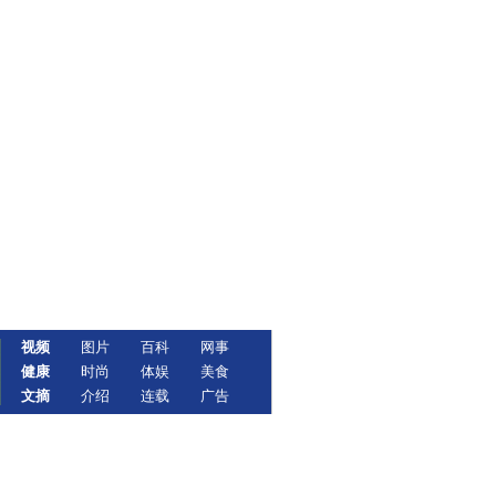
视频
图片
百科
网事
健康
时尚
体娱
美食
文摘
介绍
连载
广告