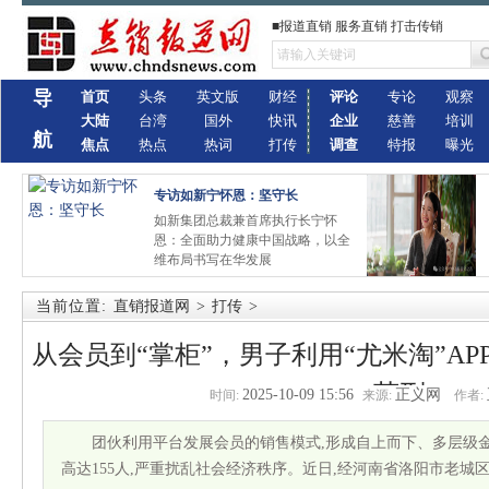
■报道直销 服务直销 打击传销
导
首页
头条
英文版
财经
评论
专论
观察
大陆
台湾
国外
快讯
企业
慈善
培训
航
焦点
热点
热词
打传
调查
特报
曝光
专访如新宁怀恩：坚守长
如新集团总裁兼首席执行长宁怀
恩：全面助力健康中国战略，以全
维布局书写在华发展
当前位置:
直销报道网
>
打传
>
从会员到“掌柜”，男子利用“尤米淘”AP
获刑
2025-10-09 15:56
正义网
时间:
来源:
作者:
团伙利用平台发展会员的销售模式,形成自上而下、多层级
高达155人,严重扰乱社会经济秩序。近日,经河南省洛阳市老城