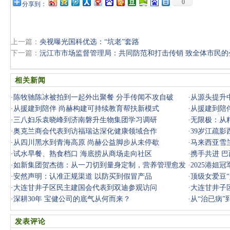
0
分享到：
上一篇：
央视曝光国科优选：“坑老”套路
下一篇：
沅江市市场监督管理局：共同防范和打击传销 致全体市民的
相关新闻
·
陈牧驰陈冰被拍到一起外出聚餐 分手传闻不攻自破
·
从源头提升
·
从援建到陪伴 尚赫构建可持续教育帮扶新模式
延伸检查
·
从援建到陪
·
三八妇乐袁晓峰到济南磐升生物集团学习调研
·
无限极：从
·
奥克兰商会代表到访福瑞达深化健康领域合作
·
39岁江疏
·
从四川黑水到青海高原 尚赫公益脚步从未停歇
年纪
·
马来西亚雪
·
试水早餐、熟食档口 海底捞从商场走向社区
·
携手共进 巴
·
如新集团贺杰德：从一刀切到量身定制，营养管理愈发
·
2025港
重视个性
·
安然声明：认准正规渠道 以防买到假冒产品
泳装是在舞
·
顶级女爱豆
·
大连甘井子区民主建国会代表到双迪参观访问
·
大连甘井子
·
深耕30年 宝健公司的底气从何而来？
问
·
从“治已病”
新模
发表评论