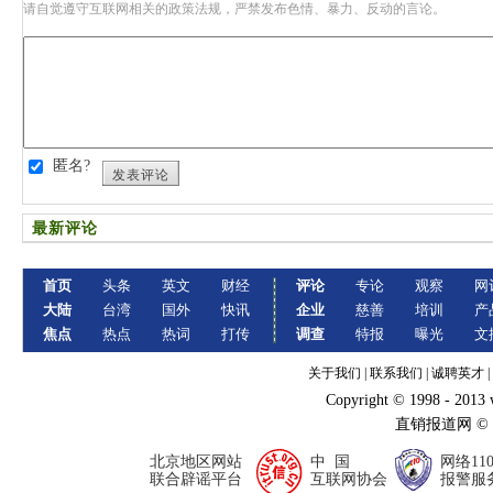
请自觉遵守互联网相关的政策法规，严禁发布色情、暴力、反动的言论。
匿名?
发表评论
最新评论
首页
头条
英文
财经
评论
专论
观察
网
大陆
台湾
国外
快讯
企业
慈善
培训
产
焦点
热点
热词
打传
调查
特报
曝光
文
关于我们
|
联系我们
|
诚聘英才
|
Copyright © 1998 - 2013
直销报道网 ©
北京地区网站
中 国
网络11
联合辟谣平台
互联网协会
报警服