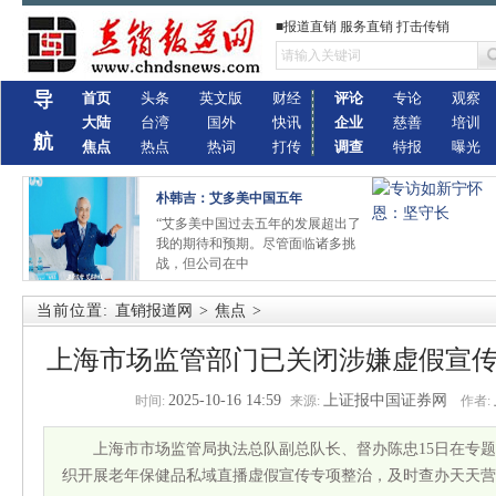
■报道直销 服务直销 打击传销
导
首页
头条
英文版
财经
评论
专论
观察
大陆
台湾
国外
快讯
企业
慈善
培训
航
焦点
热点
热词
打传
调查
特报
曝光
朴韩吉：艾多美中国五年
“艾多美中国过去五年的发展超出了
我的期待和预期。尽管面临诸多挑
战，但公司在中
当前位置:
直销报道网
>
焦点
>
上海市场监管部门已关闭涉嫌虚假宣传
2025-10-16 14:59
上证报中国证券网
时间:
来源:
作者:
上海市市场监管局执法总队副总队长、督办陈忠15日在专
织开展老年保健品私域直播虚假宣传专项整治，及时查办天天营