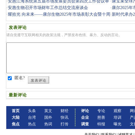
场发展
·
安惠江海系统第五届市场发展委员会第四次工作会议举
·
康宝莱全球
行
·
安惠生物召开市场财年工作总结交流座谈会
·
康尔2025
·
耀拾光 向未来——康尔生物2025年市场表彰大会暨十周
·
新时代承办2
年盛典隆
发表评论
请自觉遵守互联网相关的政策法规，严禁发布色情、暴力、反动的言论。
匿名?
发表评论
最新评论
首页
头条
英文
财经
评论
专论
观察
网
大陆
台湾
国外
快讯
企业
慈善
培训
产
焦点
热点
热词
打传
调查
特报
曝光
文
关于我们
|
联系我们
|
诚聘英才
|