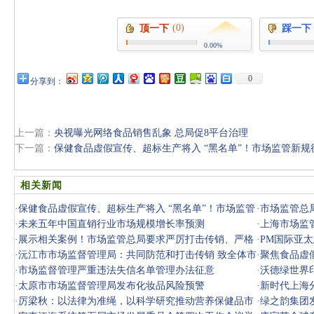
(0)
顶一下
踩一下
0.00%
0
分享到：
上一篇：
央视曝光网络食品销售乱象 总局促8平台治理
下一篇：
保健食品虚假宣传、超标生产将入 “黑名单”！市场监管新规
相关新闻
·
保健食品虚假宣传、超标生产将入 “黑名单”！市场监管
·
市场监管总
新规征
·
未来五年中国直销行业市场规模增长率预测
案件451
·
上海市场监
·
展示相关案例！市场监管总局要求严厉打击传销、严格
·
PM国际亚
规范直销
·
沅江市市场监督管理局：共同防范和打击传销 致全体市
·
聚焦食品虚
民的公开
·
市场监督管理严重违法失信名单管理办法征意
·
沃德绿世界
·
太原市市场监督管理局发布化妆品风险预警
·
新时代上海
·
厉梁秋：以法律为准绳，以科学研究推动营养保健品市
·
绿之韵集团