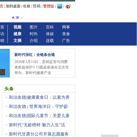
投稿
页
|
加到桌面
|
收藏
|
|
繁體版
|
|
精英
视频
图片
百科
网事
专访
健康
时尚
体娱
美食
视销
文摘
介绍
连载
广告
新时代张红：全链条合规
2026年3月13日，直销监管与消费
者权益保护3·15圆桌座谈在北京市
举办。新时代健康产业
头条
和治友德|健康素食日：以素为养
和治友德 | 世界海洋日：守护蔚
和治友德|国际儿童节：关爱儿童
新时代“无龄榜样 魅力人生”活
新时代甘肃分公司开展志愿服务