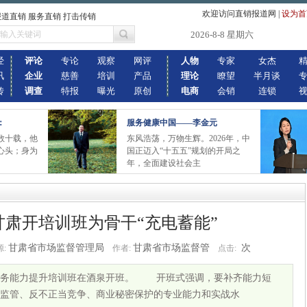
欢迎访问直销报道网
|
设为首
报道直销 服务直销 打击传销
2026-8-8 星期六
经
评论
专论
观察
网评
人物
专家
女杰
讯
企业
慈善
培训
产品
理论
瞭望
半月谈
传
调查
特报
曝光
原创
电商
会销
连锁
：
服务健康中国——李金元
数十载，他
东风浩荡，万物生辉。2026年，中
心头；身为
国正迈入“十五五”规划的开局之
年，全面建设社会主
甘肃开培训班为骨干“充电蓄能”
甘肃省市场监督管理局
甘肃省市场监督管
次
:
作者:
点击:
业务能力提升培训班在酒泉开班。 开班式强调，要补齐能力短
监管、反不正当竞争、商业秘密保护的专业能力和实战水