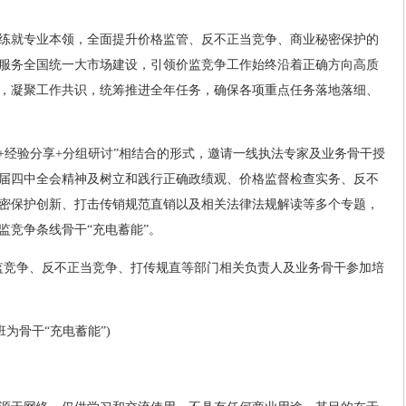
练就专业本领，全面提升价格监管、反不正当竞争、商业秘密保护的
服务全国统一大市场建设，引领价监竞争工作始终沿着正确方向高质
，凝聚工作共识，统筹推进全年任务，确保各项重点任务落地落细、
课+经验分享+分组研讨”相结合的形式，邀请一线执法专家及业务骨干授
届四中全会精神及树立和践行正确政绩观、价格监督检查实务、反不
密保护创新、打击传销规范直销以及相关法律法规解读等多个专题，
监竞争条线骨干“充电蓄能”。
局价监竞争、反不正当竞争、打传规直等部门相关负责人及业务骨干参加培
为骨干“充电蓄能”)