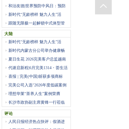
和治友德|世界预防中风日：预防
新时代“无龄榜样 魅力人生”活
跟随无限极一起解锁中式体型管
大陆
新时代“无龄榜样 魅力人生”活
新时代内蒙古分公司举办健康畅
夏日生花 2026完美客户总监越南
代谢启新程|6月完美1314・荟生活
喜报 | 完美(中国)斩获多项商标
完美公司入选“2026年度低碳案例
理想华莱“茶养人生”案例荣膺
长沙市政协副主席黄锋一行莅临
评论
人民日报经济热点快评：假酒进