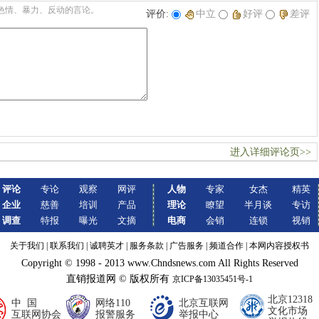
色情、暴力、反动的言论。
评价:
中立
好评
差评
进入详细评论页>>
评论
专论
观察
网评
人物
专家
女杰
精英
企业
慈善
培训
产品
理论
瞭望
半月谈
专访
调查
特报
曝光
文摘
电商
会销
连锁
视销
关于我们
|
联系我们
|
诚聘英才
|
服务条款
|
广告服务
|
频道合作
|
本网内容授权书
Copyright © 1998 - 2013 www.Chndsnews.com All Rights Reserved
直销报道网 © 版权所有
京ICP备13035451号-1
北京12318
中 国
网络110
北京互联网
文化市场
互联网协会
报警服务
举报中心