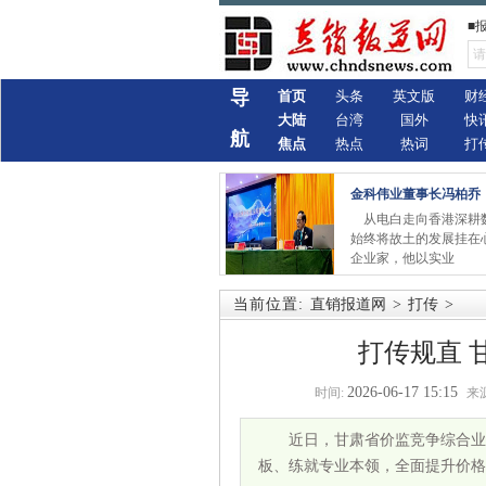
■
导
首页
头条
英文版
财
大陆
台湾
国外
快
航
焦点
热点
热词
打
金科伟业董事长冯柏乔
从电白走向香港深耕
始终将故土的发展挂在
企业家，他以实业
当前位置:
直销报道网
>
打传
>
打传规直 
2026-06-17 15:15
时间:
来源
近日，甘肃省价监竞争综合
板、练就专业本领，全面提升价格