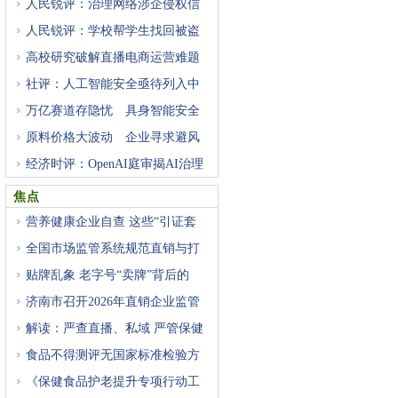
人民锐评：治理网络涉企侵权信
人民锐评：学校帮学生找回被盗
高校研究破解直播电商运营难题
社评：人工智能安全亟待列入中
万亿赛道存隐忧 具身智能安全
原料价格大波动 企业寻求避风
经济时评：OpenAI庭审揭AI治理
困
焦点
营养健康企业自查 这些“引证套
全国市场监管系统规范直销与打
贴牌乱象 老字号“卖牌”背后的
济南市召开2026年直销企业监管
工
解读：严查直播、私域 严管保健
食品不得测评无国家标准检验方
《保健食品护老提升专项行动工