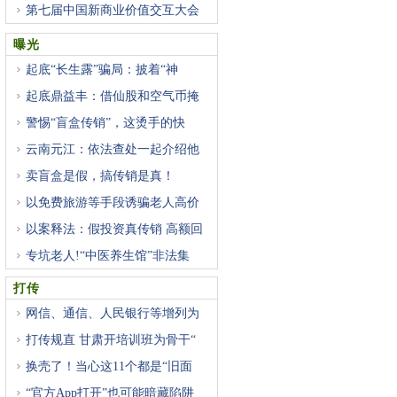
第七届中国新商业价值交互大会
曝光
起底“长生露”骗局：披着“神
起底鼎益丰：借仙股和空气币掩
警惕“盲盒传销”，这烫手的快
云南元江：依法查处一起介绍他
卖盲盒是假，搞传销是真！
以免费旅游等手段诱骗老人高价
以案释法：假投资真传销 高额回
专坑老人!“中医养生馆”非法集
打传
网信、通信、人民银行等增列为
打传规直 甘肃开培训班为骨干“
换壳了！当心这11个都是“旧面
“官方App打开”也可能暗藏陷阱