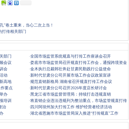
面孔”卷土重来，当心二次上当！
为打传相关部门
收藏
挑错
推荐
打印
关部门
·
全国市场监管系统规直与打传工作座谈会召开
频会议
·
娄底市市场监管局召开规直打传工作会，通报跨境资金
训会
盘处置情
·
金木执行总裁韩壮奔赴甘肃民勤践行公益使命
活动
·
新时代甘肃分公司开展市场工作会议政策宣讲
新高地
·
规范直销新格局 湖南省召开规直打传工作会议
工作要点
·
新时代甘肃分公司召开2026年度店长研讨会
举办
·
黑龙江省市场监督管理局：持续打击违规直销
项培训
·
将直销企业违法违规列为整治重点，市场监管规直打传
整治
工作取得
·
四川阿坝州加大打传工作 维护经营者经济活动
办
·
湖北省恩施市市场监管局深入推进“打传规直”工作