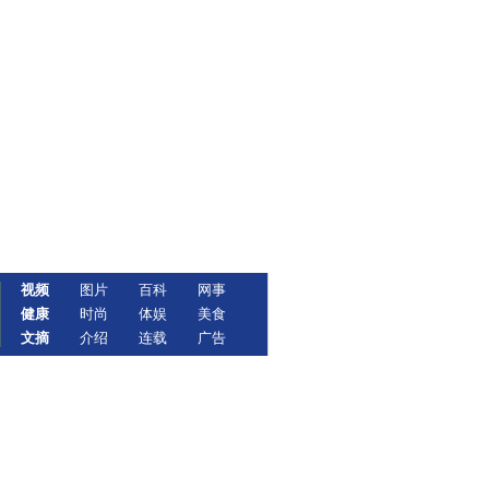
视频
图片
百科
网事
健康
时尚
体娱
美食
文摘
介绍
连载
广告