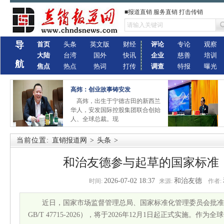
■报道直销 服务直销 打击传销
导
首页
头条
英文版
财经
评论
专论
观察
大陆
台湾
国外
快讯
企业
慈善
培训
航
焦点
热点
热词
打传
调查
特报
曝光
高炜：创业故事铸安发
高炜，出生于宁德古田的新西兰
华人，安发国际控股集团联合创始
人、全球总裁。现
当前位置:
直销报道网
>
头条
>
和治友德参与起草的国家标准
2026-07-02 18:37
和治友德
时间:
来源:
作者:
近日，国家市场监督管理总局、国家标准化管理委员会批准
GB/T 47715-2026），将于2026年12月1日起正式实施。