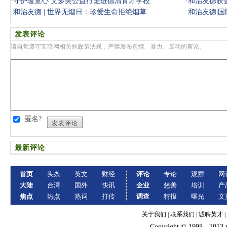
·
守护暖童心 艾多美公益行走进德清育才学校
·
和治友德获
·
和治友德 | 世界无烟日：珍爱生命拒绝烟草
·
和治友德|
发表评论
请自觉遵守互联网相关的政策法规，严禁发布色情、暴力、反动的言论。
匿名?
发表评论
最新评论
首页
头条
英文
财经
评论
专论
观察
网
大陆
台湾
国外
快讯
企业
慈善
培训
产
焦点
热点
热词
打传
调查
特报
曝光
文
关于我们
|
联系我们
|
诚聘英才
|
Copyright © 1998 - 2013