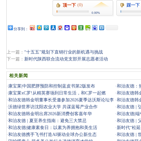
(0)
顶一下
踩一下
0.00%
分享到：
上一篇：
“十五五”规划下直销行业的新机遇与挑战
下一篇：
新时代陕西联合流动党支部开展志愿者活动
相关新闻
·
康宝莱|中国肥胖预防和控制蓝皮书第2版发布
·
和治友德：
·
康宝莱xC罗!从精英赛场到日常生活，和C罗一起燃
·
和治友德韩
·
和治友德韩金明董事长受邀参加2026夏季达沃斯论坛李
·
和治友德韩
强总理工商
·
沃德绿世界访沈阳农业大学 共谋蓝莓产业合作
·
和治友德 |
·
和治友德韩金明出席2026新消费创客嘉年华
团结
·
和治友德|
·
和治友德 | 夏至养生指南：避免三大禁忌
·
和治友德 |
·
和治友德|健康素食日：以素为养拥抱和美生活
·
新时代“松延
·
和治友德携手飞书打造AI驱动全球办公新生态
·
和治友德 |