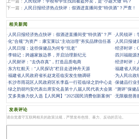
上一篇：
人民锐评：学校帮学生找回被盗外卖，是“小题大做”吗？
下一篇：
人民日报经济热点快评：假酒进直播间变“特供酒”？严查！
相关新闻
·
人民日报经济热点快评：假酒进直播间变“特供酒”？严
·
人民锐评：
查！
·
化“合规”为资产：康宝莱以“主动治理”夯实品牌信任基
做”吗？
·
人民日报健
石
·
人民日报：这些保健品为何专“坑老”
·
经济时评：O
·
李锦记：跨越家族边界，开启治理新纪元
·
四川福能源
·
人民财评：“去伪存真”，打造品质电商
·
经济时评：
·
东方红航天：“人民探访”栏目走进神舟天源
·
福建省人民
·
福建省人民政府省长赵龙莅临安发生物调研
·
为人民出政
·
长沙市雨花区人民政府区长李磊一行莅临绿之韵中心走
·
保健品行业
访调研
·
绿之韵胡均安代表出席安化县第十八届人民代表大会第
·
“测评”保
六次会议
·
艾多美焕力饮入选【人民网】“2025国民消费创新案例”
·
无限极慈善
发表评论
请自觉遵守互联网相关的政策法规，严禁发布色情、暴力、反动的言论。