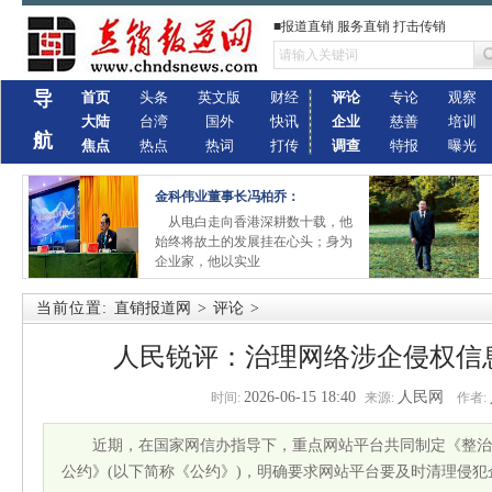
■报道直销 服务直销 打击传销
导
首页
头条
英文版
财经
评论
专论
观察
大陆
台湾
国外
快讯
企业
慈善
培训
航
焦点
热点
热词
打传
调查
特报
曝光
金科伟业董事长冯柏乔：
从电白走向香港深耕数十载，他
始终将故土的发展挂在心头；身为
企业家，他以实业
当前位置:
直销报道网
>
评论
>
人民锐评：治理网络涉企侵权信息
2026-06-15 18:40
人民网
时间:
来源:
作者:
近期，在国家网信办指导下，重点网站平台共同制定《整治
公约》(以下简称《公约》)，明确要求网站平台要及时清理侵