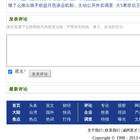
·
饿了么推出骑手权益月恳谈会机制，主动公开外卖调度
·
大S离世后
算法，持
整情绪
发表评论
请自觉遵守互联网相关的政策法规，严禁发布色情、暴力、反动的言论。
匿名?
发表评论
最新评论
首页
头条
英文
财经
评论
专论
观察
网
大陆
台湾
国外
快讯
企业
慈善
培训
产
焦点
热点
热词
打传
调查
特报
曝光
文
关于我们
|
联系我们
|
诚聘英才
|
Copyright © 1998 - 2013