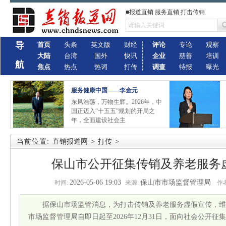
■报道直销 服务直销 打击传销
导
首页
头条
英文版
财经
评论
专论
观察
大陆
台湾
国外
快讯
企业
慈善
培训
航
焦点
热点
热词
打传
调查
特报
曝光
服务健康中国——李金元
东风浩荡，万物生辉。2026年，中
国正迈入“十五五”规划的开局之
年，全面建设社会主
当前位置:
直销报道网
>
打传
>
保山市公开征集传销及养老服务
2026-05-06 19:03
保山市市场监督管理局
时间:
来源:
作者
据保山市场监管消息，为打击传销及养老服务虚假宣传，维
市场监督管理局自即日起至2026年12月31日，面向社会公开征