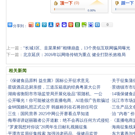
(0)
顶一下
踩一下
0.00%
0
分享到：
上一篇：
“长城1区、韭菜果鲜”相继崩盘，13个类似互联网骗局曝光
下一篇：
北京延庆：2026年以网络传销为重点 健全打防长效格局
相关新闻
·
《保健食品原料 益生菌》国标公开征求意见
·
关于征集蒲
·
星级酒店总厨亲授，三道压箱底的经典粤菜大公开
活动案案件
·
景德镇市市
·
湖南省衡阳市市场监管局开展化妆品“双随机、一公
查
·
14项保健
开”专项检
·
公开曝光！你可能被这些直播电商、AI造假广告欺骗过
·
沅江市市场
→
·
金钟国婚礼照正式公开 韩媒称刘在石将担任司仪
民的公开
·
三生产品文
·
三生：国民营养 2025中网公开赛看点早知道
·
治 “内卷”
·
侮辱诽谤赵丽颖者公开道歉：绝不会再以任何方式侵犯
·
《直播电商
合法权益
·
“罗麦我想对你说”20周年生日献礼视频征集
·
海南征集线
·
平潭市监局征集线索 加强涉老药品、保健品监管
·
东方素养与