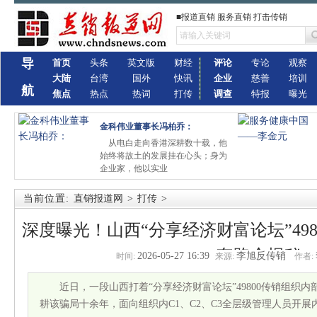
■报道直销 服务直销 打击传销
导
首页
头条
英文版
财经
评论
专论
观察
大陆
台湾
国外
快讯
企业
慈善
培训
航
焦点
热点
热词
打传
调查
特报
曝光
金科伟业董事长冯柏乔：
从电白走向香港深耕数十载，他
始终将故土的发展挂在心头；身为
企业家，他以实业
当前位置:
直销报道网
>
打传
>
深度曝光！山西“分享经济财富论坛”4980
套路全揭秘
2026-05-27 16:39
李旭反传销
时间:
来源:
作者:
近日，一段山西打着“分享经济财富论坛”49800传销组织
耕该骗局十余年，面向组织内C1、C2、C3全层级管理人员开