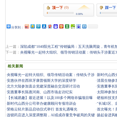
(0)
顶一下
踩一下
0.00%
分享到：
上一篇：
深陷成都“1040阳光工程”传销骗局：五天洗脑周旋，青年机
下一篇：
央视曝光一起特大组织、领导传销活动案：传销头子涉案近38
相关新闻
·
央视曝光一起特大组织、领导传销活动案：传销头子涉
·
新时代山西
案近38亿
·
安惠伙伴在西班牙康普顿斯大学的深度研学
·
清晨生物参
·
北方大陆参加直企党建深度融合交流研讨活动
·
安惠董事长
·
安惠董事长陈惠河南、山西市场走访纪实
·
太阳神参加
·
【长城易趣】最近进展！以及100多个网络诈骗项目曝
·
硬核科技支
光，速看！
·
新时代山西分公司举办健康顾问专项培训会
·
“长城1区、
·
荣格云轻片新品启动仪式举行 首发礼遇曝光
曝光
·
首次曝光！
·
连锁药店进入深度调整期，AI或成存量竞争破局的关键
·
扬起奋进风