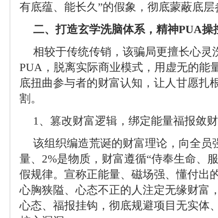
有底蕴、能长久”的假象，彻底蒙蔽底层
二、打造玄学洗脑体系，精神PUA操
相较于传统传销，该骗局更擅长心灵
PUA，脱离实际商业模式，用虚无的能
底扭曲参与者的财富认知，让人甘愿扎
割。
1、篡改财富逻辑，绑定能量福报敛财
该组织编造荒诞的财富理论，向全员强
量、2%是物质，财富遵循“侍奉生命、
假规律。宣称正能量、磁场强、懂付出
心胸狭隘、心态不正的人注定无缘财富
心态、福报挂钩，彻底规避项目无实体