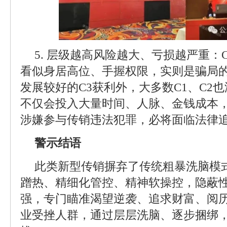
5. 层级越高风险越大、亏损越严重：C
看似身居高位、手握权限，实则是骗局
发展较好的C3获利外，大多数C1、C2
不仅会投入大量时间、人脉、金钱成本
涉嫌参与传销违法犯罪，必将面临法律
警示结语
此类新型传销摒弃了传统粗暴洗脑模
蹭热、精细化管控、精神软操控，隐蔽
强，专门瞄准渴望逆袭、追求财富、阅
业受挫人群，通过层层洗脑、逐步捆绑