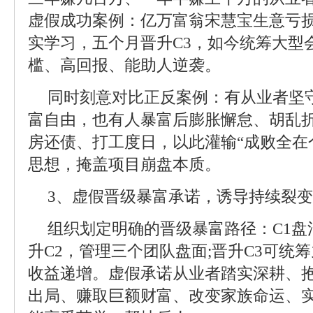
虚假成功案例：亿万富翁宋慧宝生意亏
实学习，五个月晋升C3，如今统筹大型
槛、高回报、能助人逆袭。
同时刻意对比正反案例：有从业者坚
富自由，也有人暴富后膨胀懈怠、胡乱
房还债、打工度日，以此灌输“成败全在
思想，掩盖项目崩盘本质。
3、虚假晋级暴富承诺，诱导持续裂变
组织划定明确的晋级暴富路径：C1盘
升C2，管理三个团队盘面;晋升C3可统
收益递增。虚假承诺从业者踏实深耕、
出局、赚取巨额财富、改变家族命运、