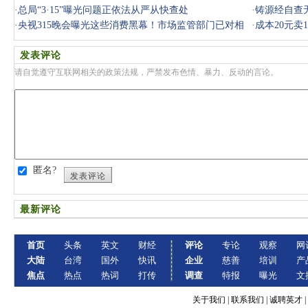
·
总局“3·15”曝光问题正依法从严从快查处
·
铸源经自查无
·
央视315晚会曝光这些消费黑幕！市场监管部门已对相
·
成本20元卖
关问题和企
家还说“过
发表评论
请自觉遵守互联网相关的政策法规，严禁发布色情、暴力、反动的言论。
匿名?
发表评论
最新评论
首页
头条
英文
财经
评论
专论
观察
网
大陆
台湾
国外
快讯
企业
慈善
培训
产
焦点
热点
热词
打传
调查
特报
曝光
文
关于我们
|
联系我们
|
诚聘英才
|