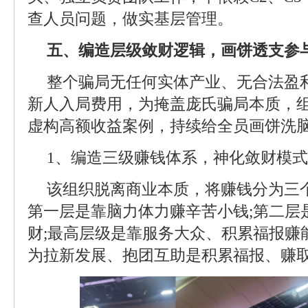
查人员问题，做实基层管理。
五、编造层级敛财逻辑，画饼透支参
整个骗局无任何实体产业、无合法盈
新人入局费用，为掩盖庞氏骗局本质，
虚构高额收益案例，持续给全员画饼洗
1、编造三级赚钱体系，神化敛财模式
该组织脱离商业本质，将赚钱分为三
第一层是靠脑力体力赚辛苦小钱;第二层
财;最高层级是靠服务大众、积累福报赚
为拉新发展、抱团互助是积累福报、赚