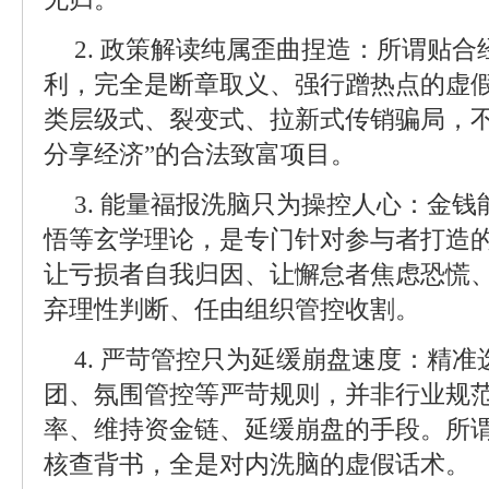
2. 政策解读纯属歪曲捏造：所谓贴
利，完全是断章取义、强行蹭热点的虚
类层级式、裂变式、拉新式传销骗局，不
分享经济”的合法致富项目。
3. 能量福报洗脑只为操控人心：金
悟等玄学理论，是专门针对参与者打造的
让亏损者自我归因、让懈怠者焦虑恐慌
弃理性判断、任由组织管控收割。
4. 严苛管控只为延缓崩盘速度：精
团、氛围管控等严苛规则，并非行业规
率、维持资金链、延缓崩盘的手段。所谓
核查背书，全是对内洗脑的虚假话术。