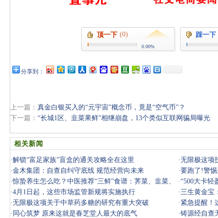
(0)
顶一下
踩一下
0.00%
分享到：
上一篇：
真金白银买入的“元宇宙”概念币，竟是“空气币”？
下一篇：
“长城1区、韭菜果鲜”相继崩盘，13个类似互联网骗局曝光
相关新闻
·
解锁“富足家族”盲盒的通关攻略全在这里
·
无限极这项
·
金木集团：自查自纠守底线 规范经营向未来
·
要跑了!警
·
惊蛰养生怎么吃？中医推荐“三鲜”食谱：荠菜、韭菜、
悠，千万别
·
“500大卡
春笋，
·
4月1日起，这些市场监管新规将实施执行
·
三生黄金宝
·
无限极这项关于中草药多糖的研究有重大突破
·
紧急提醒！这
·
同心筑梦 原来这就是春芝堂人最大的底气
阱，千万
·
铸源经自查无