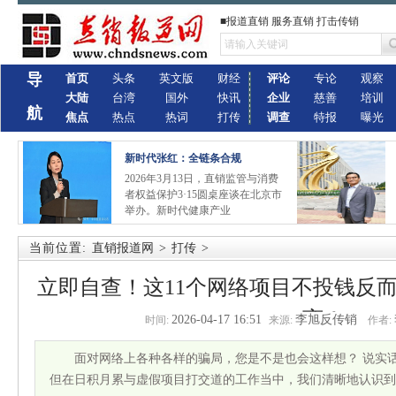
■报道直销 服务直销 打击传销
导
首页
头条
英文版
财经
评论
专论
观察
大陆
台湾
国外
快讯
企业
慈善
培训
航
焦点
热点
热词
打传
调查
特报
曝光
新时代张红：全链条合规
2026年3月13日，直销监管与消费
者权益保护3·15圆桌座谈在北京市
举办。新时代健康产业
当前位置:
直销报道网
>
打传
>
立即自查！这11个网络项目不投钱反
离！
2026-04-17 16:51
李旭反传销
时间:
来源:
作者:
面对网络上各种各样的骗局，您是不是也会这样想？ 说实
但在日积月累与虚假项目打交道的工作当中，我们清晰地认识到