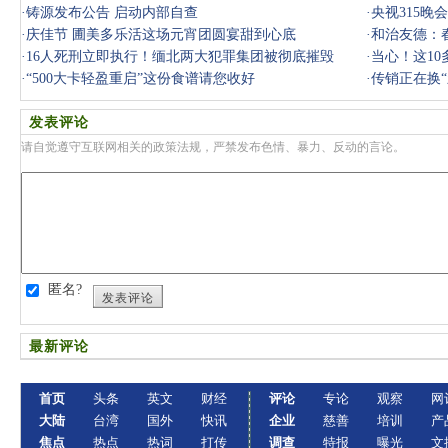
·
铸源发布公告 启动内部自查
·
央视315
·
庆佳节 圃美多乐活这场元宵团圆宴甜到心底
关问题和企
·
和治友德：
·
16人死刑立即执行！缅北两大犯罪集团被彻底摧毁
·
当心！这1
·
“500大卡轻盈重启”这份食谱请您收好
载！
·
传销正在换
发表评论
请自觉遵守互联网相关的政策法规，严禁发布色情、暴力、反动的言论。
匿名?
发表评论
最新评论
首页
头条
英文
财经
评论
专论
观察
网
大陆
台湾
国外
快讯
企业
慈善
培训
产
焦点
热点
热词
打传
调查
特报
曝光
文