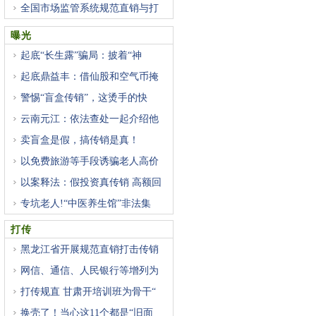
全国市场监管系统规范直销与打
曝光
起底“长生露”骗局：披着“神
起底鼎益丰：借仙股和空气币掩
警惕“盲盒传销”，这烫手的快
云南元江：依法查处一起介绍他
卖盲盒是假，搞传销是真！
以免费旅游等手段诱骗老人高价
以案释法：假投资真传销 高额回
专坑老人!“中医养生馆”非法集
打传
黑龙江省开展规范直销打击传销
网信、通信、人民银行等增列为
打传规直 甘肃开培训班为骨干“
换壳了！当心这11个都是“旧面