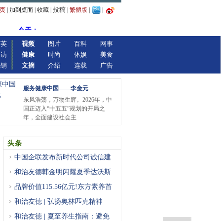
投稿
页
|
加到桌面
|
收藏
|
|
繁體版
|
|
精英
视频
图片
百科
网事
专访
健康
时尚
体娱
美食
视销
文摘
介绍
连载
广告
服务健康中国——李金元
东风浩荡，万物生辉。2026年，中
国正迈入“十五五”规划的开局之
年，全面建设社会主
头条
中国企联发布新时代公司诚信建
和治友德韩金明闪耀夏季达沃斯
品牌价值115.56亿元!东方素养首
登
和治友德 | 弘扬奥林匹克精神
和治友德 | 夏至养生指南：避免