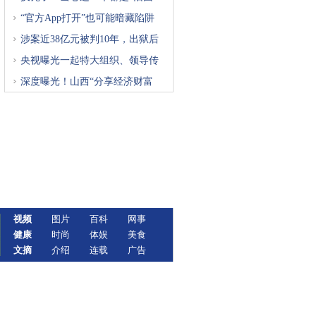
“官方App打开”也可能暗藏陷阱
涉案近38亿元被判10年，出狱后
再
央视曝光一起特大组织、领导传
深度曝光！山西“分享经济财富
视频
图片
百科
网事
健康
时尚
体娱
美食
文摘
介绍
连载
广告