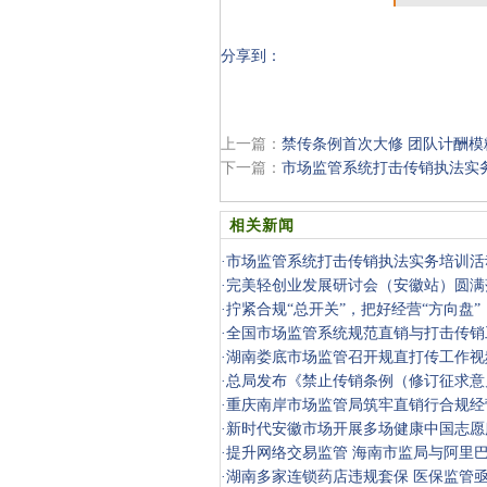
分享到：
上一篇：
禁传条例首次大修 团队计酬
下一篇：
市场监管系统打击传销执法实
相关新闻
·
市场监管系统打击传销执法实务培训活
·
完美轻创业发展研讨会（安徽站）圆满
·
拧紧合规“总开关”，把好经营“方向盘
对辖
·
全国市场监管系统规范直销与打击传销
·
湖南娄底市场监管召开规直打传工作视
·
总局发布《禁止传销条例（修订征求意
·
重庆南岸市场监管局筑牢直销行合规经
·
新时代安徽市场开展多场健康中国志愿
·
提升网络交易监管 海南市监局与阿里
·
湖南多家连锁药店违规套保 医保监管