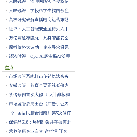
人民锐评：治理网络涉企侵权信
人民锐评：学校帮学生找回被盗
高校研究破解直播电商运营难题
社评：人工智能安全亟待列入中
万亿赛道存隐忧 具身智能安全
原料价格大波动 企业寻求避风
经济时评：OpenAI庭审揭AI治理
困
焦点
市场监管系统打击传销执法实务
安徽监管：各直企要正视低价内
禁传条例首次大修 团队计酬模糊
市场监管总局出台《广告引证内
《中国居民膳食指南》第5次修订
保健品618：热销乱象并存如何走
营养健康企业自查 这些“引证套