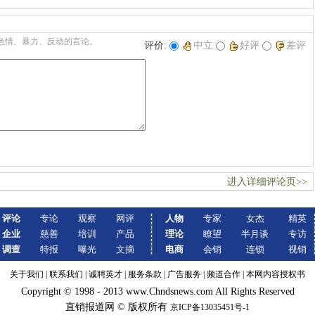
色情、暴力、反动的言论。
评价:
中立
好评
差评
进入详细评论页>>
评论
专论
观察
网评
人物
专家
女杰
精英
企业
慈善
培训
产品
理论
瞭望
半月谈
专访
调查
特报
曝光
文摘
电商
会销
连锁
视销
关于我们
|
联系我们
|
诚聘英才
|
服务条款
|
广告服务
|
频道合作
|
本网内容授权书
Copyright © 1998 - 2013 www.Chndsnews.com All Rights Reserved
直销报道网 © 版权所有
京ICP备13035451号-1