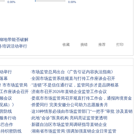
0.00%
0.00%
模糊地带能否破解
收藏
挑错
推荐
打印
务培训活动举行
动举行
·
市场监管总局出台《广告引证内容执法指南》
落幕
·
全国市场监管系统规直与打传工作座谈会召开
”！市市场监管局
·
“连锁”不是信任通行证，监管同步才是品牌根基
工作座谈会召开
·
济南市召开2026年直销企业监管工作会议
频会议
·
娄底市市场监管局召开规直打传工作会，通报跨境资金
见稿）》
盘处置情
·
侨爱同行 完美安徽分公司助力志愿服务月
营防线
·
这10种情形必须由市场监管部门“一把手”审批 涉及直销
服务行动
与传销
·
此地“会诊”医美机构 亮码亮证监管更透明
巴巴合作
·
新疆自治区市场监管局调研指导直销企业
亟待织密防线
·
湖南省市场监管局:强调加强直销企业日常监管