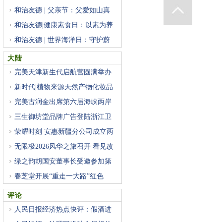
和治友德 | 父亲节：父爱如山真
和治友德|健康素食日：以素为养
和治友德 | 世界海洋日：守护蔚
大陆
完美天津新生代启航营圆满举办
新时代|植物来源天然产物化妆品
完美古润金出席第六届海峡两岸
三生御坊堂品牌广告登陆浙江卫
荣耀时刻 安惠新疆分公司成立两
无限极2026风华之旅召开 看见改
绿之韵胡国安董事长受邀参加第
春芝堂开展“重走一大路”红色
评论
人民日报经济热点快评：假酒进