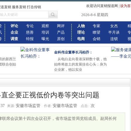
欢迎访问直销报道网
|
设为首
报道直销 服务直销 打击传销
2026-8-6 星期四
经
评论
专论
观察
网评
人物
专家
女杰
讯
企业
慈善
培训
产品
理论
瞭望
半月谈
传
调查
特报
曝光
原创
电商
会销
连锁
金科伟业董事长冯柏乔：
田的新西兰
从电白走向香港深耕数十载，他
团联合创始
始终将故土的发展挂在心头；身为
企业家，他以实业
各直企要正视低价内卷等突出问题
:37
安徽市场监管
安徽市场监管
次
来源:
作者:
点击:
自律联席会议第十四次会议召开，省市场监管局党组成员、副局长何