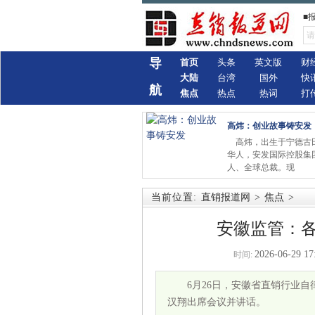
■
导
首页
头条
英文版
财
大陆
台湾
国外
快
航
焦点
热点
热词
打
高炜：创业故事铸安发
高炜，出生于宁德古
华人，安发国际控股集
人、全球总裁。现
当前位置:
直销报道网
>
焦点
>
安徽监管：
2026-06-29 17
时间:
6月26日，安徽省直销行业
汉翔出席会议并讲话。