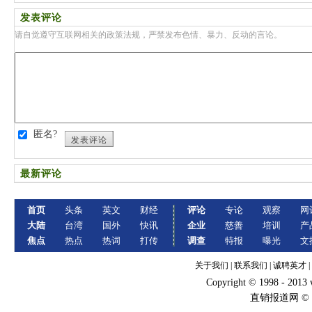
发表评论
请自觉遵守互联网相关的政策法规，严禁发布色情、暴力、反动的言论。
匿名?
发表评论
最新评论
首页
头条
英文
财经
评论
专论
观察
网
大陆
台湾
国外
快讯
企业
慈善
培训
产
焦点
热点
热词
打传
调查
特报
曝光
文
关于我们
|
联系我们
|
诚聘英才
|
Copyright © 1998 - 2013
直销报道网 ©