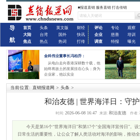
■报道直销 服务直销 打击传销
导
首页
头条
英文版
财经
评论
专论
观察
大陆
台湾
国外
快讯
企业
慈善
培训
航
焦点
热点
热词
打传
调查
特报
曝光
金科伟业董事长冯柏乔：
从电白走向香港深耕数十载，他
始终将故土的发展挂在心头；身为
企业家，他以实业
当前位置:
直销报道网
>
头条
>
和治友德 | 世界海洋日：守
2026-06-08 16:47
和治友德
时间:
来源:
作者:
今天是第16个“世界海洋日”和第17个“全国海洋宣传日”
日常生活的重要性，让公众了解人类活动对海洋的影响，推动全