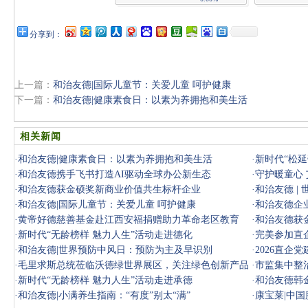
分享到：
上一篇：
和治友德|国际儿童节：关爱儿童 呵护健康
下一篇：
和治友德|健康素食日：以素为养拥抱和美生活
相关新闻
·
和治友德|健康素食日：以素为养拥抱和美生活
·
新时代“松延
·
和治友德携手飞书打造AI驱动全球办公新生态
·
守护暖童心
·
和治友德获金硕奖新商业价值共生标杆企业
·
和治友德 |
·
和治友德|国际儿童节：关爱儿童 呵护健康
·
和治友德企
·
黄帝好德慈善基金赴江西安福捐赠助力革命老区教育
·
和治友德获金
·
新时代“无龄榜样 魅力人生”活动走进德化
·
完美参加直
·
和治友德|世界预防中风日：预防为主及早识别
·
2026直企
·
毛里求斯总统莅临沃德绿世界展区，关注绿色创新产品
·
市监集中整
·
新时代“无龄榜样 魅力人生”活动走进承德
·
和治友德韩
·
和治友德|小满养生指南：“有度”别太“满”
·
康宝莱|中