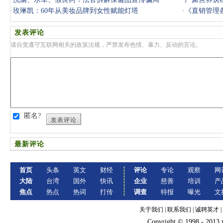
·
玫琳凯：60年从美妆品牌到女性赋能灯塔
牌高质量发
·
《直销管理
传行为”
发表评论
请自觉遵守互联网相关的政策法规，严禁发布色情、暴力、反动的言论。
匿名?
发表评论
最新评论
首页
头条
英文
财经
评论
专论
观察
网
大陆
台湾
国外
快讯
企业
慈善
培训
产
焦点
热点
热词
打传
调查
特报
曝光
文
关于我们
|
联系我们
|
诚聘英才
|
Copyright © 1998 - 2013