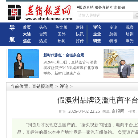
■报道直销 服务直销 打击传销
导
首页
头条
英文版
财经
评论
专论
观察
大陆
台湾
国外
快讯
企业
慈善
培训
航
焦点
热点
热词
打传
调查
特报
曝光
新时代张红：全链条合规
2026年3月13日，直销监管与消费
者权益保护3·15圆桌座谈在北京市
举办。新时代健康产业
当前位置:
直销报道网
>
评论
>
假澳洲品牌泛滥电商平
2026-04-02 22:26
京报网
时间:
来源:
作者:
“到货后才发现它是国产的。”据央视新闻报道，电商平台上
品，其标注的墨尔本生产地址竟是一家汽车维修站。 负责该产