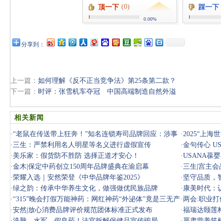
(0)
顶一下
踩一下
0.00%
分享到：
上一篇：
如何理解《反不正当竞争法》第25条第二款？
下一篇：
时评：张雪机车夺冠 中国高端制造自然外溢
相关新闻
·
“老鼠在传送带上狂奔！”知名连锁寿司品牌回应：涉事
·
2025“上
门店停
·
三生：严禁利用名人明星等名义进行虚假宣传
系增长速
·
金句传心 U
·
美乐家：假货防不胜防 选择正道才安心！
·
USANA葆
·
金木|保定中药创立150周年品牌盛典在渝启幕
·
三生|宫主
·
荣耀入选｜安然荣登《中华品牌年鉴2025》
·
坚守品质，
·
绿之韵：传承中华养生文化，做强做优民族品牌
·
康美时代：
·
“315”晚会打假万能神药：网红神药“外泌体”竟是三无产
·
两会:职业
品
·
安然|放心消费品牌评价规范团体标准正式发布
·
福瑞达颐莲
·
洗脑、水军、假良药！法官拆解保健品宣传骗局
·
严肃营养筑