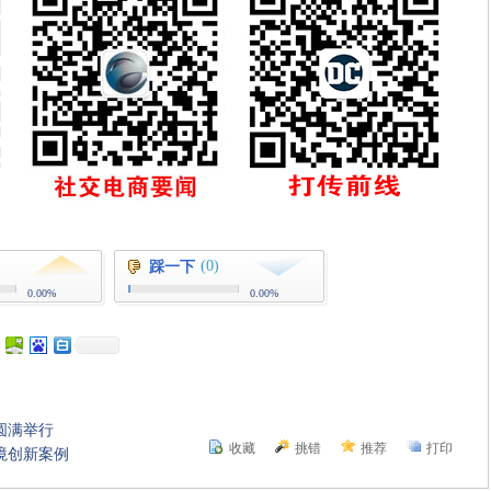
(0)
踩一下
0.00%
0.00%
圆满举行
收藏
挑错
推荐
打印
境创新案例