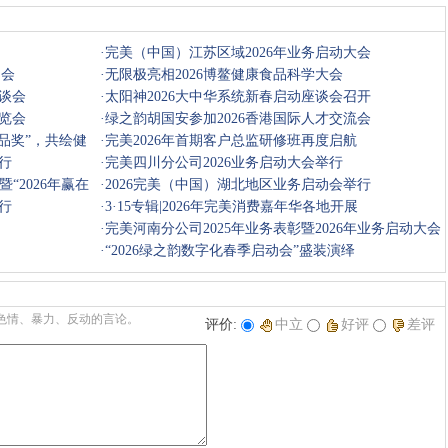
·
完美（中国）江苏区域2026年业务启动大会
动会
·
无限极亮相2026博鳌健康食品科学大会
座谈会
·
太阳神2026大中华系统新春启动座谈会召开
博览会
·
绿之韵胡国安参加2026香港国际人才交流会
产品奖”，共绘健
·
完美2026年首期客户总监研修班再度启航
行
·
完美四川分公司2026业务启动大会举行
“2026年赢在
·
2026完美（中国）湖北地区业务启动会举行
行
·
3·15专辑|2026年完美消费嘉年华各地开展
·
完美河南分公司2025年业务表彰暨2026年业务启动大会
·
“2026绿之韵数字化春季启动会”盛装演绎
色情、暴力、反动的言论。
评价:
中立
好评
差评