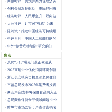
商报时评：冀预算案力促经济实
创科金融双轮驱动 惠民纾困布
经济时评：人民币急升，双向波
大公社评：让市民“有感” 为未
陈鸿斌：推动中国经济可持续增
中评月刊：中国人工智能战略的
中外“修昔底德陷阱”研究的知
焦点
总局“3·15”曝光问题正依法从
2025直销企业优化消费环境创新
案
浙江长安镇突击检查涉老保健品
市监总局发布2025年消费者投诉
举
两会声音|支持将保健食品纳入正
总局聚焦保健食品领域问题 企业
蚌埠市市场监管：严查借直销名