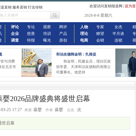
欢迎访问直销报道网
|
设为首
报道直销 服务直销 打击传销
2026-8-8 星期六
经
评论
专论
观察
网评
人物
专家
女杰
讯
企业
慈善
培训
产品
理论
瞭望
半月谈
传
调查
特报
曝光
原创
电商
会销
连锁
规
和治友德韩金明：扎根促
销监管与消费
韩金明，民建会员，现任区政
座谈在北京市
协常委、天津和治友德制药有限公
司董事长。他坚持
A葆婴2026品牌盛典将盛世启幕
-03-25 17:27
葆婴
葆婴
次
来源:
作者:
点击:
将盛世启幕