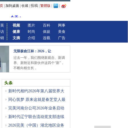
投稿
页
|
加到桌面
|
收藏
|
|
繁體版
|
|
精英
视频
图片
百科
网事
专访
健康
时尚
体娱
美食
视销
文摘
介绍
连载
广告
无限极俞江林：2026，让
过去一年，我们围绕新观念、新调
养、新附近和新伙伴这四个“新”，
不断向根生长，
头条
新时代相约2026年第八届世界大
健
同心筑梦 原来这就是春芝堂人最
完美河南分公司2026年业务启动
大
新时代辽宁联合流动党支部连续
2026完美（中国）湖北地区业务