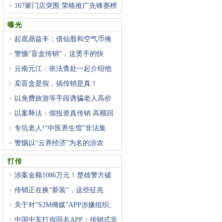
167家门店突围 荣格推广先锋赛榜
曝光
起底鼎益丰：借仙股和空气币掩
警惕“盲盒传销”，这烫手的快
云南元江：依法查处一起介绍他
卖盲盒是假，搞传销是真！
以免费旅游等手段诱骗老人高价
以案释法：假投资真传销 高额回
专坑老人!“中医养生馆”非法集
警惕以“云养经济”为名的涉农
打传
涉案金额1086万元！楚雄警方破
获
传销正在换“新装”，这些征兆
关于对“S2M傳媒”APP涉嫌组织、
中国中车打假同名APP：传销式非