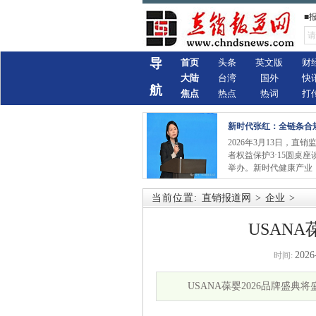
■
导
首页
头条
英文版
财
大陆
台湾
国外
快
航
焦点
热点
热词
打
新时代张红：全链条合
2026年3月13日，直
者权益保护3·15圆桌
举办。新时代健康产业
当前位置:
直销报道网
>
企业
>
USAN
2026
时间:
USANA葆婴2026品牌盛典