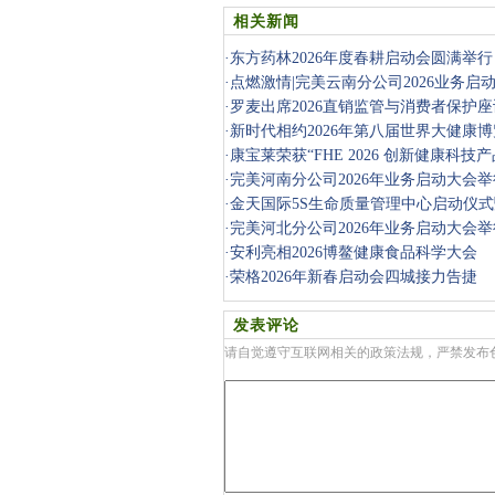
相关新闻
·
东方药林2026年度春耕启动会圆满举行
·
点燃激情|完美云南分公司2026业务启
·
罗麦出席2026直销监管与消费者保护
·
新时代相约2026年第八届世界大健康
·
康宝莱荣获“FHE 2026 创新健康科技
康新未来
·
完美河南分公司2026年业务启动大会举
·
金天国际5S生命质量管理中心启动仪式暨
金天”年度
·
完美河北分公司2026年业务启动大会举
·
安利亮相2026博鳌健康食品科学大会
·
荣格2026年新春启动会四城接力告捷
发表评论
请自觉遵守互联网相关的政策法规，严禁发布