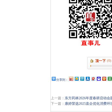
(0)
顶一下
分享到：
上一篇：
东方药林2026年度春耕启动会
下一篇：
康婷荣选2025直企优化消费环