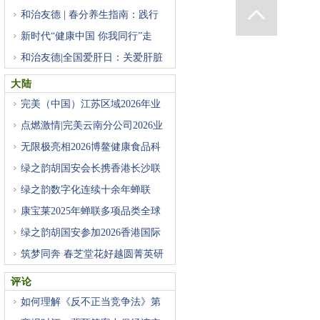
启
和治友德 | 春分养生指南：践行
新时代“健康中国 你我同行”走
和治友德|全国爱肝日：关爱肝脏
大陆
完美（中国）江苏区域2026年业
务
点燃激情|完美云南分公司2026业
无限极亮相2026博鳌健康食品科
学
绿之韵胡国安会长携香港长沙联
绿之韵数字化连续十余年蝉联
康宝莱2025年蝉联多项品类全球
排
绿之韵胡国安参加2026香港国际
人
筑梦同奔 春芝堂花好越圆菁英研
评论
如何理解《反不正当竞争法》第