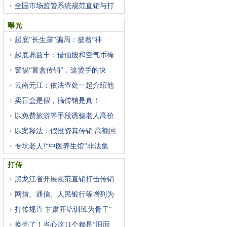
全国市场监管系统规范直销与打
曝光
起底“长生露”骗局：披着“神
起底鼎益丰：借仙股和空气币掩
警惕“盲盒传销”，这烫手的快
云南元江：依法查处一起介绍他
卖盲盒是假，搞传销是真！
以免费旅游等手段诱骗老人高价
以案释法：假投资真传销 高额回
专坑老人!“中医养生馆”非法集
打传
黑龙江省开展规范直销打击传销
网信、通信、人民银行等增列为
打传规直 甘肃开培训班为骨干“
换壳了！当心这11个都是“旧面