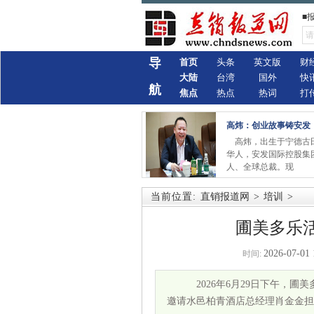
■
导
首页
头条
英文版
财
大陆
台湾
国外
快
航
焦点
热点
热词
打
高炜：创业故事铸安发
高炜，出生于宁德古
华人，安发国际控股集
人、全球总裁。现
当前位置:
直销报道网
>
培训
>
圃美多乐活
2026-07-01 
时间:
2026年6月29日下午，
邀请水邑柏青酒店总经理肖金金担