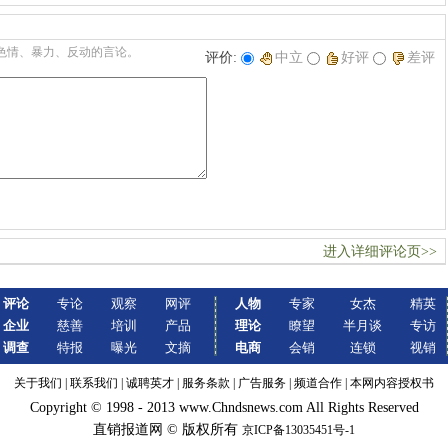
色情、暴力、反动的言论。
评价:
中立
好评
差评
进入详细评论页>>
评论
专论
观察
网评
人物
专家
女杰
精英
企业
慈善
培训
产品
理论
瞭望
半月谈
专访
调查
特报
曝光
文摘
电商
会销
连锁
视销
关于我们
|
联系我们
|
诚聘英才
|
服务条款
|
广告服务
|
频道合作
|
本网内容授权书
Copyright © 1998 - 2013 www.Chndsnews.com All Rights Reserved
直销报道网 © 版权所有
京ICP备13035451号-1