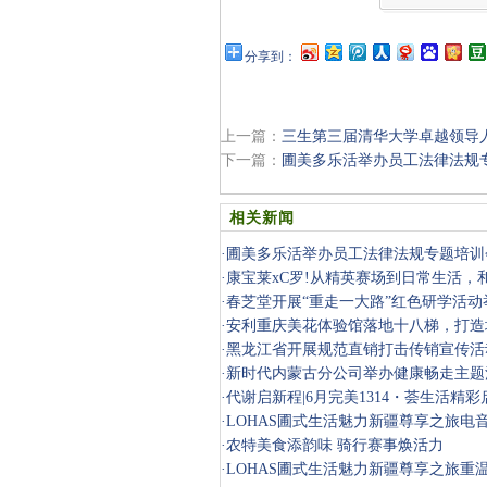
分享到：
上一篇：
三生第三届清华大学卓越领导
下一篇：
圃美多乐活举办员工法律法规
相关新闻
·
圃美多乐活举办员工法律法规专题培训
·
康宝莱xC罗!从精英赛场到日常生活，
·
春芝堂开展“重走一大路”红色研学活动
·
安利重庆美花体验馆落地十八梯，打造
地标
·
黑龙江省开展规范直销打击传销宣传活
·
新时代内蒙古分公司举办健康畅走主题
·
代谢启新程|6月完美1314・荟生活精彩
·
LOHAS圃式生活魅力新疆尊享之旅电
·
农特美食添韵味 骑行赛事焕活力
·
LOHAS圃式生活魅力新疆尊享之旅重