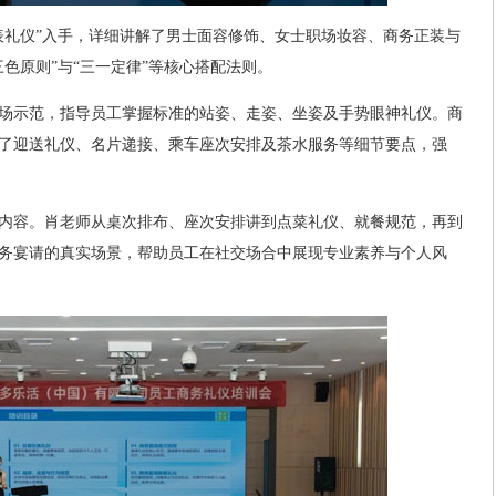
表礼仪”入手，详细讲解了男士面容修饰、女士职场妆容、商务正装与
色原则”与“三一定律”等核心搭配法则。
场示范，指导员工掌握标准的站姿、走姿、坐姿及手势眼神礼仪。商
了迎送礼仪、名片递接、乘车座次安排及茶水服务等细节要点，强
内容。肖老师从桌次排布、座次安排讲到点菜礼仪、就餐规范，再到
务宴请的真实场景，帮助员工在社交场合中展现专业素养与个人风