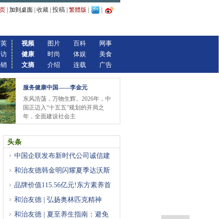
投稿
页
|
加到桌面
|
收藏
|
|
繁體版
|
|
精英
视频
图片
百科
网事
专访
健康
时尚
体娱
美食
视销
文摘
介绍
连载
广告
服务健康中国——李金元
东风浩荡，万物生辉。2026年，中
国正迈入“十五五”规划的开局之
年，全面建设社会主
头条
中国企联发布新时代公司诚信建
和治友德韩金明闪耀夏季达沃斯
品牌价值115.56亿元!东方素养首
登
和治友德 | 弘扬奥林匹克精神
和治友德 | 夏至养生指南：避免