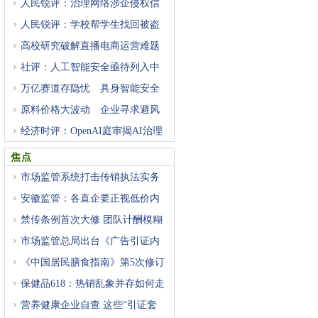
人民锐评：治理网络涉企侵权信
人民锐评：学校帮学生找回被盗
高校研究破解直播电商运营难题
社评：人工智能安全亟待列入中
万亿赛道存隐忧 具身智能安全
原料价格大波动 企业寻求避风
经济时评：OpenAI庭审揭AI治理
困
焦点
市场监管系统打击传销执法实务
安徽监管：各直企要正视低价内
禁传条例首次大修 团队计酬模糊
市场监管总局出台《广告引证内
《中国居民膳食指南》第5次修订
保健品618：热销乱象并存如何走
营养健康企业自查 这些“引证套