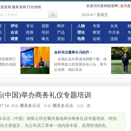
欢迎访问直销报道网
|
设为首
报道直销 服务直销 打击传销
2026-8-7 星期五
经
评论
专论
观察
网评
人物
专家
女杰
讯
企业
慈善
培训
产品
理论
瞭望
半月谈
传
调查
特报
曝光
原创
电商
会销
连锁
金科伟业董事长冯柏乔：
田的新西兰
从电白走向香港深耕数十载，他
团联合创始
始终将故土的发展挂在心头；身为
企业家，他以实业
(中国)举办商务礼仪专题培训
17:14
圃美多乐活
圃美多乐活
次
来源:
作者:
点击:
圃美多乐活（中国）有限公司在重庆基地举办商务礼仪专题培训，特别
任主讲嘉宾，为公司员工带来一场内容丰富、实用性强的礼