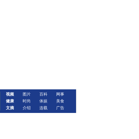
视频
图片
百科
网事
健康
时尚
体娱
美食
文摘
介绍
连载
广告