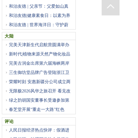
和治友德 | 父亲节：父爱如山真
和治友德|健康素食日：以素为养
和治友德 | 世界海洋日：守护蔚
大陆
完美天津新生代启航营圆满举办
新时代|植物来源天然产物化妆品
完美古润金出席第六届海峡两岸
三生御坊堂品牌广告登陆浙江卫
荣耀时刻 安惠新疆分公司成立两
无限极2026风华之旅召开 看见改
绿之韵胡国安董事长受邀参加第
春芝堂开展“重走一大路”红色
评论
人民日报经济热点快评：假酒进