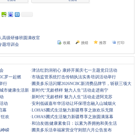
0.00%
0.00%
人高级研修班圆满收官
收藏
挑错
推荐
打印
专题培训会
会
·
津沽红韵润初心 康婷开展庆七一主题党日活动
和C罗一起燃
·
市场监管系统打击传销执法实务培训活动举行
举行
·
圃美多乐活闪耀2026NCBC新消费品牌节，斩获三项大
城市健康生活新
奖
·
新时代“无龄榜样 魅力人生”活动走进南宁
动
·
新时代“无龄榜样 魅力人生”活动走进阿克苏
活动
·
安利低碳嘉年华活动让环保理念融入山城烟火
启幕
·
LOHAS圃式生活魅力新疆尊享之旅欢乐无限
音狂欢
·
LOHAS圃式生活魅力新疆尊享之旅圆满落幕
·
和治友德|健康素食日：以素为养拥抱和美生活
温峥嵘
·
圃美多乐活幸福家营业守则部六月公告发布