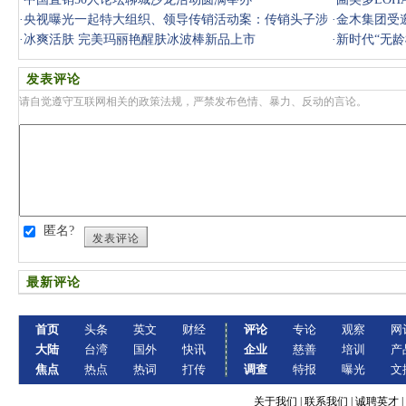
·
央视曝光一起特大组织、领导传销活动案：传销头子涉
·
金木集团受
案近38亿
·
冰爽活肤 完美玛丽艳醒肤冰波棒新品上市
·
新时代“无龄
发表评论
请自觉遵守互联网相关的政策法规，严禁发布色情、暴力、反动的言论。
匿名?
发表评论
最新评论
首页
头条
英文
财经
评论
专论
观察
网
大陆
台湾
国外
快讯
企业
慈善
培训
产
焦点
热点
热词
打传
调查
特报
曝光
文
关于我们
|
联系我们
|
诚聘英才
|