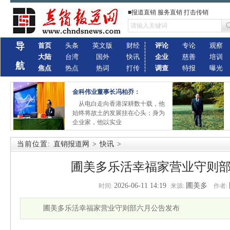
■报道直销 服务直销 打击传销
导
首页
头条
英文版
财经
评论
专论
观察
大陆
台湾
国外
快讯
企业
慈善
培训
航
焦点
热点
热词
打传
调查
特报
曝光
金科伟业董事长冯柏乔：
从电白走向香港深耕数十载，他
始终将故土的发展挂在心头；身为
企业家，他以实业
当前位置:
直销报道网
>
快讯
>
圃美多乐活幸福家营业守则
2026-06-11 14:19
圃美多
时间:
来源:
作者:
圃美多乐活幸福家营业守则部六月公告发布