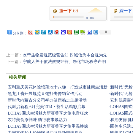
(0)
顶一下
踩一下
0.00%
0
分享到：
上一篇：
炎帝生物发规范经营告知书 诚信为本合规为先
下一篇：
宇航人关于依法依规经营、净化市场秩序声明
相关新闻
·
安利重庆美花体验馆落地十八梯，打造城市健康生活新
·
新时代“无龄
地标
·
黑龙江省开展规范直销打击传销宣传活动
·
新时代“无龄
·
新时代内蒙古分公司举办健康畅走主题活动
·
安利低碳嘉
·
代谢启新程|6月完美1314・荟生活精彩启幕
·
LOHAS
·
LOHAS圃式生活魅力新疆尊享之旅电音狂欢
·
LOHAS
·
农特美食添韵味 骑行赛事焕活力
·
和治友德|
·
LOHAS圃式生活魅力新疆尊享之旅重温峥嵘
·
圃美多乐活
·
中国直销50人论坛聊城沙龙活动圆满举办
·
圃美多LO