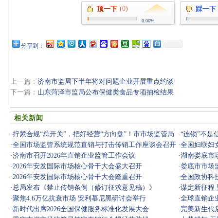
(0)
顶一下
踩一下
0.00%
分享到：
上一篇：
济南市监局下半年将对问题企业开展重点约谈
下一篇：
山东菏泽市监局公布保健类食品专项抽检结果
相关新闻
·
拧紧合规“总开关”，把好经营“方向盘”！市市场监管局
·
“连锁”不
对辖
·
全国市场监管系统规范直销与打击传销工作座谈会召开
·
全国妇联妇
·
济南市召开2026年直销企业监管工作会议
·
湖南娄底市
·
2026年安发国际市场核心骨干大会盛大召开
·
娄底市市场
·
2026年安发国际市场核心骨干大会隆重召开
盘处置情
·
全国政协科
·
总局发布《禁止传销条例（修订征求意见稿）》
·
谋定新征程
·
聚焦4.6万亿抗衰市场 安利慕尼黑研讨会举行
大启幕
·
全球直销企
·
新时代出席2026全国保健服务标准化发展大会
·
完美新生代