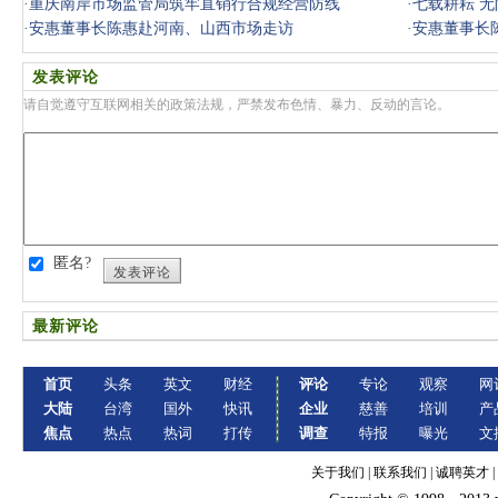
·
重庆南岸市场监管局筑牢直销行合规经营防线
·
七载耕耘 
·
安惠董事长陈惠赴河南、山西市场走访
·
安惠董事长
发表评论
请自觉遵守互联网相关的政策法规，严禁发布色情、暴力、反动的言论。
匿名?
发表评论
最新评论
首页
头条
英文
财经
评论
专论
观察
网
大陆
台湾
国外
快讯
企业
慈善
培训
产
焦点
热点
热词
打传
调查
特报
曝光
文
关于我们
|
联系我们
|
诚聘英才
|