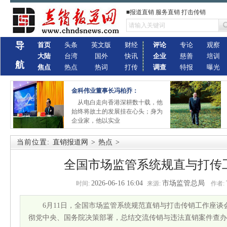
■报道直销 服务直销 打击传销
导
首页
头条
英文版
财经
评论
专论
观察
大陆
台湾
国外
快讯
企业
慈善
培训
航
焦点
热点
热词
打传
调查
特报
曝光
金科伟业董事长冯柏乔：
从电白走向香港深耕数十载，他
始终将故土的发展挂在心头；身为
企业家，他以实业
当前位置:
直销报道网
>
热点
>
全国市场监管系统规直与打传
2026-06-16 16:04
市场监管总局
时间:
来源:
作者:
6月11日，全国市场监管系统规范直销与打击传销工作座
彻党中央、国务院决策部署，总结交流传销与违法直销案件查办