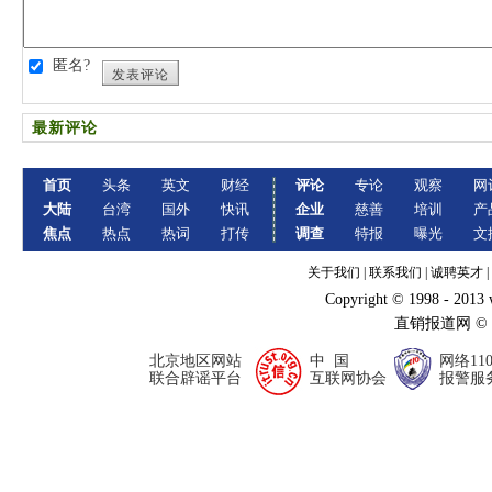
匿名?
发表评论
最新评论
首页
头条
英文
财经
评论
专论
观察
网
大陆
台湾
国外
快讯
企业
慈善
培训
产
焦点
热点
热词
打传
调查
特报
曝光
文
关于我们
|
联系我们
|
诚聘英才
|
Copyright © 1998 - 2013
直销报道网 ©
北京地区网站
中 国
网络11
联合辟谣平台
互联网协会
报警服