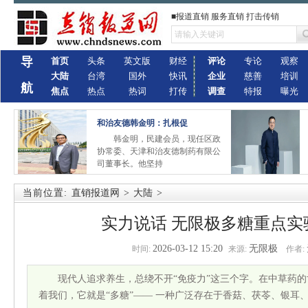
■报道直销 服务直销 打击传销
导
首页
头条
英文版
财经
评论
专论
观察
大陆
台湾
国外
快讯
企业
慈善
培训
航
焦点
热点
热词
打传
调查
特报
曝光
和治友德韩金明：扎根促
韩金明，民建会员，现任区政
协常委、天津和治友德制药有限公
司董事长。他坚持
当前位置:
直销报道网
>
大陆
>
实力说话 无限极多糖重点实
2026-03-12 15:20
无限极
时间:
来源:
作者:
现代人追求养生，总绕不开“免疫力”这三个字。在中草药
着我们，它就是“多糖”—— 一种广泛存在于香菇、茯苓、银耳