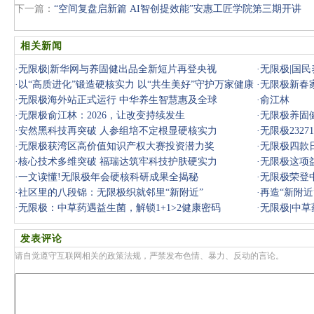
下一篇：
“空间复盘启新篇 AI智创提效能”安惠工匠学院第三期开讲
相关新闻
·
无限极|新华网与养固健出品全新短片再登央视
·
无限极|国
·
以“高质进化”锻造硬核实力 以“共生美好”守护万家健康
·
无限极新春家
三
·
无限极海外站正式运行 中华养生智慧惠及全球
·
俞江林
·
无限极俞江林：2026，让改变持续发生
·
无限极养固
·
安然黑科技再突破 人参组培不定根显硬核实力
·
无限极232
·
无限极获湾区高价值知识产权大赛投资潜力奖
·
无限极四款
·
核心技术多维突破 福瑞达筑牢科技护肤硬实力
·
无限极这项
·
一文读懂!无限极年会硬核科研成果全揭秘
·
无限极荣登
·
社区里的八段锦：无限极织就邻里“新附近”
·
再造“新附近
·
无限极：中草药遇益生菌，解锁1+1>2健康密码
·
无限极|中
发表评论
请自觉遵守互联网相关的政策法规，严禁发布色情、暴力、反动的言论。