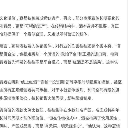
文化溢价，容易被包装成稀缺资产。再次，部分市场宣传长期强化其
消费品，更是“可喝的资产”。在传销结构中，酒本身并不重要，真正
恰好提供了一个看似合理、又难以即时验证的载体。
坦言，葡萄酒被卷入传销案件，对行业的伤害往往远超个案本身。“普
是否合法，也很难辨别一个所谓的‘竞拍平台’和正规的进口商、电商
费者首先怀疑的往往不是平台模式，而是‘红酒是不是骗局’。这种认
者在听到“线上红酒”“竞拍”“投资回报”等字眼时明显更加谨慎，甚至
由所有正规经营者共同承担。对于本就竞争激烈、利润空间有限的进
步压缩市场信心，拉长销售决策周期，影响渠道稳定。
资价值的酒款比例比较低，往往集中在少数知名产区、名庄或特殊年
长时间周期才能体现价值。“但在传销模式中，酒被抽离了饮用属性，
风味、产区或品质，而是‘今天买、明天赚多少’。”他认为，这种逻辑