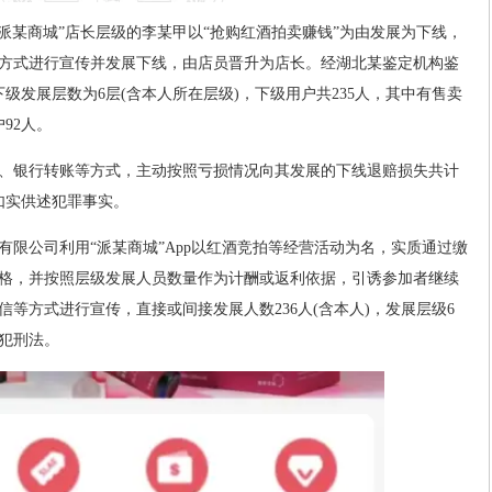
是“派某商城”店长层级的李某甲以“抢购红酒拍卖赚钱”为由发展为下线，
方式进行宣传并发展下线，由店员晋升为店长。经湖北某鉴定机构鉴
级发展层数为6层(含本人所在层级)，下级用户共235人，其中有售卖
92人。
、银行转账等方式，主动按照亏损情况向其发展的下线退赔损失共计
并如实供述犯罪事实。
有限公司利用“派某商城”App以红酒竞拍等经营活动为名，实质通过缴
格，并按照层级发展人员数量作为计酬或返利依据，引诱参加者继续
等方式进行宣传，直接或间接发展人数236人(含本人)，发展层级6
犯刑法。