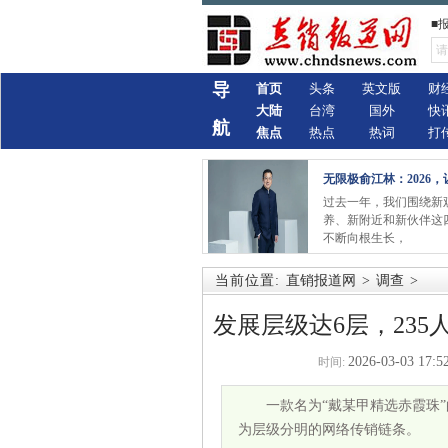
■
导
首页
头条
英文版
财
大陆
台湾
国外
快
航
焦点
热点
热词
打
无限极俞江林：2026，
过去一年，我们围绕新
养、新附近和新伙伴这四
不断向根生长，
当前位置:
直销报道网
>
调查
>
发展层级达6层，23
2026-03-03 17:5
时间:
一款名为“戴某甲精选赤霞珠”
为层级分明的网络传销链条。