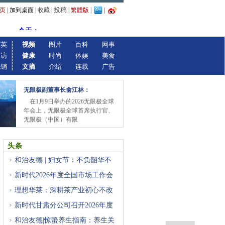
投稿
页
|
加到桌面
|
收藏
|
|
繁體版
|
|
精英
视频
图片
百科
网事
专访
健康
时尚
体娱
美食
视销
文摘
介绍
连载
广告
无限极副董事长俞江林：
在1月9日举办的2026无限极全球
年会上，无限极全球首席执行官、
无限极（中国）有限
头条
和治友德 | 妇女节：不负韶华不
新时代2026年度全国市场工作会
重
理想华莱：深耕茶产业初心不改
新时代甘肃分公司召开2026年度
店
和治友德|惊蛰养生指南：养生关