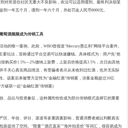
缓刑对所居住社区无重大不良影响，依法可以适用缓刑。最终判决胡某
徒刑一年五个月，缓刑一年六个月，并处罚金人民币8000元。
葡萄酒频频成为传销工具
动的唯一案例。此前，WBO曾报道“Mercury墨丘利”网络平台案件。
为主要玩法，宣称通过平台交易可以快速赚钱。具体模式为：用户先“抢
按购买价1.5%—2%缴纳上架费，上架后价格提高3.5%，次日由其他
并不关心真实商品情况，有受骗者表示从未收到过红酒，也并无实际
性。该案后来被警方定性为“金融红酒”传销案，涉案金额超过10亿
方破获一起“金融红酒”传销案)
份、品位与投资象征，这种属性恰恰成为部分传销模式选择它的重要
产区、年份、评分、渠道等多重因素影响，普通消费者难以判断真实
装提供了空间。“限量”“酒庄直采”“海外拍卖价”等词汇，很容易成为