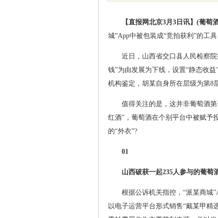
【直报网北京3月3日讯】(葡萄
城”App中被包装成“竞拍获利”的
近日，山西省交口县人民检察院
钱”为由发展为下线，设置“静态收益
机构鉴定，胡某自身所在层级为第8层
值得关注的是，这并非葡萄酒第一
红酒”，葡萄酒在个别平台中被赋予
的“外衣”?
01
山西破获一起235人参与的葡萄
根据公诉机关指控，“派某商城”A
以电子运营平台形式销售“戴某甲精