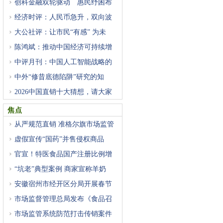
创科金融双轮驱动 惠民纾困布
经济时评：人民币急升，双向波
大公社评：让市民“有感” 为未
陈鸿斌：推动中国经济可持续增
中评月刊：中国人工智能战略的
中外“修昔底德陷阱”研究的知
2026中国直销十大猜想，请大家
猜
焦点
从严规范直销 准格尔旗市场监管
虚假宣传“国药”并售侵权商品
官宣！特医食品国产注册比例增
“坑老”典型案例 商家宣称羊奶
安徽宿州市经开区分局开展春节
市场监督管理总局发布《食品召
市场监管系统防范打击传销案件