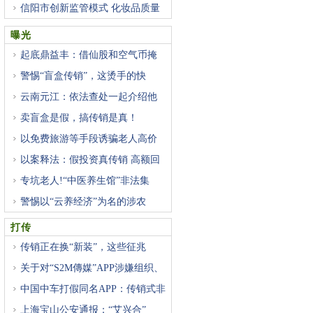
信阳市创新监管模式 化妆品质量
曝光
起底鼎益丰：借仙股和空气币掩
警惕“盲盒传销”，这烫手的快
云南元江：依法查处一起介绍他
卖盲盒是假，搞传销是真！
以免费旅游等手段诱骗老人高价
以案释法：假投资真传销 高额回
专坑老人!“中医养生馆”非法集
警惕以“云养经济”为名的涉农
打传
传销正在换“新装”，这些征兆
关于对“S2M傳媒”APP涉嫌组织、
中国中车打假同名APP：传销式非
上海宝山公安通报：“艾兴合”