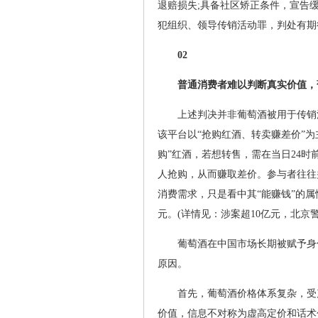
退赔损失;具备社区矫正条件，宣告
犯组织、领导传销活动罪，判处有期
02
普通消费者难以判断真实价值，
上述判决并非葡萄酒被用于传销活
该平台以“抢购红酒、转卖赚差价”
购”红酒，若想转售，需在当日24时前
人抢购，从而赚取差价。参与者往往
消费需求，只是看中其“能赚钱”的属
元。(详情见：涉案超10亿元，北京警
葡萄酒在中国市场长期被赋予身
原因。
首先，葡萄酒价格体系复杂，受
价值，信息不对称为虚高定价和话术包