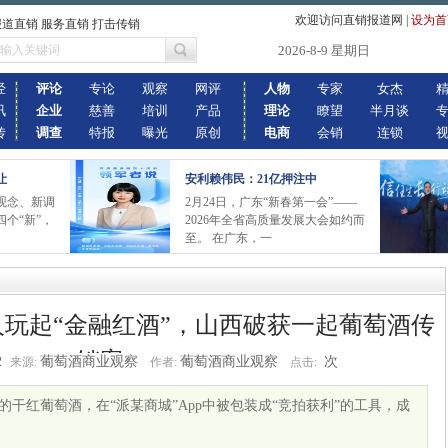
欢迎访问直销报道网
|
设为首
报道直销 服务直销 打击传销
2026-8-9 星期日
经
评论
专论
观察
网评
人物
专家
女杰
讯
企业
慈善
培训
产品
理论
瞭望
半月谈
传
调查
特报
曝光
原创
电商
会销
连锁
让
安利赖伟民：21亿押注中
观念、新调
2月24日，广东“新春第一会”——
个“新”，
2026年全省高质量发展大会如约而
至。 在广东，一
5人玩起“金融红酒”，山西破获一起葡萄酒传
销案
2
葡萄酒商业观察
葡萄酒商业观察
次
来源:
作者:
点击:
的干红葡萄酒，在“派某商城”App中被包装成“竞拍获利”的工具，成