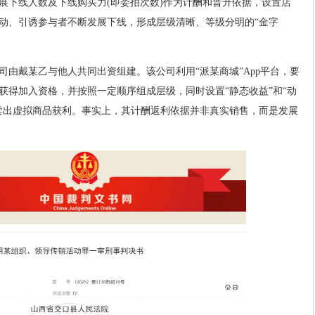
展下线人数及下线购买力(即委拍次数)作为计酬和晋升依据，设置店
动、引诱参与者不断发展下线，形成层级清晰、等级分明的“金字
司由戴某乙与他人共同出资组建。该公司利用“派某商城”App平台，要
获得加入资格，并按照一定顺序组成层级，同时设置“静态收益”和“动
卖出虚拟商品获利。事实上，其计酬返利依据并非真实销售，而是发展