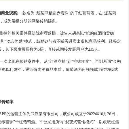
酒商业观察)
一款名为“戴某甲精选赤霞珠”的干红葡萄酒，在“派某商
工具，成为层级分明的网络传销链条。
指控的相关案件经法院审理落槌，被告人胡某以“抢购红酒拍卖赚
”和“动态奖励”模式，鼓励参与者不断买进卖出虚拟商品获利。经鉴定
，其下级发展层数为6层，直接或间接发展用户达235人。
次出现在传销案件中。从“红酒竞拍”到“抢购转卖”，再到所谓“金融
投资套利属性，逐渐偏离消费品本质，葡萄酒为何频频成为传销模式
酒传销案
PP的运营主体为武汉某有限公司，该公司成立于2022年10月26日，
选赤霞珠”干红葡萄酒。平台采用所谓“裂变式营销模式”，以收取红酒