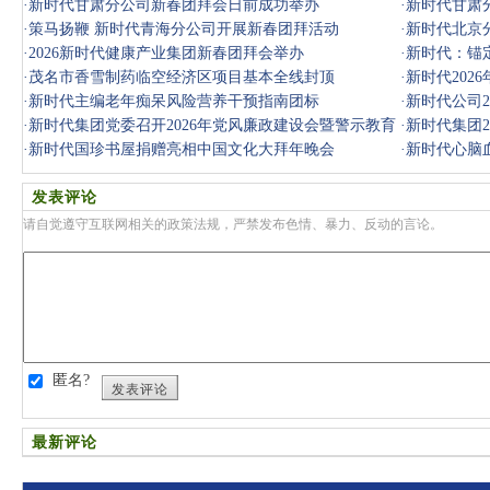
·
新时代甘肃分公司新春团拜会日前成功举办
·
新时代甘肃
·
策马扬鞭 新时代青海分公司开展新春团拜活动
·
新时代北京
·
2026新时代健康产业集团新春团拜会举办
·
新时代：锚
·
茂名市香雪制药临空经济区项目基本全线封顶
·
新时代202
·
新时代‌主编老年痴呆风险营养干预指南团标
·
新时代公司2
·
新时代集团党委召开2026年党风廉政建设会暨警示教育
·
新时代集团2
会
·
新时代国珍书屋捐赠亮相中国文化大拜年晚会
·
新时代心脑
发表评论
请自觉遵守互联网相关的政策法规，严禁发布色情、暴力、反动的言论。
匿名?
发表评论
最新评论