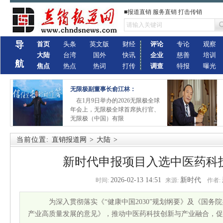
■报道直销 服务直销 打击传销
导
首页
头条
英文版
财经
评论
专论
观察
大陆
台湾
国外
快讯
企业
慈善
培训
航
焦点
热点
热词
打传
调查
特报
曝光
无限极副董事长俞江林：
在1月9日举办的2026无限极全球
年会上，无限极全球首席执行官、
无限极（中国）有限
当前位置:
直销报道网
>
大陆
>
新时代申报项目入选中医药科
2026-02-13 14:51
新时代
时间:
来源:
作者:
为深入贯彻落实《“健康中国2030”规划纲要》及《国务
产业高质量发展的意见》，推动中医药科技创新与产业融合，促