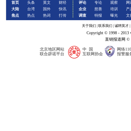
首页
头条
英文
财经
评论
专论
观察
网
大陆
台湾
国外
快讯
企业
慈善
培训
产
焦点
热点
热词
打传
调查
特报
曝光
文
关于我们
|
联系我们
|
诚聘英才
|
Copyright © 1998 - 2013
直销报道网 ©
北京地区网站
中 国
网络11
联合辟谣平台
互联网协会
报警服