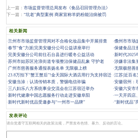
上一篇：
市场监督管理总局发布《食品召回管理办法》
下一篇：
“坑老”典型案例 商家宣称羊奶粉能治病被罚
相关新闻
·
兰州市市场监督管理局对不合格化妆品集中开展排查
·
儋州市市场
·
春节“食”力派|完美安徽分公司公益讲座举行
交电
·
保健食品注
·
完美安徽分公司前往石台县进行暖冬公益活动
·
新时代202
·
苏州市姑苏区沧浪街道专项整治保健品乱象 守护老
·
涉嫌非法集
人“钱袋子”
·
广州市慈善服务通报表扬名单 无限极上榜
侦查
·
无限极慈善
·
23.8万拍下“蟹王蟹后”!金天国际大酒店用行为支持宿迁
·
江苏|近百
河蟹产
·
安徽当涂：认清传销本质，警惕电信诈骗
·
安徽宿州：
·
三八妇乐八方系统事业交流会在江苏宿迁举办
网”
·
安徽六安市
·
新时代健康中国志愿服务行动走进安徽阜阳
·
一天开四店、
·
新时代新时优品受邀参与“一州市一品牌”
·
“新时优品
项目“
发表评论
请自觉遵守互联网相关的政策法规，严禁发布色情、暴力、反动的言论。