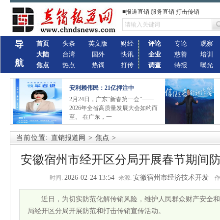
■报道直销 服务直销 打击传销
导
首页
头条
英文版
财经
评论
专论
观察
大陆
台湾
国外
快讯
企业
慈善
培训
航
焦点
热点
热词
打传
调查
特报
曝光
安利赖伟民：21亿押注中
2月24日，广东“新春第一会”——
2026年全省高质量发展大会如约而
至。 在广东，一
当前位置:
直销报道网
>
焦点
>
安徽宿州市经开区分局开展春节期间
2026-02-24 13:54
安徽宿州市经济技术开发
时间:
来源:
作
近日，为切实防范化解传销风险，维护人民群众财产安全和
局经开区分局开展防范和打击传销宣传活动。