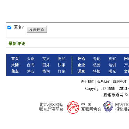
匿名?
发表评论
最新评论
首页
头条
英文
财经
评论
专论
观察
网
大陆
台湾
国外
快讯
企业
慈善
培训
产
焦点
热点
热词
打传
调查
特报
曝光
文
关于我们
|
联系我们
|
诚聘英才
|
Copyright © 1998 - 2013
直销报道网 ©
北京地区网站
中 国
网络11
联合辟谣平台
互联网协会
报警服