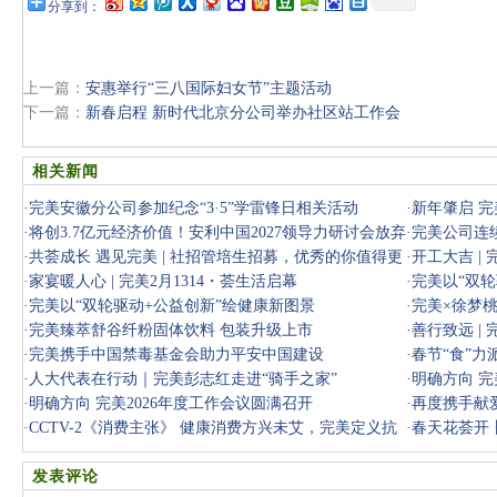
分享到：
上一篇：
安惠举行“三八国际妇女节”主题活动
下一篇：
新春启程 新时代北京分公司举办社区站工作会
相关新闻
·
完美安徽分公司参加纪念“3·5”学雷锋日相关活动
·
新年肇启 完
·
将创3.7亿元经济价值！安利中国2027领导力研讨会放弃
·
完美公司连续
日本落户韩
·
共荟成长 遇见完美 | 社招管培生招募，优秀的你值得更
万元
·
开工大吉 |
大的舞台
·
家宴暖人心 | 完美2月1314・荟生活启幕
·
完美以“双
·
完美以“双轮驱动+公益创新”绘健康新图景
·
完美×徐梦
·
完美臻萃舒谷纤粉固体饮料 包装升级上市
·
善行致远 |
·
完美携手中国禁毒基金会助力平安中国建设
·
春节“食”力
·
人大代表在行动｜完美彭志红走进“骑手之家”
·
明确方向 完
·
明确方向 完美2026年度工作会议圆满召开
·
再度携手献
·
CCTV-2《消费主张》 健康消费方兴未艾，完美定义抗
益活动
·
春天花荟开
衰新纪元
办
发表评论