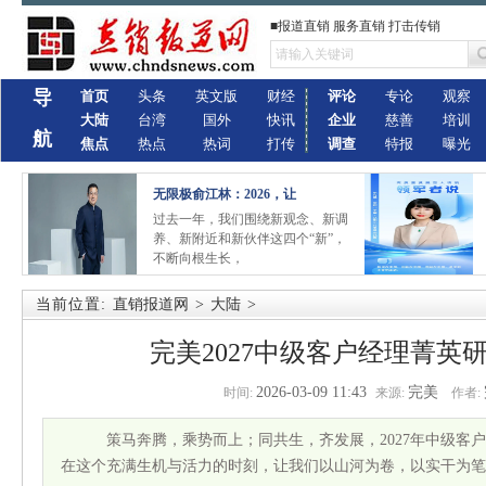
■报道直销 服务直销 打击传销
导
首页
头条
英文版
财经
评论
专论
观察
大陆
台湾
国外
快讯
企业
慈善
培训
航
焦点
热点
热词
打传
调查
特报
曝光
无限极俞江林：2026，让
过去一年，我们围绕新观念、新调
养、新附近和新伙伴这四个“新”，
不断向根生长，
当前位置:
直销报道网
>
大陆
>
完美2027中级客户经理菁英
2026-03-09 11:43
完美
时间:
来源:
作者:
策马奔腾，乘势而上；同共生，齐发展，2027年中级
在这个充满生机与活力的时刻，让我们以山河为卷，以实干为笔