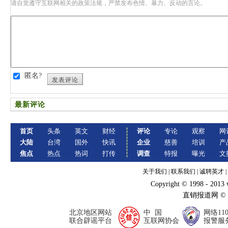
请自觉遵守互联网相关的政策法规，严禁发布色情、暴力、反动的言论。
匿名?
发表评论
最新评论
首页
头条
英文
财经
评论
专论
观察
网
大陆
台湾
国外
快讯
企业
慈善
培训
产
焦点
热点
热词
打传
调查
特报
曝光
文
关于我们
|
联系我们
|
诚聘英才
|
Copyright © 1998 - 2013
直销报道网 ©
北京地区网站
中 国
网络11
联合辟谣平台
互联网协会
报警服