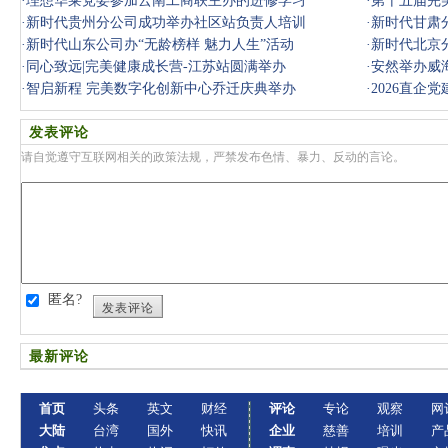
·
理想华莱党委参加云南工商联主办的进修学习
·
第十五届完
·
新时代贵州分公司成功举办社区站负责人培训
·
新时代甘肃
·
新时代山东公司办“无龄榜样 魅力人生”活动
·
新时代北京
·
同心致远|完美健康成长营-江苏站圆满举办
·
安然举办威
·
智启新程 完美数字化创新中心乔迁庆典举办
·
2026直企
发表评论
请自觉遵守互联网相关的政策法规，严禁发布色情、暴力、反动的言论。
匿名?
发表评论
最新评论
首页
头条
英文
财经
评论
专论
观察
网
大陆
台湾
国外
快讯
企业
慈善
培训
产