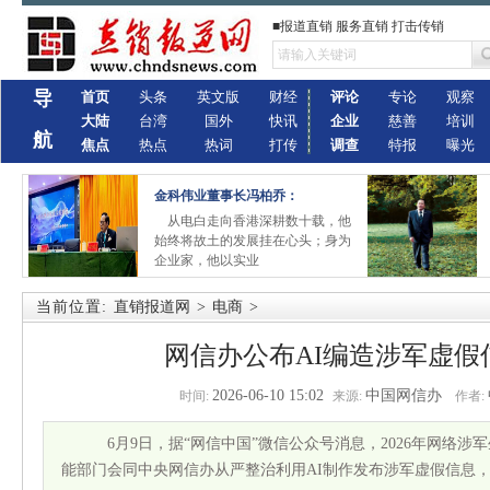
■报道直销 服务直销 打击传销
导
首页
头条
英文版
财经
评论
专论
观察
大陆
台湾
国外
快讯
企业
慈善
培训
航
焦点
热点
热词
打传
调查
特报
曝光
金科伟业董事长冯柏乔：
从电白走向香港深耕数十载，他
始终将故土的发展挂在心头；身为
企业家，他以实业
当前位置:
直销报道网
>
电商
>
网信办公布AI编造涉军虚假
2026-06-10 15:02
中国网信办
时间:
来源:
作者:
6月9日，据“网信中国”微信公众号消息，2026年网络
能部门会同中央网信办从严整治利用AI制作发布涉军虚假信息