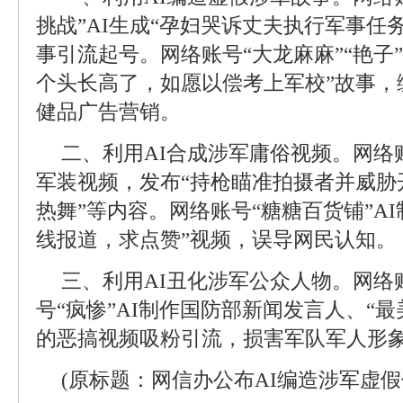
挑战”AI生成“孕妇哭诉丈夫执行军事任
事引流起号。网络账号“大龙麻麻”“艳子”
个头长高了，如愿以偿考上军校”故事，
健品广告营销。
二、利用AI合成涉军庸俗视频。网络账
军装视频，发布“持枪瞄准拍摄者并威胁
热舞”等内容。网络账号“糖糖百货铺”A
线报道，求点赞”视频，误导网民认知。
三、利用AI丑化涉军公众人物。网络
号“疯惨”AI制作国防部新闻发言人、“
的恶搞视频吸粉引流，损害军队军人形
(原标题：网信办公布AI编造涉军虚假