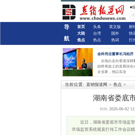
■
导
首页
头条
英文版
财
大陆
台湾
国外
快
航
焦点
热点
热词
打
金科伟业董事长冯柏乔
从电白走向香港深耕
始终将故土的发展挂在
企业家，他以实业
当前位置:
直销报道网
>
焦点
>
湖南省娄底
2026-06-02 12
时间:
近日，湖南省娄底市市场监管
市场监管系统规直打传工作会议精