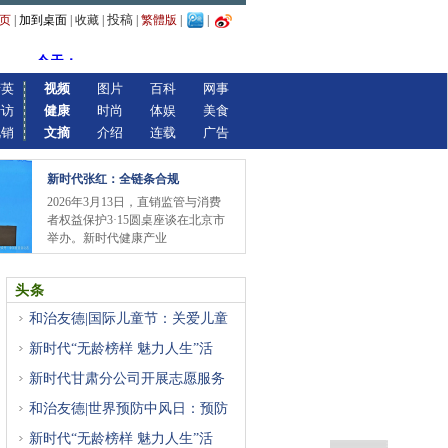
投稿
页
|
加到桌面
|
收藏
|
|
繁體版
|
|
精英
视频
图片
百科
网事
专访
健康
时尚
体娱
美食
视销
文摘
介绍
连载
广告
新时代张红：全链条合规
2026年3月13日，直销监管与消费
者权益保护3·15圆桌座谈在北京市
举办。新时代健康产业
头条
和治友德|国际儿童节：关爱儿童
新时代“无龄榜样 魅力人生”活
新时代甘肃分公司开展志愿服务
和治友德|世界预防中风日：预防
新时代“无龄榜样 魅力人生”活