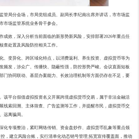
监管局分会场，市局党组成员、副局长李纪南出席并讲话，市市场监
市市场监管系统业务骨干参会。
工作成效，深入分析当前面临的新形势新风险，安排部署2026年重点任
核查处置及风险防控相关工作。
化、变异化、跨区域化特点，以消费返利、养生投资、虚拟货币等为
发频发，涉众广、传播快、隐蔽性强，防控形势严峻。会议直面短板
部门协同联动、基层办案能力、长效治理机制等方面仍存在不足，要
。该平台假借虚拟投资名义开展跨境虚拟货币交易，属于非法金融活
展线索回溯、主体筛查、广告监测等工作，并提醒市民，虚拟货币交
、远离骗局。
作：深化专项整治，紧盯网络传销、资金盘炒作、虚拟货币乱象等重点领
防控，建立风险台账，实行清单化动态销号管理;拓宽宣传覆盖面，推动