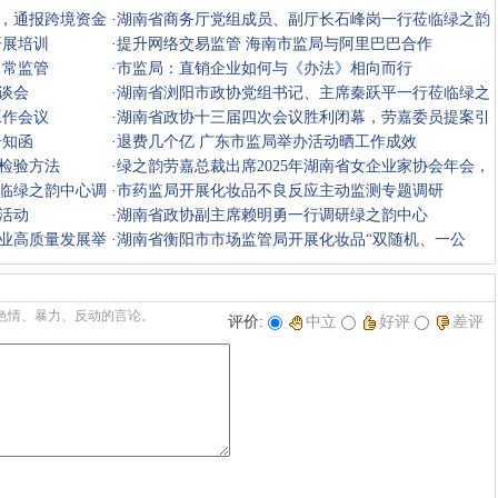
，通报跨境资金
·
湖南省商务厅党组成员、副厅长石峰岗一行莅临绿之韵
开展培训
集团调研
·
提升网络交易监管 海南市监局与阿里巴巴合作
日常监管
·
市监局：直销企业如何与《办法》相向而行
座谈会
·
湖南省浏阳市政协党组书记、主席秦跃平一行莅临绿之
工作会议
韵中心调
·
湖南省政协十三届四次会议胜利闭幕，劳嘉委员提案引
告知函
媒体聚焦
·
退费几个亿 广东市监局举办活动晒工作成效
检验方法
·
绿之韵劳嘉总裁出席2025年湖南省女企业家协会年会，
临绿之韵中心调
荣膺“卓越
·
市药监局开展化妆品不良反应主动监测专题调研
活动
·
湖南省政协副主席赖明勇一行调研绿之韵中心
业高质量发展举
·
湖南省衡阳市市场监管局开展化妆品“双随机、一公
开”专项检
色情、暴力、反动的言论。
评价:
中立
好评
差评