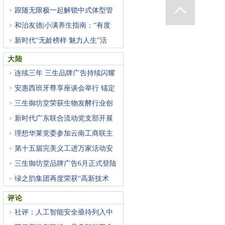
跟随无限极一起解锁中式体型管
和治友德|小满养生指南：“有度
新时代“无龄榜样 魅力人生”活
大陆
连续三年 三生品牌广告持续闪耀
安惠西班牙尊享座谈会举行 锚定
三生御坊堂荣获生物发酵行业创
新时代广东联合流动党支部开展
理想华莱党委参加云南工商联主
第十五届完美义工进万家活动安
三生御坊堂品牌广告6月正式登陆
绿之韵集团再度荣获“高新技术
评论
社评：人工智能安全亟待列入中