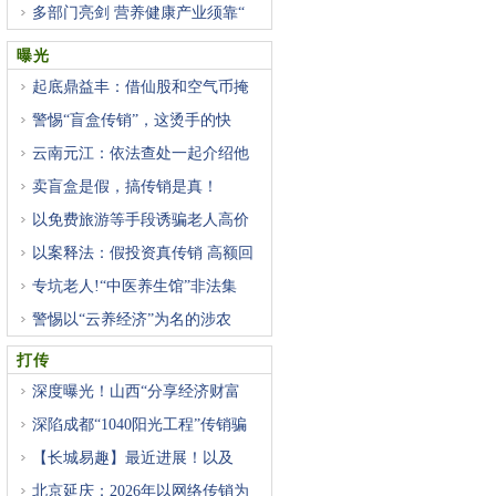
多部门亮剑 营养健康产业须靠“
曝光
起底鼎益丰：借仙股和空气币掩
警惕“盲盒传销”，这烫手的快
云南元江：依法查处一起介绍他
卖盲盒是假，搞传销是真！
以免费旅游等手段诱骗老人高价
以案释法：假投资真传销 高额回
专坑老人!“中医养生馆”非法集
警惕以“云养经济”为名的涉农
打传
深度曝光！山西“分享经济财富
深陷成都“1040阳光工程”传销骗
【长城易趣】最近进展！以及
北京延庆：2026年以网络传销为