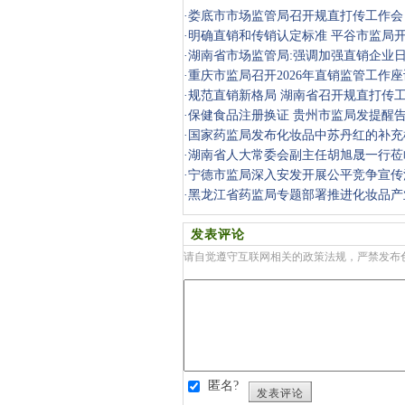
·
娄底市市场监管局召开规直打传工作会
盘处置情
·
明确直销和传销认定标准 平谷市监局
·
湖南省市场监管局:强调加强直销企业
·
重庆市监局召开2026年直销监管工作
·
规范直销新格局 湖南省召开规直打传
·
保健食品注册换证 贵州市监局发提醒
·
国家药监局发布化妆品中苏丹红的补充
·
湖南省人大常委会副主任胡旭晟一行莅
研
·
宁德市监局深入安发开展公平竞争宣传
·
黑龙江省药监局专题部署推进化妆品产
措
发表评论
请自觉遵守互联网相关的政策法规，严禁发布
匿名?
发表评论