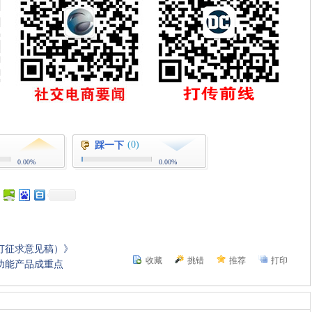
(0)
踩一下
0.00%
0.00%
订征求意见稿）》
收藏
挑错
推荐
打印
功能产品成重点