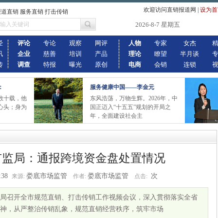
欢迎访问直销报道网
|
设为首
报道直销 服务直销 打击传销
2026-8-7 星期五
经
评论
专论
观察
网评
人物
专家
女杰
讯
企业
慈善
培训
产品
理论
瞭望
半月谈
传
调查
特报
曝光
原创
电商
会销
连锁
：
服务健康中国——李金元
数十载，他
东风浩荡，万物生辉。2026年，中
心头；身为
国正迈入“十五五”规划的开局之
年，全面建设社会主
市监局：通报跨境资金盘处置情况
:38
娄底市场监管
娄底市场监管
次
来源:
作者:
点击:
局召开全市规范直销、打击传销工作视频会议，深入贯彻落实全省
神，从严整治传销乱象，规范直销经营秩序，筑牢市场