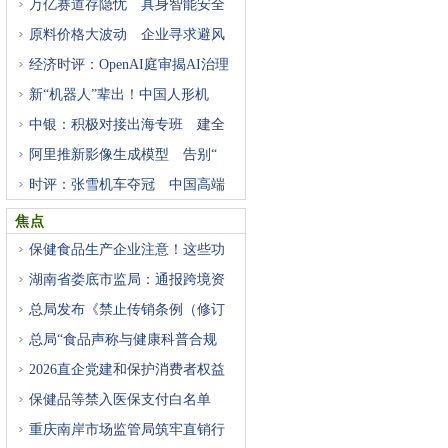
万亿赛道存隐忧 具身智能安全
原料价格大波动 企业寻求避风
经济时评：OpenAI庭审揭AI治理
困
新“机器人”辈出！中国人形机
中银：积极对接出海专班 建全
阿里推新影像生成模型 告别“
时评：张雪机车夺冠 中国高端
焦点
保健食品生产企业注意！这些功
湖南省娄底市监局：通报跨境资
总局发布《禁止传销条例（修订
总局“食品声称与健康科普合规
2026直企党建和保护消费者权益
研
保健品等禁入医保支付白名单
重庆南岸市场监管局筑牢直销行