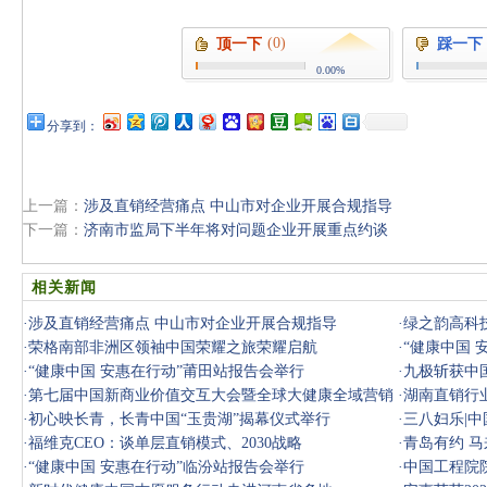
(0)
顶一下
踩一下
0.00%
分享到：
上一篇：
涉及直销经营痛点 中山市对企业开展合规指导
下一篇：
济南市监局下半年将对问题企业开展重点约谈
相关新闻
·
涉及直销经营痛点 中山市对企业开展合规指导
·
绿之韵高科
·
荣格南部非洲区领袖中国荣耀之旅荣耀启航
业盛会
·
“健康中国 
·
“健康中国 安惠在行动”莆田站报告会举行
·
九极斩获中
·
第七届中国新商业价值交互大会暨全球大健康全域营销
·
湖南直销行
AI赋能峰
·
初心映长青，长青中国“玉贵湖”揭幕仪式举行
·
三八妇乐|
·
福维克CEO：谈单层直销模式、2030战略
·
青岛有约 
·
“健康中国 安惠在行动”临汾站报告会举行
·
中国工程院