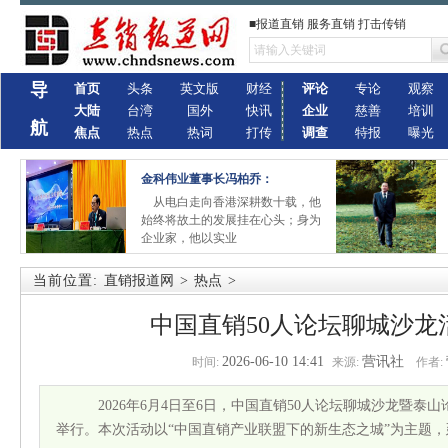
■报道直销 服务直销 打击传销
导
首页
头条
英文版
财经
评论
专论
观察
大陆
台湾
国外
快讯
企业
慈善
培训
航
焦点
热点
热词
打传
调查
特报
曝光
金科伟业董事长冯柏乔：
从电白走向香港深耕数十载，他
始终将故土的发展挂在心头；身为
企业家，他以实业
当前位置:
直销报道网
>
热点
>
中国直销50人论坛聊城沙龙
2026-06-10 14:41
营讯社
时间:
来源:
作者:
2026年6月4日至6日，中国直销50人论坛聊城沙龙暨泰
举行。本次活动以“中国直销产业联盟下的新生态之城”为主题，