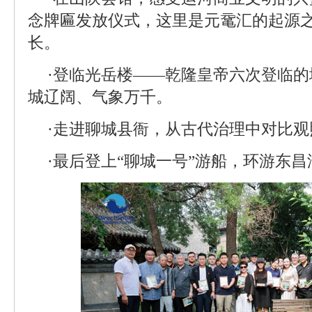
念牌匾发放仪式，这里是元鼋汇的起源
长。
·登临光岳楼——乾隆皇帝六次登临
城辽阔、气象万千。
·走进聊城县衙，从古代治理中对比
·最后登上“聊城一号”游船，环游东