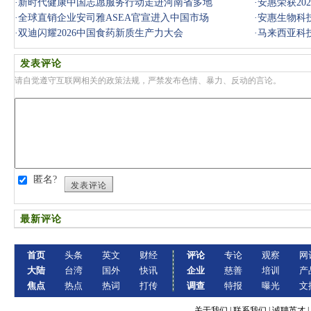
·
新时代健康中国志愿服务行动走进河南省多地
·
安惠荣获20
·
全球直销企业安司雅ASEA官宣进入中国市场
·
安惠生物科技
·
双迪闪耀2026中国食药新质生产力大会
·
马来西亚科
发表评论
请自觉遵守互联网相关的政策法规，严禁发布色情、暴力、反动的言论。
匿名?
发表评论
最新评论
首页
头条
英文
财经
评论
专论
观察
网
大陆
台湾
国外
快讯
企业
慈善
培训
产
焦点
热点
热词
打传
调查
特报
曝光
文
关于我们
|
联系我们
|
诚聘英才
|