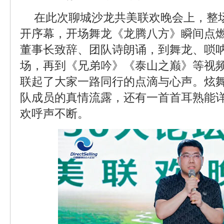
在此次聊城沙龙共美联欢晚会上，整
开序幕，开场舞龙《龙腾八方》瞬间点
董事长致辞、团队诗朗诵，到舞龙、唢
场，再到《兄弟吟》《泰山之巅》等视
联起了大家一路同行的点滴与心声。炫
队成员的真情流露，还有一首首耳熟能
欢呼声不断。