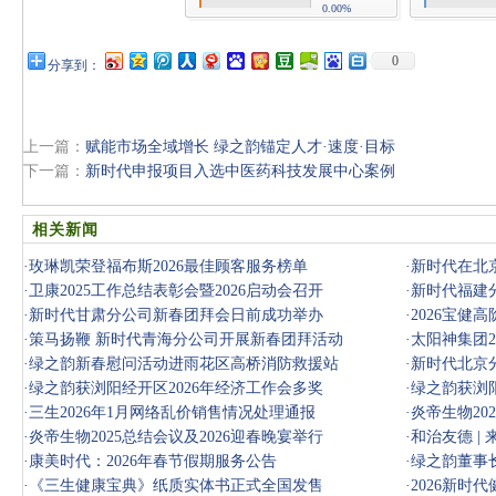
0.00%
0
分享到：
上一篇：
赋能市场全域增长 绿之韵锚定人才·速度·目标
下一篇：
新时代申报项目入选中医药科技发展中心案例
相关新闻
·
玫琳凯荣登福布斯2026最佳顾客服务榜单
·
新时代在北京
·
卫康2025工作总结表彰会暨2026启动会召开
·
新时代福建分
·
新时代甘肃分公司新春团拜会日前成功举办
·
2026宝健
·
策马扬鞭 新时代青海分公司开展新春团拜活动
·
太阳神集团2
·
绿之韵新春慰问活动进雨花区高桥消防救援站
·
新时代北京
·
绿之韵获浏阳经开区2026年经济工作会多奖
·
绿之韵获浏阳
·
三生2026年1月网络乱价销售情况处理通报
·
炎帝生物20
·
炎帝生物2025总结会议及2026迎春晚宴举行
·
和治友德 |
·
康美时代：2026年春节假期服务公告
·
绿之韵董事
·
《三生健康宝典》纸质实体书正式全国发售
年新春团拜
·
2026新时