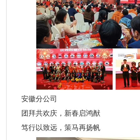
安徽分公司
团拜共欢庆，新春启鸿猷
笃行以致远，策马再扬帆