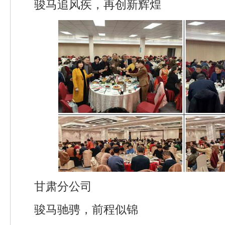
骏马追风疾，再创新辉煌
甘肃分公司
骏马驰骋，前程似锦