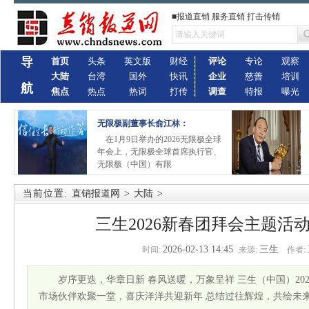
■报道直销 服务直销 打击传销
导
首页
头条
英文版
财经
评论
专论
观察
大陆
台湾
国外
快讯
企业
慈善
培训
航
焦点
热点
热词
打传
调查
特报
曝光
无限极副董事长俞江林：
在1月9日举办的2026无限极全球
年会上，无限极全球首席执行官、
无限极（中国）有限
当前位置:
直销报道网
>
大陆
>
三生2026新春团拜会主题活
2026-02-13 14:45
三生
时间:
来源:
作者:
岁序更迭，华章日新 春风送暖，万象呈祥 三生（中国）20
市场伙伴欢聚一堂，喜庆洋洋共迎新年 总结过往辉煌，共绘未来