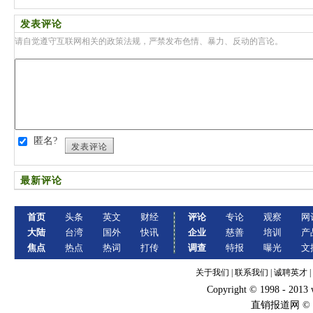
发表评论
请自觉遵守互联网相关的政策法规，严禁发布色情、暴力、反动的言论。
匿名?
发表评论
最新评论
首页
头条
英文
财经
评论
专论
观察
网
大陆
台湾
国外
快讯
企业
慈善
培训
产
焦点
热点
热词
打传
调查
特报
曝光
文
关于我们
|
联系我们
|
诚聘英才
|
Copyright © 1998 - 2013
直销报道网 ©