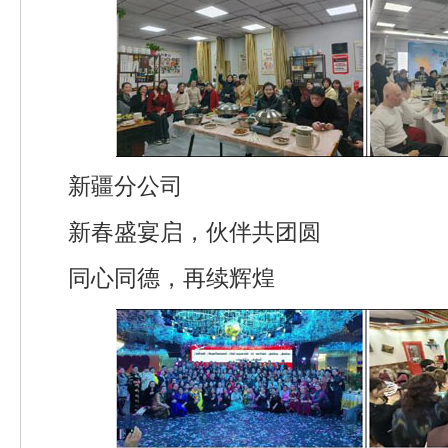
新疆分公司
新春盛宴启，伙伴共团圆
同心同德，再续辉煌