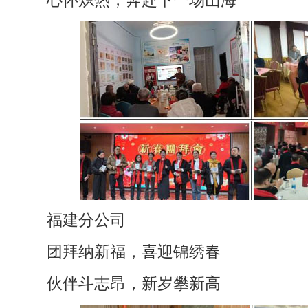
心怀炽热，奔赴下一场山海
福建分公司
团拜纳新福，喜迎锦绣春
伙伴斗志昂，新岁攀新高