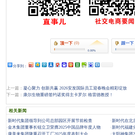
(0)
顶一下
踩一下
0.00%
分享到：
上一篇：
凝心聚力 创新共赢 2026安发国际员工迎春晚会精彩绽放
下一篇：
康尔生物重磅签约诺奖得主卡罗尔·格雷德教授！
相关新闻
·
新时代集团领导到公司总部园区开展节前检查
·
新时代在北京
·
金木集团董事长钮立卫荣膺2025中国品牌年度人物
·
新时代福建分
·
康美来集团隆重召开工厂2025年度表彰大会
·
太阳神集团2