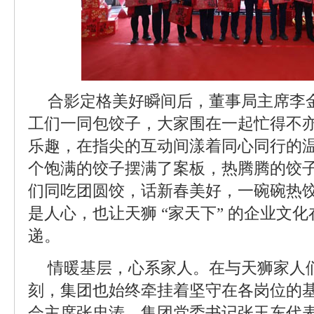
合影定格美好瞬间后，董事局主席李
工们一同包饺子，大家围在一起忙得不
乐趣，在指尖的互动间漾着同心同行的
个饱满的饺子摆满了案板，热腾腾的饺
们同吃团圆饺，话新春美好，一碗碗热
是人心，也让天狮 “家天下” 的企业文
递。
情暖基层，心系家人。在与天狮家人
刻，集团也始终牵挂着坚守在各岗位的
会主席张忠涛、集团党委书记张玉东代