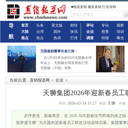
■报道直销 服务直销 打击传销
导
首页
头条
英文版
财经
评论
专论
观察
大陆
台湾
国外
快讯
企业
慈善
培训
航
焦点
热点
热词
打传
调查
特报
曝光
无限极副董事长俞江林：
在1月9日举办的2026无限极全球
年会上，无限极全球首席执行官、
无限极（中国）有限
当前位置:
直销报道网
>
企业
>
天狮集团2026年迎新春员
2026-02-14 15:27
天狮
时间:
来源:
作者:
岁序更迭，新春将至，在 2026 马年新春佳节即将到来之际
筑梦盛天狮” 为主题的迎新春员工联欢活动温情启幕。集团董