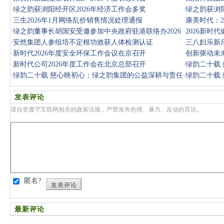
·
绿之韵获浏阳经开区2026年经济工作会多奖
·
绿之韵获浏阳
·
三生2026年1月网络乱价销售情况处理通报
·
康美时代：2
·
绿之韵董事长胡国安受邀参加中央政府驻港联络办2026
·
2026新时
年新春团拜
·
安然集团人参组培不定根功效获人体检测认证
·
三八妇乐新
·
新时代2026年度安全环保工作会议在京召开
·
创新驱动未来
·
新时代公司2026年度工作会在北京总部召开
·
绿韵二十载
·
绿韵二十载 慈心映初心：绿之韵集团的公益深耕与责任
远行
·
绿韵二十载
远行
远行
发表评论
请自觉遵守互联网相关的政策法规，严禁发布色情、暴力、反动的言论。
匿名?
发表评论
最新评论