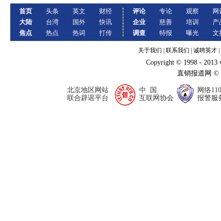
首页
头条
英文
财经
评论
专论
观察
网
大陆
台湾
国外
快讯
企业
慈善
培训
产
焦点
热点
热词
打传
调查
特报
曝光
文
关于我们
|
联系我们
|
诚聘英才
|
Copyright © 1998 - 2013
直销报道网 ©
北京地区网站
中 国
网络11
联合辟谣平台
互联网协会
报警服