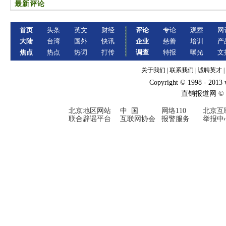
最新评论
首页
头条
英文
财经
评论
专论
观察
网
大陆
台湾
国外
快讯
企业
慈善
培训
产
焦点
热点
热词
打传
调查
特报
曝光
文
关于我们
|
联系我们
|
诚聘英才
|
Copyright © 1998 - 2013
直销报道网 ©
北京地区网站
中 国
网络110
北京互
联合辟谣平台
互联网协会
报警服务
举报中