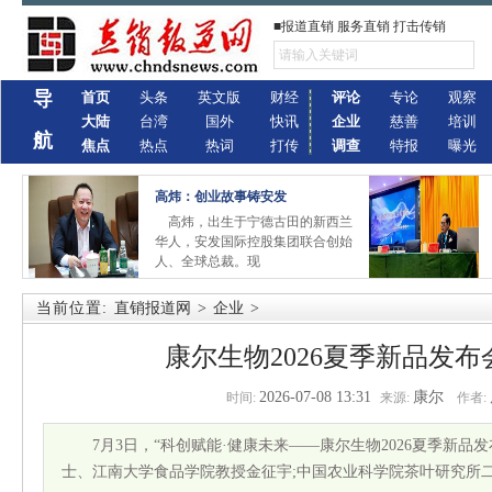
■报道直销 服务直销 打击传销
导
首页
头条
英文版
财经
评论
专论
观察
大陆
台湾
国外
快讯
企业
慈善
培训
航
焦点
热点
热词
打传
调查
特报
曝光
高炜：创业故事铸安发
高炜，出生于宁德古田的新西兰
华人，安发国际控股集团联合创始
人、全球总裁。现
当前位置:
直销报道网
>
企业
>
康尔生物2026夏季新品发
2026-07-08 13:31
康尔
时间:
来源:
作者:
7月3日，“科创赋能·健康未来——康尔生物2026夏季新
士、江南大学食品学院教授金征宇;中国农业科学院茶叶研究所