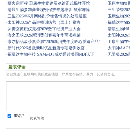
·
薪火启新程 卫康生物党建展览馆正式揭牌开馆
·
卫康生物集
·
清晨生物参加商业秘密保护专题培训 筑牢屏障
·
三生荣登20
·
三生2026年6月网络乱价销售情况的处理通报
·
卫康生物2
·
太阳神2026产品讲师训练营（线上）举办
议召开
·
福瑞达生物S
·
罗麦玄黄识仪亮相2026数字经济产业大会
·
清晨生物Hi
·
海之圣获2026新消费创客嘉年华两项殊荣
·
太阳神202
·
康尔怡品汲茶素荣膺“2026新消费年度匠心质造产品”
·
卫康生物在
·
新时代2026首批新时优品新店专项培训收官
·
太阳神AAC
·
福瑞达生物科技 SAMe-DT成功通过美国NDI认证
·
无限极202
发表评论
请自觉遵守互联网相关的政策法规，严禁发布色情、暴力、反动的言论。
匿名?
发表评论