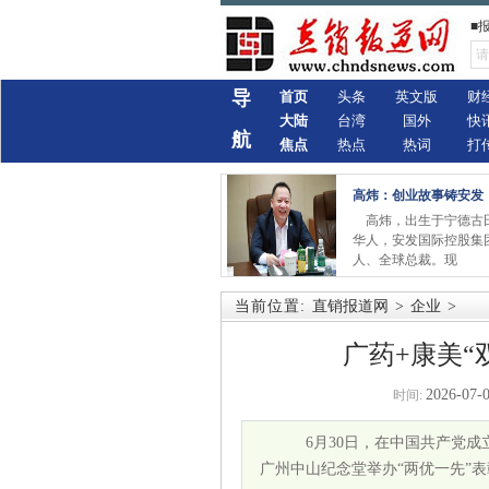
■
导
首页
头条
英文版
财
大陆
台湾
国外
快
航
焦点
热点
热词
打
高炜：创业故事铸安发
高炜，出生于宁德古
华人，安发国际控股集
人、全球总裁。现
当前位置:
直销报道网
>
企业
>
广药+康美“
2026-07-0
时间:
6月30日，在中国共产党成
广州中山纪念堂举办“两优一先”表