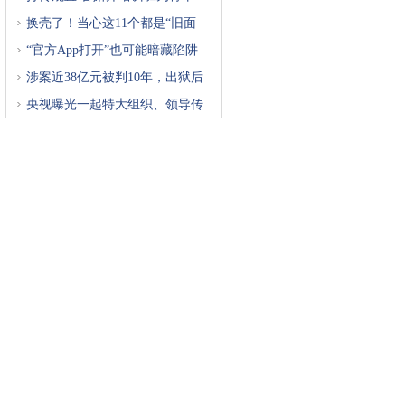
换壳了！当心这11个都是“旧面
“官方App打开”也可能暗藏陷阱
涉案近38亿元被判10年，出狱后
再
央视曝光一起特大组织、领导传