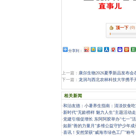
(0)
顶一下
分享到：
上一篇：
康尔生物2026夏季新品发布会
下一篇：
龙润与西北农林科技大学携手
相关新闻
·
和治友德：小暑养生指南：清淡饮食吃“
·
新时代“无龄榜样 魅力人生”主题活动
·
党建引领促增长 东阿阿胶举办“七一”
·
如新“善的力量月”多维公益守护少年成
·
喜讯！安然荣获“威海市绿色工厂”称号