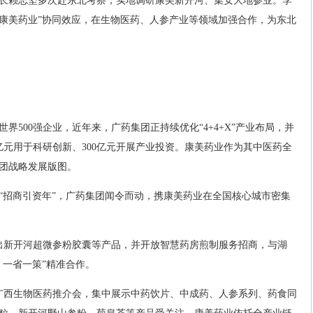
长赖志坚多次赴东北考察，实地调研康美新开河、集安大地参业。李
+康美药业”协同效应，在生物医药、人参产业等领域加强合作，为东北
界500强企业，近年来，广药集团正持续优化“4+4+X”产业布局，并
200亿元用于科研创新、300亿元开展产业投资。康美药业作为其中医药全
团战略发展版图。
为“招商引资年”，广药集团闻令而动，携康美药业在全国核心城市密集
出新开河超微参粉胶囊等产品，并开放智慧药房煎制服务招商，与湖
、一省一策”精准合作。
广西生物医药推介会，集中展示中药饮片、中成药、人参系列、药食同