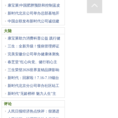
康宝莱|中国肥胖预防和控制蓝皮
新时代北京公司举办总部基地开
中国企联发布新时代公司诚信建
大陆
康宝莱助力消费科普公益 践行健
三生：全新升级！慢病管理师证
完美安徽分公司举办健康体测免
春芝堂“红心向党、健行初心主
三生荣登2026世界直销品牌影响
力
新时代：回家啦！7.16-7.19烟台
基
新时代北京分公司举办社区站工
新时代“无龄榜样 魅力人生”主
评论
人民日报经济热点快评：假酒进