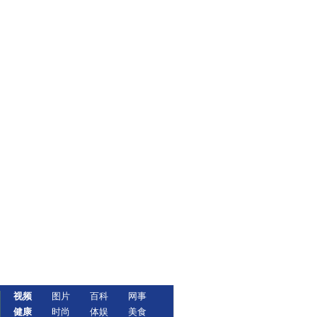
视频
图片
百科
网事
健康
时尚
体娱
美食