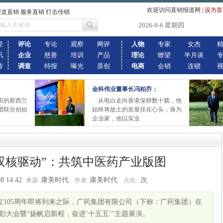
欢迎访问直销报道网
|
设为首
报道直销 服务直销 打击传销
2026-8-6 星期四
经
评论
专论
观察
网评
人物
专家
女杰
讯
企业
慈善
培训
产品
理论
瞭望
半月谈
传
调查
特报
曝光
原创
电商
会销
连锁
金科伟业董事长冯柏乔：
田的新西兰
从电白走向香港深耕数十载，他
团联合创始
始终将故土的发展挂在心头；身为
企业家，他以实业
双核驱动”：共筑中医药产业版图
8 14:42
康美时代
康美时代
次
来源:
作者:
点击:
立105周年即将到来之际，广药集团有限公司（下称：广药集团）在
彰大会暨“扬帆启新程，奋进‘十五五’”主题展演。