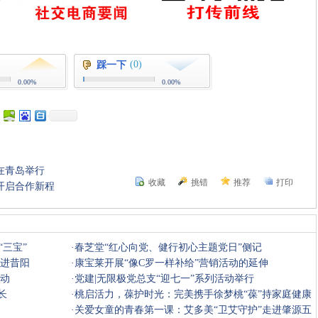
(0)
踩一下
0.00%
0.00%
在青岛举行
收藏
挑错
推荐
打印
开启合作新程
三宝”
·
春芝堂“红心向党、健行初心主题党日”侧记
走进昔阳
·
康宝莱开展“像C罗一样补给”营销活动的延伸
活动
·
党建|无限极党总支“迎七一”系列活动举行
长
·
桃启活力，葆护时光：完美携手徐梦桃“葆”持家庭健康
活力
·
关爱女童的青春第一课：艾多美“卫艾守护”走进肇源五