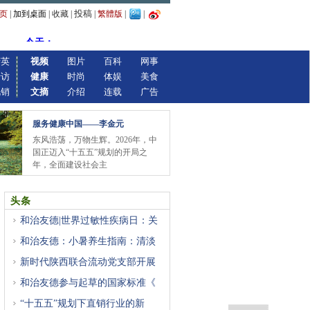
投稿
页
|
加到桌面
|
收藏
|
|
繁體版
|
|
精英
视频
图片
百科
网事
专访
健康
时尚
体娱
美食
视销
文摘
介绍
连载
广告
服务健康中国——李金元
东风浩荡，万物生辉。2026年，中
国正迈入“十五五”规划的开局之
年，全面建设社会主
头条
和治友德|世界过敏性疾病日：关
和治友德：小暑养生指南：清淡
新时代陕西联合流动党支部开展
和治友德参与起草的国家标准《
“十五五”规划下直销行业的新