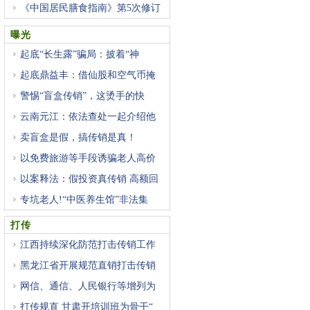
《中国居民膳食指南》第5次修订
曝光
起底“长生露”骗局：披着“神
起底鼎益丰：借仙股和空气币掩
警惕“盲盒传销”，这烫手的快
云南元江：依法查处一起介绍他
卖盲盒是假，搞传销是真！
以免费旅游等手段诱骗老人高价
以案释法：假投资真传销 高额回
专坑老人!“中医养生馆”非法集
打传
江西持续深化防范打击传销工作
黑龙江省开展规范直销打击传销
网信、通信、人民银行等增列为
打传规直 甘肃开培训班为骨干“