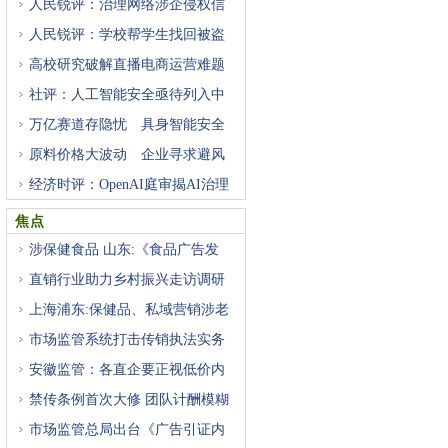
人民锐评：治理网络涉企侵权信
人民锐评：学校帮学生找回被盗
高校研究破解直播电商运营难题
社评：人工智能安全亟待列入中
万亿赛道存隐忧 具身智能安全
原料价格大波动 企业寻求避风
经济时评：OpenAI庭审揭AI治理
困
焦点
涉保健食品 山东:《食品广告发
直销行业助力乡村振兴走访调研
上海浦东:保健品、私域营销涉老
市场监管系统打击传销执法实务
安徽监管：各直企要正视低价内
禁传条例首次大修 团队计酬模糊
市场监管总局出台《广告引证内