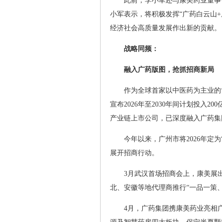
此前，李小军还与康美药业董事
小军表示，将积极发挥“广药白云山
经济社会高质量发展作出新的贡献。
战略同频：
融入广药版图，抢抓招商新局
作为全球首家以中医药为主业的世
宣布2026年至2030年间计划投入
产业链上市公司，已深度融入广药集
今年以来，广州市将2026年定
展开招商行动。
3月武汉首场招商会上，康美展
北、安徽等地代理商推行“一品一策
4月，广药集团携康美药业亮相