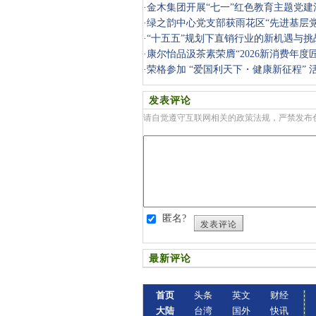
·
金木集团开展“七一”红色教育主题党建
·
绿之韵中心党支部获雨花区“先进基层党
·
“十五五”规划下直销行业的新机遇与挑
·
康尔怡品汲茶素荣膺“2026新消费年度
·
荣格参加 “爱国利天下・健康新征程” 
发表评论
请自觉遵守互联网相关的政策法规，严禁发布
匿名?
发表评论
最新评论
首页
头条
英文
财经
大陆
台湾
国外
快讯