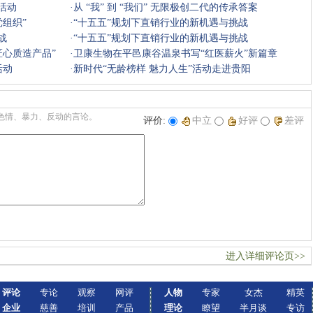
活动
中
·
从 “我” 到 “我们” 无限极创二代的传承答案
组织”
·
“十五五”规划下直销行业的新机遇与挑战
战
·
“十五五”规划下直销行业的新机遇与挑战
匠心质造产品”
·
卫康生物在平邑康谷温泉书写“红医薪火”新篇章
活动
·
新时代“无龄榜样 魅力人生”活动走进贵阳
色情、暴力、反动的言论。
评价:
中立
好评
差评
进入详细评论页>>
评论
专论
观察
网评
人物
专家
女杰
精英
企业
慈善
培训
产品
理论
瞭望
半月谈
专访