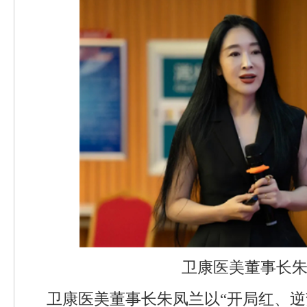
卫康医美董事长
卫康医美董事长朱凤兰以“开局红、逆