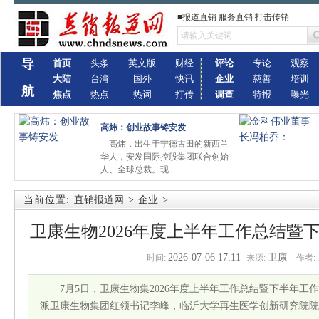
■报道直销 服务直销 打击传销
导
首页
头条
英文版
财经
评论
专论
观察
大陆
台湾
国外
快讯
企业
慈善
培训
航
焦点
热点
热词
打传
调查
特报
曝光
高炜：创业故事铸安发
高炜，出生于宁德古田的新西兰
华人，安发国际控股集团联合创始
人、全球总裁。现
当前位置:
直销报道网
>
企业
>
卫康生物2026年度上半年工作总结暨
2026-07-06 17:11
卫康
时间:
来源:
作者:
7月5日，卫康生物集2026年度上半年工作总结暨下半年
派卫康生物集团红领书记李峰，临沂大学再生医学创新研究院院