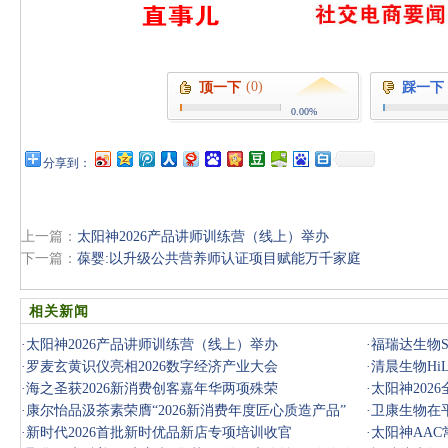
(0)
顶一下
踩一下
0.00%
分享到：
上一篇：
太阳神2026产品讲师训练营（线上）举办
下一篇：
葆婴:以升级公共营养师认证项目赋能万千家庭
相关新闻
·
太阳神2026产品讲师训练营（线上）举办
·
福瑞达生物S
·
罗麦玄黄识仪亮相2026数字经济产业大会
·
清晨生物Hi
·
海之圣获2026新消费创客嘉年华两项殊荣
·
太阳神202
·
康尔怡品汲茶素荣膺“2026新消费年度匠心质造产品”
·
卫康生物在
·
新时代2026首批新时优品新店专项培训收官
·
太阳神AAC