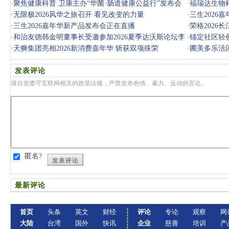
·
聚焦健康科普 卫康主办“华菌·肠道健康公益行”发布会
·
福瑞达生物科
·
无限极2026风华之旅召开 看见改变的力量
·
三生2026
·
三生2026嘉年华新产品发布会正在直播
·
荣格2026
·
和治友德韩金明董事长受邀参加2026夏季达沃斯论坛李
·
锚定社区轻创
强总理工商
·
天狮集团亮相2026新消费嘉年华 斩获双项殊荣
·
圃美多乐活闪
奖
发表评论
请自觉遵守互联网相关的政策法规，严禁发布色情、暴力、反动的言论。
匿名?
发表评论
最新评论
首页
头条
英文
财经
评论
专论
观察
网
大陆
台湾
国外
快讯
企业
慈善
培训
产