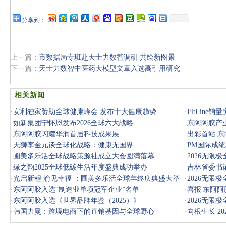
分享到：
上一篇：
市数据局专班赴天士力数智调研 共绘新图景
下一篇：
天士力数智中医药大模型文章入选高引用研究
相关新闻
·
安利独家赞助全球健康峰会 发布十大健康趋势
·
FitLine
·
如新集团宁怀恩发布2026全球六大战略
·
东阿阿胶产
·
东阿阿胶闪耀华润首届科技成果展
·
出彩首站 
·
天狮李金元谈全球化战略：健康无国界
·
PM国际成
·
圃美多乐活全球战略策源社成立大会圆满落幕
·
2026无限
·
绿之韵2025全球低碳生活年度盛典成功举办
动”计划！
·
吉林省委书
·
光启新程 渝见幸福 ：圃美多乐活全球年终庆典盛大举
·
2026无限
行
·
东阿阿胶入选“制造业单项冠军企业”名单
·
喜报|东阿
·
东阿阿胶入选《世界品牌年鉴（2025）》
·
2026无限
·
韩国力曼：跨境电商下的直销基因与全球野心
·
向根生长 2