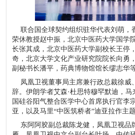
联合国全球契约组织驻华代表刘萌，
荣休教授赵中振，北京中医药大学国学
长张其成，北京中医药大学副校长王停
奇，北京大学文化产业研究院院长向勇
副秘书长潘平，药典博物馆馆长缪志华
凤凰卫视董事局主席兼行政总裁徐威
辞。伊朗学者艾森·杜思特穆罕默迪，马
国硅谷阳气整合医学中心首席执行官李
亚，以及马里“中医筑桥者”迪亚拉作主
东阿阿胶副总裁陈龙健，凤凰卫视品
雁，凤凰卫视中文台副台长叶扬，中传