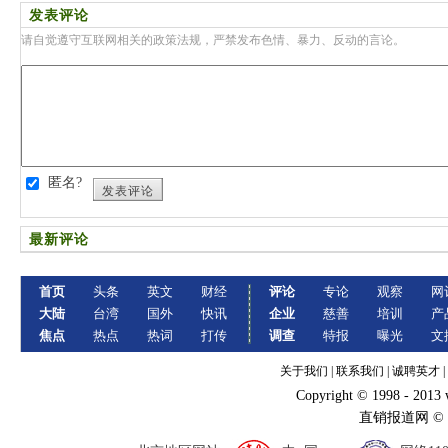
发表评论
请自觉遵守互联网相关的政策法规，严禁发布色情、暴力、反动的言论。
匿名?
发表评论
最新评论
首页
头条
英文
财经
评论
专论
观察
网
大陆
台湾
国外
快讯
企业
慈善
培训
产
焦点
热点
热词
打传
调查
特报
曝光
文
关于我们
|
联系我们
|
诚聘英才
|
Copyright © 1998 - 2013
直销报道网 ©