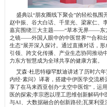
盛典以“朋友圈线下聚会”的轻松氛围
赵中振、谷大白话、千里光、梁家仁、
嘉宾围绕三大主题——“草本无界——东
之镜——外国人眼中的中医世界”“合和
生态”展开深入探讨。通过直播对话，形
引领、跨文化传播、产业生态协同推动中
力东方智慧成为全球共享的健康方案。
艾森·杜思特穆罕默迪讲述了历时六
内经·素问》译著，搭建中伊医学交流桥
享了在马来西亚创办“太空中医馆”，运用
医的探索;李宗恩以理工思维创新解码中
与AI、大数据融合的创新路径;瓦莱利亚