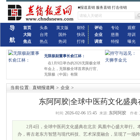
■报道直销 服务直销 打击传销
导
首页
头条
英文版
财经
评论
专论
观察
大陆
台湾
国外
快讯
企业
慈善
培训
航
焦点
热点
热词
打传
调查
特报
曝光
无限极副董事长俞江林：
在1月9日举办的2026无限极全球
年会上，无限极全球首席执行官、
无限极（中国）有限
当前位置:
直销报道网
>
企业
>
东阿阿胶|全球中医药文化盛典
2026-02-06 15:45
东阿阿胶
时间:
来源:
作者:
2月4日，全球中医药文化盛典在北京·凤凰中心盛大举行。
办，将古老东方智慧与现代科技、艺术深度融合，呈现了一场跨