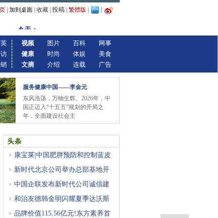
投稿
页
|
加到桌面
|
收藏
|
|
繁體版
|
|
精英
视频
图片
百科
网事
专访
健康
时尚
体娱
美食
视销
文摘
介绍
连载
广告
服务健康中国——李金元
东风浩荡，万物生辉。2026年，中
国正迈入“十五五”规划的开局之
年，全面建设社会主
头条
康宝莱|中国肥胖预防和控制蓝皮
新时代北京公司举办总部基地开
中国企联发布新时代公司诚信建
和治友德韩金明闪耀夏季达沃斯
品牌价值115.56亿元!东方素养首