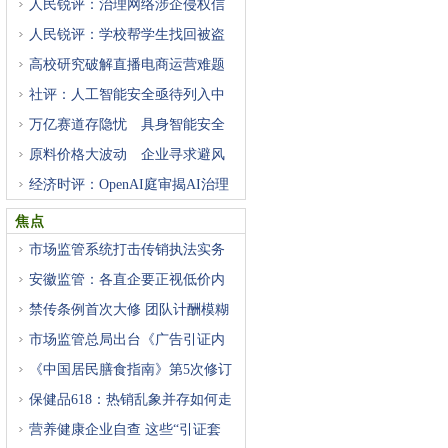
人民锐评：治理网络涉企侵权信
人民锐评：学校帮学生找回被盗
高校研究破解直播电商运营难题
社评：人工智能安全亟待列入中
万亿赛道存隐忧 具身智能安全
原料价格大波动 企业寻求避风
经济时评：OpenAI庭审揭AI治理
困
焦点
市场监管系统打击传销执法实务
安徽监管：各直企要正视低价内
禁传条例首次大修 团队计酬模糊
市场监管总局出台《广告引证内
《中国居民膳食指南》第5次修订
保健品618：热销乱象并存如何走
营养健康企业自查 这些“引证套