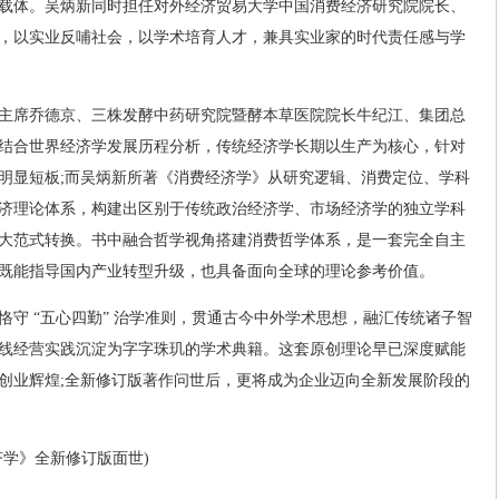
载体。吴炳新同时担任对外经济贸易大学中国消费经济研究院院长、
，以实业反哺社会，以学术培育人才，兼具实业家的时代责任感与学
主席乔德京、三株发酵中药研究院暨酵本草医院院长牛纪江、集团总
结合世界经济学发展历程分析，传统经济学长期以生产为核心，针对
明显短板;而吴炳新所著《消费经济学》从研究逻辑、消费定位、学科
济理论体系，构建出区别于传统政治经济学、市场经济学的独立学科
大范式转换。书中融合哲学视角搭建消费哲学体系，是一套完全自主
既能指导国内产业转型升级，也具备面向全球的理论参考价值。
恪守 “五心四勤” 治学准则，贯通古今中外学术思想，融汇传统诸子智
线经营实践沉淀为字字珠玑的学术典籍。这套原创理论早已深度赋能
创业辉煌;全新修订版著作问世后，更将成为企业迈向全新发展阶段的
济学》全新修订版面世)