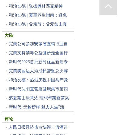
登
和治友德 | 弘扬奥林匹克精神
和治友德 | 夏至养生指南：避免
和治友德 | 父亲节：父爱如山真
大陆
完美公司参加安徽省直销行业自
完美支持禁毒公益健步走全国行
新时代2026首批新时优品新店专
项
完美美丽达人秀成长营暨总决赛
和治友德：热烈庆祝中国共产党
新时代沈阳直营店健康集市第四
盛夏茶山绿意浓 理想华莱夏茶采
新时代“无龄榜样 魅力人生”活
评论
人民日报经济热点快评：假酒进