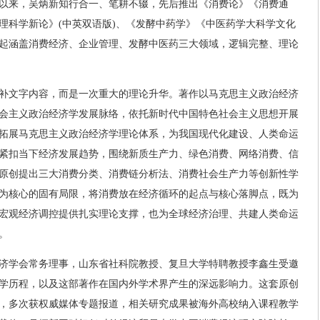
方向以来，吴炳新知行合一、笔耕不辍，先后推出《消费论》《消费通
理科学新论》(中英双语版)、《发酵中药学》《中医药学大科学文化
起涵盖消费经济、企业管理、发酵中医药三大领域，逻辑完整、理论
补文字内容，而是一次重大的理论升华。著作以马克思主义政治经济
会主义政治经济学发展脉络，依托新时代中国特色社会主义思想开展
拓展马克思主义政治经济学理论体系，为我国现代化建设、人类命运
紧扣当下经济发展趋势，围绕新质生产力、绿色消费、网络消费、信
原创提出三大消费分类、消费链分析法、消费社会生产力等创新性学
为核心的固有局限，将消费放在经济循环的起点与核心落脚点，既为
宏观经济调控提供扎实理论支撑，也为全球经济治理、共建人类命运
。
济学会常务理事，山东省社科院教授、复旦大学特聘教授李鑫生受邀
学历程，以及这部著作在国内外学术界产生的深远影响力。这套原创
，多次获权威媒体专题报道，相关研究成果被海外高校纳入课程教学