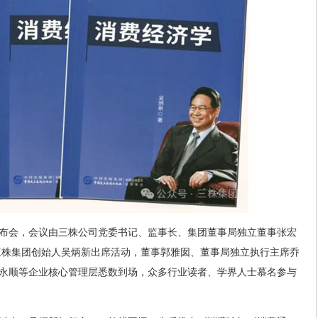
布会，会议由三株公司党委书记、监事长、集团董事局独立董事张宏
、三株集团创始人吴炳新出席活动，董事郭雅囡、董事局独立执行主席乔
永顺等企业核心管理层悉数到场，众多行业读者、学界人士慕名参与