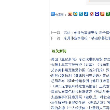
分享到：
上一篇：
高炜：创业故事铸安发 赤子
下一篇：
东升伟业李岩松：动磁康养社
相关新闻
·
美国《直销新闻》专访玫琳凯瑞安·罗
·
天狮土耳其市场连登《财富》《福布斯
·
艾多美朴炳宽接受韩国《首尔日报》深
·
新时代微短剧《健康顾问在身边》作品
·
总局发布《禁止传销条例（修订征求意
·
《2025无限极可持续发展报告》正式发
·
康恩贝布南色林片核准签发《药品注册
·
安惠董事长陈惠开展《健康,是一种社
·
三生解密生命健益生菌 《溯源之旅》
·
和治友德《个人经济体：让普通人不再