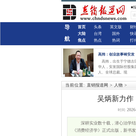
■
导
首页
头条
英文版
财
大陆
台湾
国外
快
航
焦点
热点
热词
打
高炜：创业故事铸安发
高炜，出生于宁德古
华人，安发国际控股集
人、全球总裁。现
当前位置:
直销报道网
>
人物
>
吴炳新力作
2026
时间:
深耕实业数十载，潜心治学结
《消费经济学》正式出版，新书发