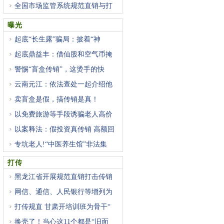
全国市场监管系统规范直销与打
曝光
起底“长生露”骗局：披着“神
起底鼎益丰：借仙股和空气币掩
警惕“盲盒传销”，这烫手的快
云南元江：依法查处一起介绍他
卖盲盒是假，搞传销是真！
以免费旅游等手段诱骗老人高价
以案释法：假投资真传销 高额回
专坑老人!“中医养生馆”非法集
打传
黑龙江省开展规范直销打击传销
网信、通信、人民银行等增列为
打传规直 甘肃开培训班为骨干“
换壳了！当心这11个都是“旧面