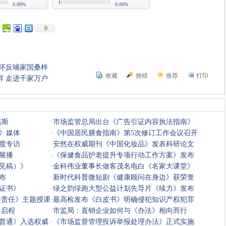
0.00%
0.00%
0
情怀反哺家国桑梓
收藏
挑错
推荐
打印
群 走进千家万户
杰斯
·
市场监管总局出台《广告引证内容执法指南》
》媒体
·
《中国居民膳食指南》第5次修订工作会议召开
度专访
·
安然在权威期刊《中国化妆品》发表科研论文
展播
·
《保健食品护老提升专项行动工作方案》发布
见稿）》
·
金科伟业董事长做客茂名电白《名家大课堂》
布
·
新时代科普微短剧《健康顾问在身边》获荣誉
证书》
·
绿之韵绿跑大型公益计划先导片《续力》发布
会责任》主题授课
·
最高检发布《白皮书》明确侵犯知识产权犯罪
将启程
·
市监局：直销企业如何与《办法》相向而行
普通》入选权威
·
《市场监督管理投诉举报处理办法》正式实施