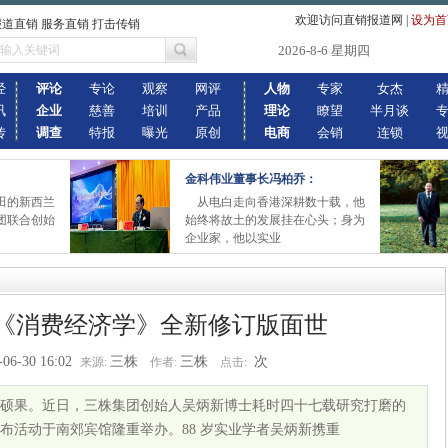
欢迎访问直销报道网
|
设为首
报道直销 服务直销 打击传销
2026-8-6 星期四
经
评论
专论
观察
网评
人物
专家
女杰
讯
企业
慈善
培训
产品
理论
瞭望
半月谈
传
调查
特报
曝光
原创
电商
会销
连锁
金科伟业董事长冯柏乔：
田的新西兰
从电白走向香港深耕数十载，他
团联合创始
始终将故土的发展挂在心头；身为
企业家，他以实业
《消费经济学》全新修订版面世
-06-30 16:02
三株
三株
次
来源:
作者:
点击:
硕果。近日，三株集团创始人吴炳新博士耗时四十七载研究打磨的
布活动于南郊宾馆隆重举办。88 岁实业学者吴炳新携重