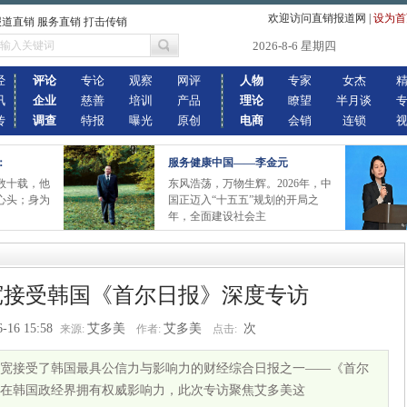
欢迎访问直销报道网
|
设为首
报道直销 服务直销 打击传销
2026-8-6 星期四
经
评论
专论
观察
网评
人物
专家
女杰
讯
企业
慈善
培训
产品
理论
瞭望
半月谈
传
调查
特报
曝光
原创
电商
会销
连锁
：
服务健康中国——李金元
数十载，他
东风浩荡，万物生辉。2026年，中
心头；身为
国正迈入“十五五”规划的开局之
年，全面建设社会主
宽接受韩国《首尔日报》深度专访
6-16 15:58
艾多美
艾多美
次
来源:
作者:
点击:
宽接受了韩国最具公信力与影响力的财经综合日报之一——《首尔
在韩国政经界拥有权威影响力，此次专访聚焦艾多美这