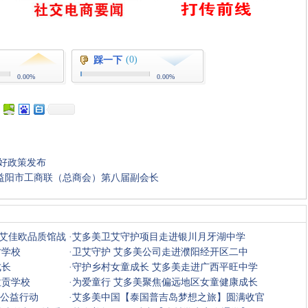
(0)
踩一下
0.00%
0.00%
好政策发布
益阳市工商联（总商会）第八届副会长
收藏
挑错
推荐
打印
艾佳欧品质馆战
·
艾多美卫艾守护项目走进银川月牙湖中学
才学校
·
卫艾守护 艾多美公司走进濮阳经开区二中
成长
·
守护乡村女童成长 艾多美走进广西平旺中学
拉贡学校
·
为爱童行 艾多美聚焦偏远地区女童健康成长
护公益行动
·
艾多美中国【泰国普吉岛梦想之旅】圆满收官