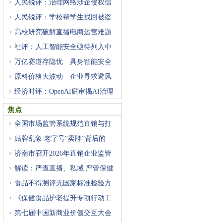
人民锐评：治理网络涉企侵权信
人民锐评：学校帮学生找回被盗
高校研究破解直播电商运营难题
社评：人工智能安全亟待列入中
万亿赛道存隐忧 具身智能安全
原料价格大波动 企业寻求避风
经济时评：OpenAI庭审揭AI治理
困
焦点
全国市场监管系统规范直销与打
贴牌乱象 老字号“卖牌”背后的
济南市召开2026年直销企业监管
工
解读：严查直播、私域 严管保健
食品不得测评无国家标准检验方
《保健食品护老提升专项行动工
第七届中国新商业价值交互大会