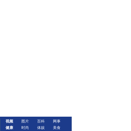
视频
图片
百科
网事
健康
时尚
体娱
美食