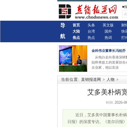
■
导
首页
头条
英文版
财
大陆
台湾
国外
快
航
焦点
热点
热词
打
金科伟业董事长冯柏乔
从电白走向香港深耕
始终将故土的发展挂在
企业家，他以实业
当前位置:
直销报道网
>
人物
>
艾多美朴炳
2026-0
时间:
近日，艾多美中国董事长朴炳
日报》的深度专访。《首尔日报》