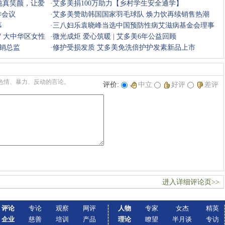
纯真笑颜，让爱
·
艾多美捐100万助力【乡村学生安全通学】
作会议
·
艾多美赞助韩国国家羽毛球队 焕力饮再续销售热潮
幕
·
三八妇乐袁晓峰当选中国预防性病艾滋病基金会理事
W 大中华区女性
·
微光成炬 爱心筑暖 | 艾多美6年公益回顾
销总监
·
修护受损发质 艾多美免洗倍护护发素新品上市
色情、暴力、反动的言论。
评价:
中立
好评
差评
进入详细评论页>>
评论
专论
观察
网评
人物
专家
女杰
精英
企业
慈善
培训
产品
理论
瞭望
半月谈
专访