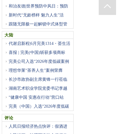
和治友德|世界预防中风日：预防
新时代“无龄榜样 魅力人生”活
跟随无限极一起解锁中式体型管
大陆
代谢启新程|6月完美1314・荟生活
喜报 | 完美(中国)斩获多项商标
完美公司入选“2026年度低碳案例
理想华莱“茶养人生”案例荣膺
长沙市政协副主席黄锋一行莅临
湖南艺术职业学院党委书记李越
“健康中国 安惠在行动”营口站
完美（中国）入选“2026年度低碳
评论
人民日报经济热点快评：假酒进