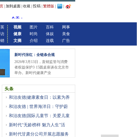
投稿
页
|
加到桌面
|
收藏
|
|
繁體版
|
|
精英
视频
图片
百科
网事
专访
健康
时尚
体娱
美食
视销
文摘
介绍
连载
广告
新时代张红：全链条合规
2026年3月13日，直销监管与消费
者权益保护3·15圆桌座谈在北京市
举办。新时代健康产业
头条
和治友德|健康素食日：以素为养
和治友德 | 世界海洋日：守护蔚
和治友德|国际儿童节：关爱儿童
新时代“无龄榜样 魅力人生”活
新时代甘肃分公司开展志愿服务