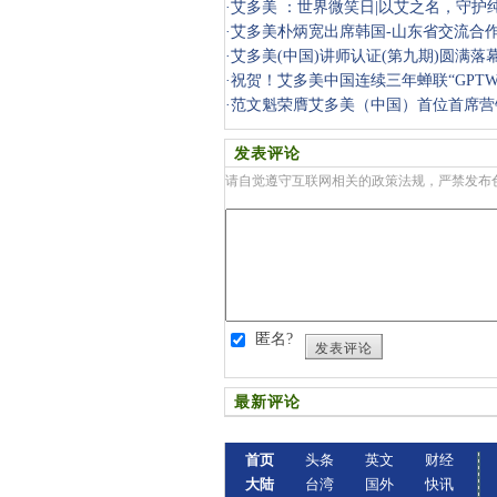
·
艾多美 ：世界微笑日|以艾之名，守护
与微笑同
·
艾多美朴炳宽出席韩国-山东省交流合
·
艾多美(中国)讲师认证(第九期)圆满落
·
祝贺！艾多美中国连续三年蝉联“GPT
最佳职场”
·
范文魁荣膺艾多美（中国）首位首席营
发表评论
请自觉遵守互联网相关的政策法规，严禁发布
匿名?
发表评论
最新评论
首页
头条
英文
财经
大陆
台湾
国外
快讯