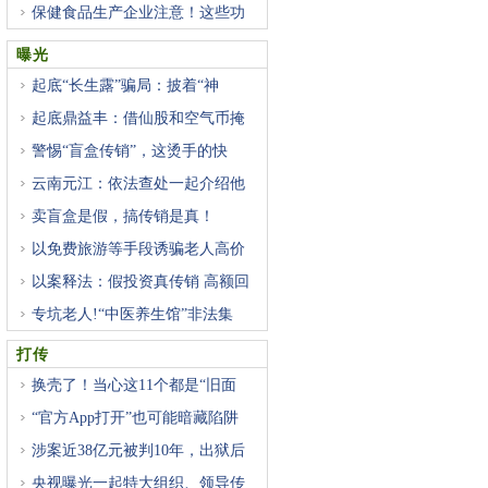
保健食品生产企业注意！这些功
曝光
起底“长生露”骗局：披着“神
起底鼎益丰：借仙股和空气币掩
警惕“盲盒传销”，这烫手的快
云南元江：依法查处一起介绍他
卖盲盒是假，搞传销是真！
以免费旅游等手段诱骗老人高价
以案释法：假投资真传销 高额回
专坑老人!“中医养生馆”非法集
打传
换壳了！当心这11个都是“旧面
“官方App打开”也可能暗藏陷阱
涉案近38亿元被判10年，出狱后
再
央视曝光一起特大组织、领导传