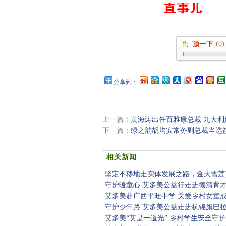
(0)
顶一下
分享到：
上一篇：
黄海涛出任百雅康总裁 九大利
下一篇：
绿之韵胡均安常务副总裁当选
相关新闻
·
坚定不移地走实体发展之路，金天雪莲
略分享会
·
守护暖童心 艾多美公益行走进德清育
·
艾多美赴广西平旺中学 关爱乡村女童
·
守护少年路 艾多美公益走进杭锦旗巴
·
艾多美“艾是一道光” 乡村学生安全守