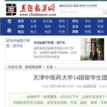
■报道直销 服务直销 打击传销
导
首页
头条
英文版
财经
评论
专论
观察
大陆
台湾
国外
快讯
企业
慈善
培训
航
焦点
热点
热词
打传
调查
特报
曝光
专访如新宁怀恩：坚守长
如新集团总裁兼首席执行长宁怀
恩：全面助力健康中国战略，以全
维布局书写在华发展
当前位置:
直销报道网
>
头条
>
天津中医药大学14国留学生
2025-09-30 13:31
以岭药业
时间:
来源:
作者:
金秋时节，硕果飘香。9月26日下午，以岭药业迎来了
的国际留学生代表团。这些来自美国、印尼、越南、泰国、马来