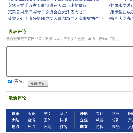
·
安然参爱千万家专家巡讲在天津与成都举行
·
共筑求学梦
·
完美公司京津冀骨干交流会在天津盛大召开
·
康婷集团成功
·
荣誉之列！康婷集团成功入选2025年天津市猎豹企业
·
梅西大学高
发表评论
请自觉遵守互联网相关的政策法规，严禁发布色情、暴力、反动的言论。
匿名?
发表评论
最新评论
首页
头条
英文
财经
评论
专论
观察
网
大陆
台湾
国外
快讯
企业
慈善
培训
产
焦点
热点
热词
打传
调查
特报
曝光
文