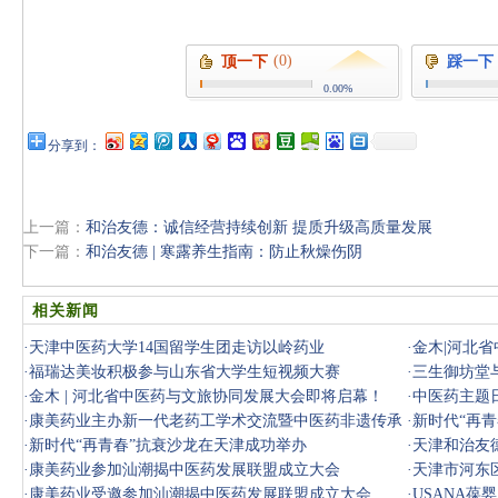
(0)
顶一下
踩一下
0.00%
分享到：
上一篇：
和治友德：诚信经营持续创新 提质升级高质量发展
下一篇：
和治友德 | 寒露养生指南：防止秋燥伤阴
相关新闻
·
天津中医药大学14国留学生团走访以岭药业
·
金木|河北
·
福瑞达美妆积极参与山东省大学生短视频大赛
·
三生御坊堂
·
金木 | 河北省中医药与文旅协同发展大会即将启幕！
·
中医药主题
·
康美药业主办新一代老药工学术交流暨中医药非遗传承
·
新时代“再
大会
·
新时代“再青春”抗衰沙龙在天津成功举办
·
天津和治友
·
康美药业参加汕潮揭中医药发展联盟成立大会
业公民使命
·
天津市河东
·
康美药业受邀参加汕潮揭中医药发展联盟成立大会
节开展专
·
USANA