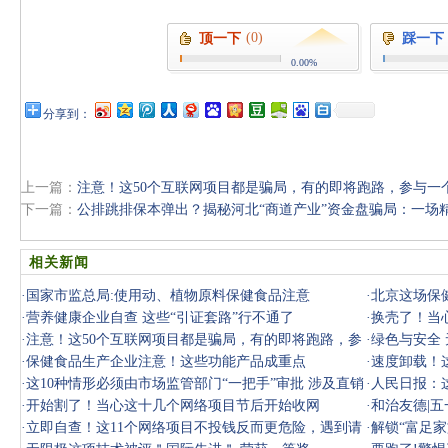
(0)
顶一下
踩一下
0.00%
分享到：
上一篇：
注意！这50个互联网项目都是骗局，有的即将跑路，参与一
下一篇：
公排跳排保本弹出？揭秘河北“商道产业”资金盘骗局：一场
相关新闻
·
国家市监总局:使用动、植物原料保健食品注意
·
北京这场保
·
营养健康企业自查 这些“引证套路”行不通了
·
换壳了！当
·
注意！这50个互联网项目都是骗局，有的即将跑路，参
上当！
·
绿色与安全
与一个就
·
保健食品生产企业注意！这些功能产品成重点
·
速度卸载！
·
这10种情形必须由市场监管部门“一把手”审批 涉及直销
中招！
·
人民日报：
与传销
·
开始割了！当心这十几个网络项目节后开始收网
·
和治友德|
·
立即自查！这11个网络项目不投钱反而更危险，遇到请
·
解锁“富足