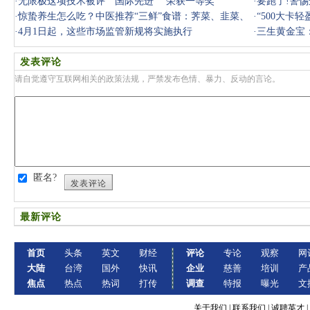
务必远离
·
无限极这项技术被评＂国际先进＂ 荣获一等奖
·
要跑了!警
·
惊蛰养生怎么吃？中医推荐“三鲜”食谱：荠菜、韭菜、
悠，千万别
·
“500大卡
春笋，
·
4月1日起，这些市场监管新规将实施执行
·
三生黄金宝
发表评论
请自觉遵守互联网相关的政策法规，严禁发布色情、暴力、反动的言论。
匿名?
发表评论
最新评论
首页
头条
英文
财经
评论
专论
观察
网
大陆
台湾
国外
快讯
企业
慈善
培训
产
焦点
热点
热词
打传
调查
特报
曝光
文
关于我们
|
联系我们
|
诚聘英才
|