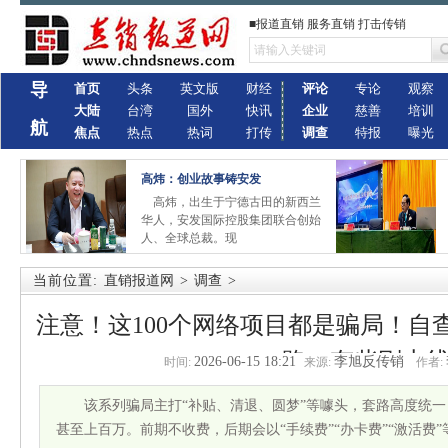
■报道直销 服务直销 打击传销
导
首页
头条
英文版
财经
评论
专论
观察
大陆
台湾
国外
快讯
企业
慈善
培训
航
焦点
热点
热词
打传
调查
特报
曝光
高炜：创业故事铸安发
高炜，出生于宁德古田的新西兰
华人，安发国际控股集团联合创始
人、全球总裁。现
当前位置:
直销报道网
>
调查
>
注意！这100个网络项目都是骗局！自
路，有些刚上
2026-06-15 18:21
李旭反传销
时间:
来源:
作者:
该系列骗局主打“补贴、清退、圆梦”等噱头，套路高度统
甚至上百万。前期不收费，后期会以“手续费”“办卡费”“激活费