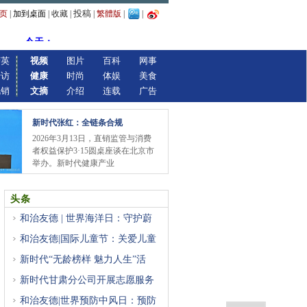
投稿
页
|
加到桌面
|
收藏
|
|
繁體版
|
|
精英
视频
图片
百科
网事
专访
健康
时尚
体娱
美食
视销
文摘
介绍
连载
广告
新时代张红：全链条合规
2026年3月13日，直销监管与消费
者权益保护3·15圆桌座谈在北京市
举办。新时代健康产业
头条
和治友德 | 世界海洋日：守护蔚
和治友德|国际儿童节：关爱儿童
新时代“无龄榜样 魅力人生”活
新时代甘肃分公司开展志愿服务
和治友德|世界预防中风日：预防