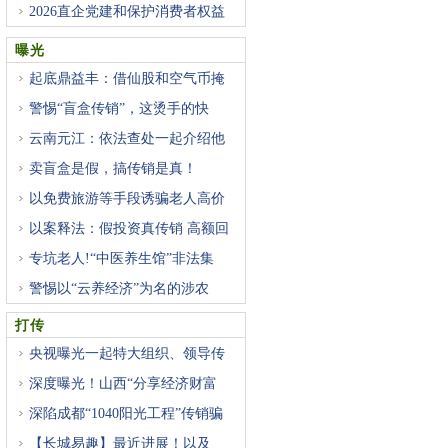
2026直企党建和保护消费者权益
研
曝光
起底鼎益丰：借仙股和空气币掩
警惕“盲盒传销”，这烫手的快
云南元江：依法查处一起介绍他
卖盲盒是假，搞传销是真！
以免费旅游等手段诱骗老人高价
以案释法：假投资真传销 高额回
专坑老人!“中医养生馆”非法集
警惕以“云养经济”为名的涉农
打传
央视曝光一起特大组织、领导传
深度曝光！山西“分享经济财富
深陷成都“1040阳光工程”传销骗
【长城易趣】最近进展！以及