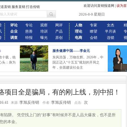
欢迎访问直销报道网
|
设为首
报道直销 服务直销 打击传销
2026-8-9 星期日
经
评论
专论
观察
网评
人物
专家
女杰
讯
企业
慈善
培训
产品
理论
瞭望
半月谈
传
调查
特报
曝光
原创
电商
会销
连锁
：
服务健康中国——李金元
数十载，他
东风浩荡，万物生辉。2026年，中
心头；身为
国正迈入“十五五”规划的开局之
年，全面建设社会主
网络项目全是骗局，有的刚上线，别中招！
16:41
李旭反传销
李旭反传销
次
来源:
作者:
点击:
有陷阱。 凭空找上门的“好事”有时候并不是人品大爆发，也不是所
了您的本金。