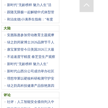
新时代“无龄榜样 魅力人生”活
跟随无限极一起解锁中式体型管
和治友德|小满养生指南：“有度
大陆
安惠陈惠参加劳动教育主题观摩
绿之韵邦家博士2026品牌节千人
盛
康宝莱荣登今日美国2026三大最
受
不追速度守精度:春芝堂生产观察
新时代“无龄榜样 魅力人生”
新时代山西分公司成功举办社区
理想华莱以硬核科研检测守护安
绿之韵高科技健康产品惊艳第四
评论
社评：人工智能安全亟待列入中