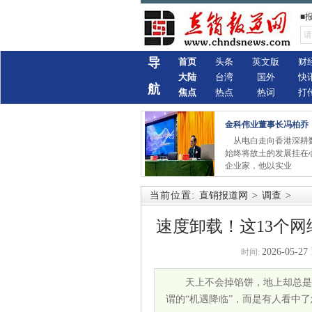
■
导
首页
头条
英文版
财
大陆
台湾
国外
快
航
焦点
热点
热词
打
金科伟业董事长冯柏乔
从电白走向香港深耕
始终将故土的发展挂在
企业家，他以实业
当前位置:
直销报道网
>
调查
>
速度卸载！这13个
2026-05-27 
时间:
天上不会掉馅饼，地上却总是
谓的“机遇降临”，而是有人看中