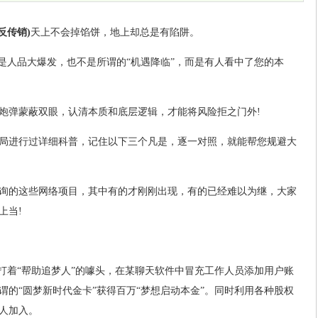
反传销)
天上不会掉馅饼，地上却总是有陷阱。
不是人品大爆发，也不是所谓的“机遇降临”，而是有人看中了您的本
炮弹蒙蔽双眼，认清本质和底层逻辑，才能将风险拒之门外!
局进行过详细科普，记住以下三个凡是，逐一对照，就能帮您规避大
询的这些网络项目，其中有的才刚刚出现，有的已经难以为继，大家
上当!
，打着“帮助追梦人”的噱头，在某聊天软件中冒充工作人员添加用户账
谓的“圆梦新时代金卡”获得百万“梦想启动本金”。同时利用各种股权
人加入。