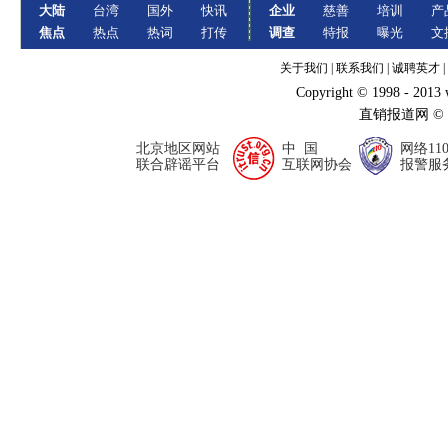
大陆
台湾
国外
快讯
企业
慈善
培训
产
焦点
热点
热词
打传
调查
特报
曝光
文
关于我们
|
联系我们
|
诚聘英才
|
Copyright © 1998 - 2013
直销报道网 ©
北京地区网站
中 国
网络11
联合辟谣平台
互联网协会
报警服