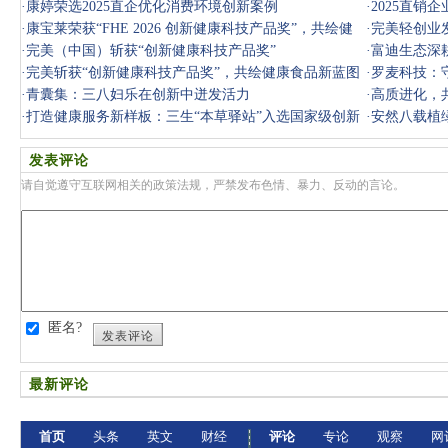
·
康婷荣选2025直企优化消费环境创新案例
·
2025直销
·
康宝莱荣获“FHE 2026 创新健康科技产品奖”，共绘健
·
完美轻创业
康新未来
·
完美（中国）斩获“创新健康科技产品奖”
·
富迪生态深
·
完美斩获“创新健康科技产品奖”，共绘健康食品新蓝图
·
罗麦科技：
·
青囊集：三八妇乐在创新中迸发活力
·
高质进化，
·
打造健康服务新样板：三生“本草驿站”入选国家级创新
健康消
·
安然八载植
案例
发表评论
请自觉遵守互联网相关的政策法规，严禁发布色情、暴力、反动的言论。
匿名?
发表评论
最新评论
首页
头条
英文
财经
评论
专论
观察
网