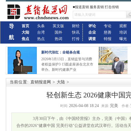
■报道直销 服务直销 打击传销
导
首页
头条
英文版
财经
评论
专论
观察
大陆
台湾
国外
快讯
企业
慈善
培训
航
焦点
热点
热词
打传
调查
特报
曝光
新时代张红：全链条合规
2026年3月13日，直销监管与消费
者权益保护3·15圆桌座谈在北京市
举办。新时代健康产业
当前位置:
直销报道网
>
大陆
>
轻创新生态 2026健康中
2026-04-08 18:24
完美
时间:
来源:
作者:
3月30日下午，由《中国经营报》主办，完美（中国）有
合作的2026“健康中国 完美行动”公益讲堂在武汉举行。活动