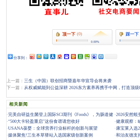
(0)
顶一下
踩一下
0.00%
分享到：
上一篇：
三生（中国）联创招商暨嘉年华宣导会将来袭
下一篇：
从权威赋能到公益深耕 2026东方素养再携手中网，打造顶级
相关新闻
·
完美自研益生菌登上国际SCI期刊《Foods》，为肠道健
·
2026安然
康提供创新
·
“500大卡轻盈重启”这份食谱请您收好
·
健康观察：
·
USANA葆婴：全球营养行业标杆的创新与展望
·
康宝莱入选2
·
媒体聚焦!三生本草驿站入选国家级创新案例
·
和治友德支