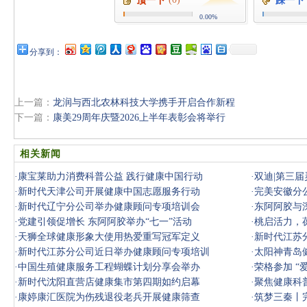
顶一下
踩一下
0.00%
分享到：
上一篇：
龙润与西北农林科技大学携手开启合作新程
下一篇：
康美29周年庆暨2026上半年表彰会将举行
相关新闻
·
康宝莱助力消费科普公益 践行健康中国行动
·
双迪|第三
·
新时代天津公司开展健康中国志愿服务行动
·
完美安徽分
·
新时代辽宁分公司举办健康顾问专项培训会
·
东阿阿胶与
·
党建引领促增长 东阿阿胶举办“七一”活动
·
桃启活力，
·
天狮全球健康形象大使用热爱重写冠军定义
活力
·
新时代江苏
·
新时代江苏分公司近日举办健康顾问专项培训
·
太阳神青岛
·
中国生殖健康服务工程蝴蝶计划分享会举办
·
荣格参加 “
·
新时代沈阳直营店健康集市第四期如约启幕
·
聚焦健康科普
·
康婷康汇医院为伤残退役老兵开展健康筛查
·
筑梦三秦丨