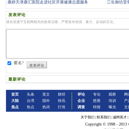
·
康婷天津康汇医院走进社区开展健康志愿服务
·
三生御坊堂
发表评论
请自觉遵守互联网相关的政策法规，严禁发布色情、暴力、反动的言论。
匿名?
发表评论
最新评论
首页
头条
英文
财经
评论
专论
观察
网
大陆
台湾
国外
快讯
企业
慈善
培训
产
焦点
热点
热词
打传
调查
特报
曝光
文
关于我们
|
联系我们
|
诚聘英才
|
Copyright © 1998 - 2013