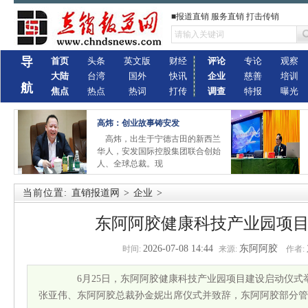
■报道直销 服务直销 打击传销
导
首页
头条
英文版
财经
评论
专论
观察
大陆
台湾
国外
快讯
企业
慈善
培训
航
焦点
热点
热词
打传
调查
特报
曝光
高炜：创业故事铸安发
高炜，出生于宁德古田的新西兰
华人，安发国际控股集团联合创始
人、全球总裁。现
当前位置:
直销报道网
>
企业
>
东阿阿胶健康科技产业园项
2026-07-08 14:44
东阿阿胶
时间:
来源:
作者:
6月25日，东阿阿胶健康科技产业园项目建设启动仪式
张亚伟、东阿阿胶总裁孙金妮出席仪式并致辞，东阿阿胶部分管