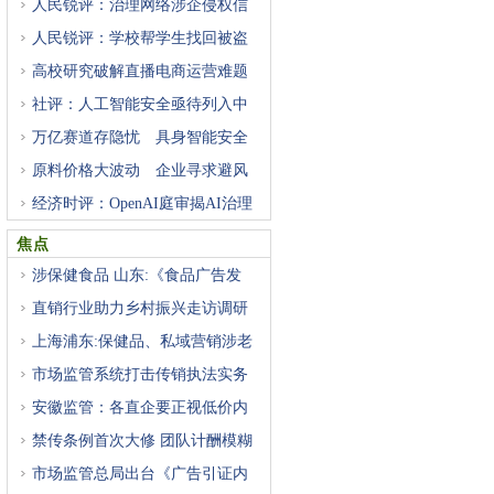
人民锐评：治理网络涉企侵权信
人民锐评：学校帮学生找回被盗
高校研究破解直播电商运营难题
社评：人工智能安全亟待列入中
万亿赛道存隐忧 具身智能安全
原料价格大波动 企业寻求避风
经济时评：OpenAI庭审揭AI治理
困
焦点
涉保健食品 山东:《食品广告发
直销行业助力乡村振兴走访调研
上海浦东:保健品、私域营销涉老
市场监管系统打击传销执法实务
安徽监管：各直企要正视低价内
禁传条例首次大修 团队计酬模糊
市场监管总局出台《广告引证内