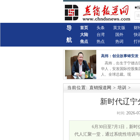
■
导
首页
头条
英文版
财
大陆
台湾
国外
快
航
焦点
热点
热词
打
高炜：创业故事铸安发
高炜，出生于宁德古
华人，安发国际控股集
人、全球总裁。现
当前位置:
直销报道网
>
培训
>
新时代辽宁
2026-0
时间:
6月30日至7月1日，新时
代人汇聚一堂，通过系统性培训与