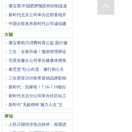
康宝莱|中国肥胖预防和控制蓝皮
新时代北京公司举办总部基地开
中国企联发布新时代公司诚信建
大陆
康宝莱助力消费科普公益 践行健
三生：全新升级！慢病管理师证
完美安徽分公司举办健康体测免
春芝堂“红心向党、健行初心主
三生荣登2026世界直销品牌影响
力
新时代：回家啦！7.16-7.19烟台
基
新时代北京分公司举办社区站工
新时代“无龄榜样 魅力人生”主
评论
人民日报经济热点快评：假酒进