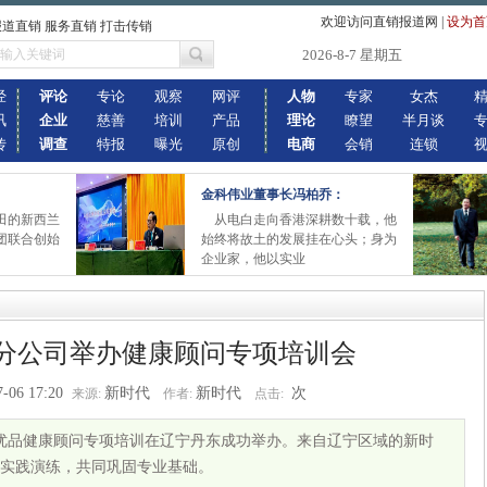
欢迎访问直销报道网
|
设为首
报道直销 服务直销 打击传销
2026-8-7 星期五
经
评论
专论
观察
网评
人物
专家
女杰
讯
企业
慈善
培训
产品
理论
瞭望
半月谈
传
调查
特报
曝光
原创
电商
会销
连锁
金科伟业董事长冯柏乔：
田的新西兰
从电白走向香港深耕数十载，他
团联合创始
始终将故土的发展挂在心头；身为
企业家，他以实业
分公司举办健康顾问专项培训会
7-06 17:20
新时代
新时代
次
来源:
作者:
点击:
优品健康顾问专项培训在辽宁丹东成功举办。来自辽宁区域的新时
实践演练，共同巩固专业基础。