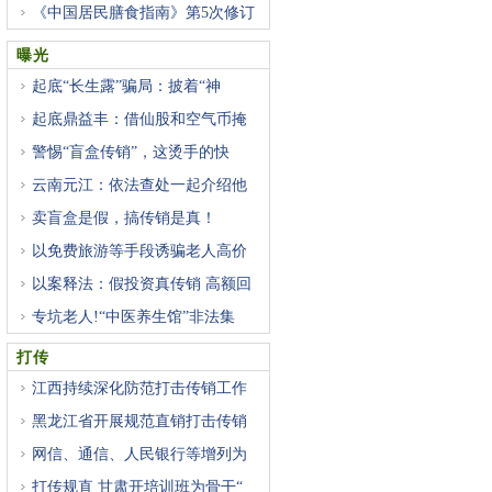
《中国居民膳食指南》第5次修订
曝光
起底“长生露”骗局：披着“神
起底鼎益丰：借仙股和空气币掩
警惕“盲盒传销”，这烫手的快
云南元江：依法查处一起介绍他
卖盲盒是假，搞传销是真！
以免费旅游等手段诱骗老人高价
以案释法：假投资真传销 高额回
专坑老人!“中医养生馆”非法集
打传
江西持续深化防范打击传销工作
黑龙江省开展规范直销打击传销
网信、通信、人民银行等增列为
打传规直 甘肃开培训班为骨干“