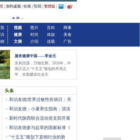
投稿
页
|
加到桌面
|
收藏
|
|
繁體版
|
|
精英
视频
图片
百科
网事
专访
健康
时尚
体娱
美食
视销
文摘
介绍
连载
广告
服务健康中国——李金元
东风浩荡，万物生辉。2026年，中
国正迈入“十五五”规划的开局之
年，全面建设社会主
头条
和治友德|世界过敏性疾病日：关
和治友德：小暑养生指南：清淡
新时代陕西联合流动党支部开展
和治友德参与起草的国家标准《
“十五五”规划下直销行业的新