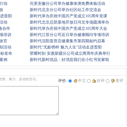
行动
·
完美安徽分公司举办健康体测免费体验活动
开放
·
新时代北京分公司举办社区站工作交流会
走进昔阳
·
新时代举办庆祝中国共产党成立105周年党课
活动
·
新时代北京总部基地开放日河北专场圆满举办
略合作
·
新时代举办庆祝中国共产党成立105周年大会
项培训
·
新时代江苏分公司近日举办健康顾问专项培训
训收官
·
新时代沈阳直营店健康集市第四期如约启幕
别活动
·
新时代“无龄榜样 魅力人生”活动走进贵阳
团标发布
·
荣耀时刻 安惠新疆分公司成立两周年庆典举行
案例
·
新时代新时优品：好消息我们在小红书安家啦
色情、暴力、反动的言论。
评价:
中立
好评
差评