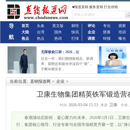
■报道直销 服务直销 打击传销
导
首页
头条
英文版
财经
评论
专论
观察
大陆
台湾
国外
快讯
企业
慈善
培训
航
焦点
热点
热词
打传
调查
特报
曝光
无限极俞江林：2026，让
过去一年，我们围绕新观念、新调
养、新附近和新伙伴这四个“新”，
不断向根生长，
当前位置:
直销报道网
>
企业
>
卫康生物集团精英铁军锻造营
2026-03-04 15:53
卫康
时间:
来源:
作者:
春潮涌动启新程，凝心聚力向未来。2026年3月1日，卫
行，集团核心领导、行业专家与全国市场精英齐聚一堂，以“身心