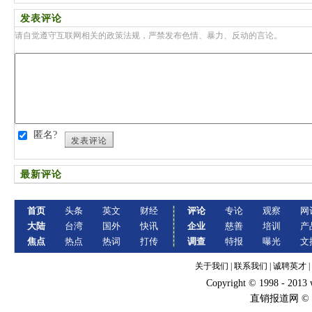
发表评论
请自觉遵守互联网相关的政策法规，严禁发布色情、暴力、反动的言论。
匿名?
发表评论
最新评论
首页
头条
英文
财经
评论
专论
观察
网
大陆
台湾
国外
快讯
企业
慈善
培训
产
焦点
热点
热词
打传
调查
特报
曝光
文
关于我们
|
联系我们
|
诚聘英才
|
Copyright © 1998 - 2013
直销报道网 ©