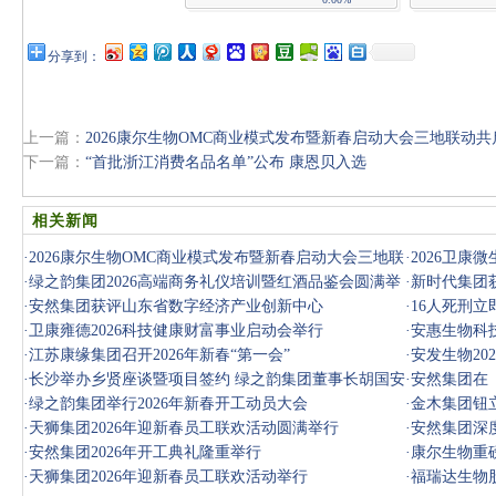
分享到：
上一篇：
2026康尔生物OMC商业模式发布暨新春启动大会三地联动共
下一篇：
“首批浙江消费名品名单”公布 康恩贝入选
相关新闻
·
2026康尔生物OMC商业模式发布暨新春启动大会三地联
·
2026卫
动共启新篇
·
绿之韵集团2026高端商务礼仪培训暨红酒品鉴会圆满举
态
·
新时代集团获
行
·
安然集团获评山东省数字经济产业创新中心
·
16人死刑
·
卫康雍德2026科技健康财富事业启动会举行
·
安惠生物科
·
江苏康缘集团召开2026年新春“第一会”
·
安发生物20
·
长沙举办乡贤座谈暨项目签约 绿之韵集团董事长胡国安
·
安然集团在《sci
应邀参加
·
绿之韵集团举行2026年新春开工动员大会
·
金木集团钮
·
天狮集团2026年迎新春员工联欢活动圆满举行
·
安然集团深
·
安然集团2026年开工典礼隆重举行
新时代！
·
康尔生物重
·
天狮集团2026年迎新春员工联欢活动举行
·
福瑞达生物