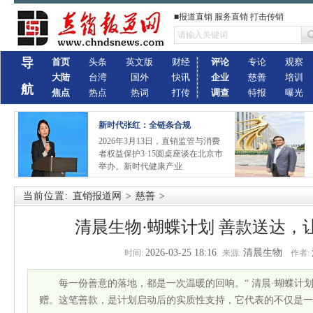
■报道直销 服务直销 打击传销
导
首页
头条
英文版
财经
评论
专论
观察
大陆
台湾
国外
快讯
企业
慈善
培训
航
焦点
热点
热词
打传
调查
特报
曝光
新时代张红：全链条合规
2026年3月13日，直销监管与消费
者权益保护3·15圆桌座谈在北京市
举办。新时代健康产业
当前位置:
直销报道网
>
慈善
>
清晨生物·蝴蝶计划 善款送达，
2026-03-25 18:16
清晨生物
时间:
来源:
作者:
每一份善意的落地，都是一次温暖的回响。“ 清晨·蝴蝶计划
赠。这笔善款，是计划启动后的实质性支持，它代表的不仅是一