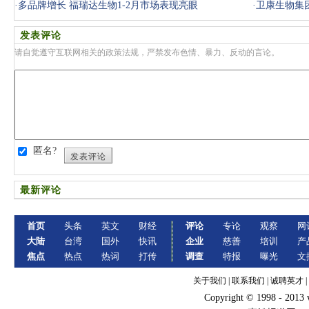
·
多品牌增长 福瑞达生物1-2月市场表现亮眼
区表彰
·
卫康生物集
发表评论
请自觉遵守互联网相关的政策法规，严禁发布色情、暴力、反动的言论。
匿名?
发表评论
最新评论
首页
头条
英文
财经
评论
专论
观察
网
大陆
台湾
国外
快讯
企业
慈善
培训
产
焦点
热点
热词
打传
调查
特报
曝光
文
关于我们
|
联系我们
|
诚聘英才
|
Copyright © 1998 - 2013