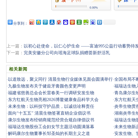
顶一下
踩一下
0.00%
分享到：
上一篇：
以初心赴使命，以仁心护生命 ——富迪995公益行动蓄势待
下一篇：
完美安徽分公司向瑶海足球队捐赠荟新舒活乳
相关新闻
·
以道致远，聚义同行 清晨生物行业媒体见面会圆满举行
·
全国布局不
·
九极生物发布关于健齿牙膏颜色变更声明
·
福瑞达生物入
·
福建省慈善总会会长雷春美一行调研安发生物
·
青岛康尔生
·
东方红航天生物亮相2026博鳌健康食品科学大会
·
东方红航天
·
未来生物：以科技守护品质，以诚信诠释责任
桌座谈
·
炎帝生物贯彻
·
面向“十五五” 清晨生物签署直销企业倡议书
任务
·
湖南炎帝生
·
康尔生物发布经销商规范经营合规自律倡议书
签署诚信
·
福瑞达生物股
·
福瑞达生物股份工会妇女节主题活动圆满落幕
·
未来生物新
·
解码康尔生物董事长邹圣灿的长期主义之道
·
安发生物、