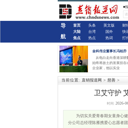
■
导
首页
头条
英文版
财
大陆
台湾
国外
快
航
焦点
热点
热词
打
金科伟业董事长冯柏乔
从电白走向香港深耕
始终将故土的发展挂在
企业家，他以实业
当前位置:
直销报道网
>
慈善
>
卫艾守护 
2026-0
时间:
为切实关爱青春期女童身心健康
分公司总经理陈雁携爱心志愿者团