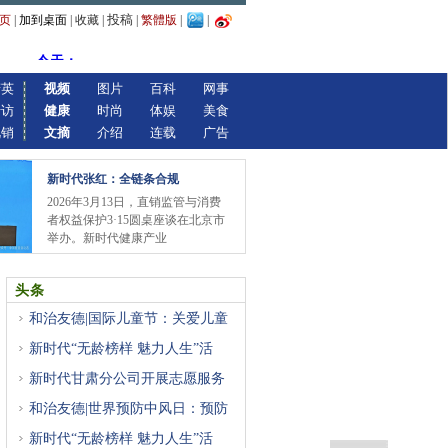
投稿
页
|
加到桌面
|
收藏
|
|
繁體版
|
|
精英
视频
图片
百科
网事
专访
健康
时尚
体娱
美食
视销
文摘
介绍
连载
广告
新时代张红：全链条合规
2026年3月13日，直销监管与消费
者权益保护3·15圆桌座谈在北京市
举办。新时代健康产业
头条
和治友德|国际儿童节：关爱儿童
新时代“无龄榜样 魅力人生”活
新时代甘肃分公司开展志愿服务
和治友德|世界预防中风日：预防
新时代“无龄榜样 魅力人生”活