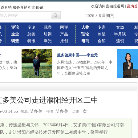
欢迎访问直销报道网
|
设为首
报道直销 服务直销 打击传销
2026-8-8 星期六
经
评论
专论
观察
网评
人物
专家
女杰
讯
企业
慈善
培训
产品
理论
瞭望
半月谈
传
调查
特报
曝光
原创
电商
会销
连锁
：
服务健康中国——李金元
数十载，他
东风浩荡，万物生辉。2026年，中
心头；身为
国正迈入“十五五”规划的开局之
年，全面建设社会主
艾多美公司走进濮阳经开区二中
6-08 14:55
艾多美
艾多美
次
来源:
作者:
点击:
，传递温暖与关怀，2026年6月4日，艾多美(中国)有限公司河南
队，走进濮阳市经济技术开发区第二初级中学，隆重举行