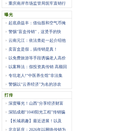
重庆南岸市场监管局筑牢直销行
曝光
起底鼎益丰：借仙股和空气币掩
警惕“盲盒传销”，这烫手的快
云南元江：依法查处一起介绍他
卖盲盒是假，搞传销是真！
以免费旅游等手段诱骗老人高价
以案释法：假投资真传销 高额回
专坑老人!“中医养生馆”非法集
警惕以“云养经济”为名的涉农
打传
深度曝光！山西“分享经济财富
深陷成都“1040阳光工程”传销骗
【长城易趣】最近进展！以及
北京延庆：2026年以网络传销为